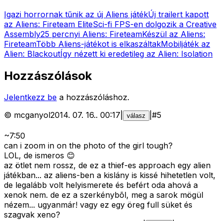
Igazi horrornak tűnik az új Aliens játék
Új trailert kapott
az Aliens: Fireteam Elite
Sci-fi FPS-en dolgozik a Creative
Assembly
25 percnyi Aliens: Fireteam
Készül az Aliens:
Fireteam
Több Aliens-játékot is elkaszáltak
Mobiljáték az
Alien: Blackout
Így nézett ki eredetileg az Alien: Isolation
Hozzászólások
Jelentkezz be
a hozzászóláshoz.
©
mcganyol
2014. 07. 16.
.
00:17
|
|
#
5
válasz
~7:50
can i zoom in on the photo of the girl tough?
LOL, de ismeros 😊
az ötlet nem rossz, de ez a thief-es approach egy alien
játékban... az aliens-ben a kislány is kissé hihetetlen volt,
de legalább volt helyismerete és befért oda ahová a
xenok nem. de ez a szerkénybõl, meg a sarok mögül
nézem... ugyanmár! vagy ez egy öreg full süket és
szagvak xeno?