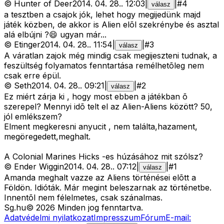
©
Hunter of Deer
2014. 04. 28.
.
12:03
|
|
#
4
válasz
a tesztben a csajok jók, lehet hogy megijedünk majd
játék közben, de akkor is Alien elõl szekrénybe és asztal
alá elbújni ?😄 ugyan már...
©
Etinger
2014. 04. 28.
.
11:54
|
|
#
3
válasz
A váratlan zajok még mindig csak megijeszteni tudnak, a
feszültség folyamatos fenntartása remélhetõleg nem
csak erre épül.
©
Seth
2014. 04. 28.
.
09:21
|
|
#
2
válasz
Ez miért zárja ki , hogy most ebben a játékban õ
szerepel? Mennyi idõ telt el az Alien-Aliens között? 50,
jól emlékszem?
Elment megkeresni anyucit
, nem találta,hazament,
megöregedett,meghalt.
A Colonial Marines Hicks -es húzásához mit szólsz?
©
Ender Wiggin
2014. 04. 28.
.
07:12
|
|
#
1
válasz
Amanda meghalt vazze az Aliens történései elõtt a
Földön. Idióták. Már megint beleszarnak az történetbe.
Innentõl nem félelmetes, csak szánalmas.
Sg
.hu
©
2026
Minden jog fenntartva.
Adatvédelmi nyilatkozat
Impresszum
Fórum
E-mail: