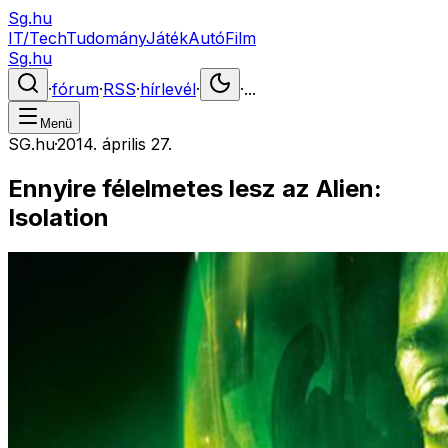
Sg.hu
IT/Tech
Tudomány
Játék
Autó
Film
Sg.hu
·
fórum
·
RSS
·
hírlevél
·
·
...
Menü
SG.hu
·
2014. április 27.
Ennyire félelmetes lesz az Alien:
Isolation