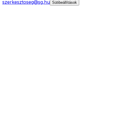
szerkesztoseg@sg.hu
Sütibeállítások