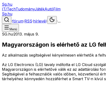
Sg.hu
IT/Tech
Tudomány
Játék
Autó
Film
Sg.hu
·
fórum
·
RSS
·
hírlevél
·
·
...
Menü
SG.hu
·
2013. május 9.
Magyarországon is elérhető az LG fel
Az alkalmazás segítségével kényelmesen elérhetők a felha
Az LG Electronics (LG) tavaly indította el LG Cloud szo
Magyarországon is elérhetővé válik ez az adattárolási fo
Segítségével a felhasználók valós időben, közvetlenül érhe
tárhelyéhez könnyedén hozzáférhet a Smart TV-n kívül s