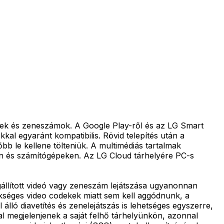
épek és zeneszámok. A Google Play-ről és az LG Smart
al egyaránt kompatibilis. Rövid telepítés után a
bb le kellene tölteniük. A multimédiás tartalmak
on és számítógépeken. Az LG Cloud tárhelyére PC-s
gállított videó vagy zeneszám lejátszása ugyanonnan
zükséges video codekek miatt sem kell aggódnunk, a
ló diavetítés és zenelejátszás is lehetséges egyszerre,
al megjelenjenek a saját felhő tárhelyünkön, azonnal