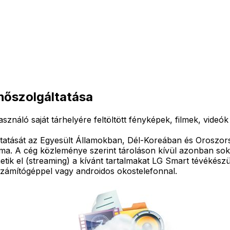
hőszolgáltatása
sználó saját tárhelyére feltöltött fényképek, filmek, vid
lgáltatását az Egyesült Államokban, Dél-Koreában és Orosz
rma. A cég közleménye szerint tároláson kívül azonban sokk
tik el (streaming) a kívánt tartalmakat LG Smart tévékészül
zámítógéppel vagy androidos okostelefonnal.