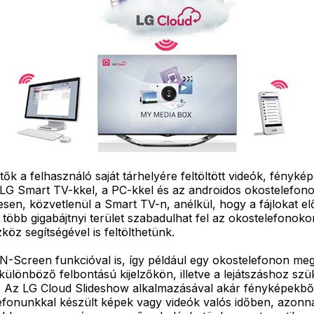
k a felhasználó saját tárhelyére feltöltött videók, fényk
LG Smart TV-kkel, a PC-kkel és az androidos okostelefonokk
sen, közvetlenül a Smart TV-n, anélkül, hogy a fájlokat elő
több gigabájtnyi terület szabadulhat fel az okostelefonok
z segítségével is feltölthetünk.
ó N-Screen funkcióval is, így például egy okostelefonon me
 különböző felbontású kijelzőkön, illetve a lejátszáshoz s
 Az LG Cloud Slideshow alkalmazásával akár fényképekből ál
telefonunkkal készült képek vagy videók valós időben, azonn