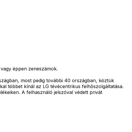
eók vagy éppen zeneszámok.
országban, most pedig további 40 országban, köztük
al többet kínál az LG tévécentrikus felhőszolgáltatása.
ékeiken. A felhasználó jelszóval védett privát