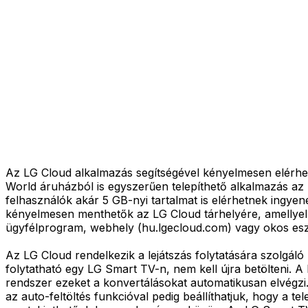
Az LG Cloud alkalmazás segítségével kényelmesen elérhető
World áruházból is egyszerűen telepíthető alkalmazás az 
felhasználók akár 5 GB-nyi tartalmat is elérhetnek ingyene
kényelmesen menthetők az LG Cloud tárhelyére, amellyel 
ügyfélprogram, webhely (hu.lgecloud.com) vagy okos eszkö
Az LG Cloud rendelkezik a lejátszás folytatására szolgál
folytatható egy LG Smart TV-n, nem kell újra betölteni. A
rendszer ezeket a konvertálásokat automatikusan elvégzi.
az auto-feltöltés funkcióval pedig beállíthatjuk, hogy a 