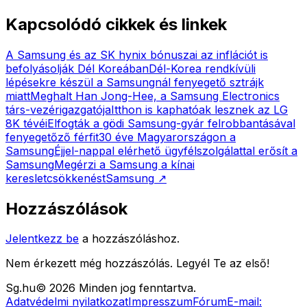
Kapcsolódó cikkek és linkek
A Samsung és az SK hynix bónuszai az inflációt is
befolyásolják Dél Koreában
Dél-Korea rendkívüli
lépésekre készül a Samsungnál fenyegető sztrájk
miatt
Meghalt Han Jong-Hee, a Samsung Electronics
társ-vezérigazgatója
Itthon is kaphatóak lesznek az LG
8K tévéi
Elfogták a gödi Samsung-gyár felrobbantásával
fenyegetőző férfit
30 éve Magyarországon a
Samsung
Éjjel-nappal elérhető ügyfélszolgálattal erősít a
Samsung
Megérzi a Samsung a kínai
keresletcsökkenést
Samsung
↗
Hozzászólások
Jelentkezz be
a hozzászóláshoz.
Nem érkezett még hozzászólás. Legyél Te az első!
Sg
.hu
©
2026
Minden jog fenntartva.
Adatvédelmi nyilatkozat
Impresszum
Fórum
E-mail: