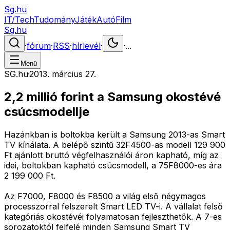
Sg.hu
IT/Tech
Tudomány
Játék
Autó
Film
Sg.hu
·
fórum
·
RSS
·
hírlevél
·
·
...
Menü
SG.hu
·
2013. március 27.
2,2 millió forint a Samsung okostévé
csúcsmodellje
Hazánkban is boltokba került a Samsung 2013-as Smart
TV kínálata. A belépő szintű 32F4500-as modell 129 900
Ft ajánlott bruttó végfelhasználói áron kapható, míg az
idei, boltokban kapható csúcsmodell, a 75F8000-es ára
2 199 000 Ft.
Az F7000, F8000 és F8500 a világ első négymagos
processzorral felszerelt Smart LED TV-i. A vállalat felső
kategóriás okostévéi folyamatosan fejleszthetők. A 7-es
sorozatoktól felfelé minden Samsung Smart TV