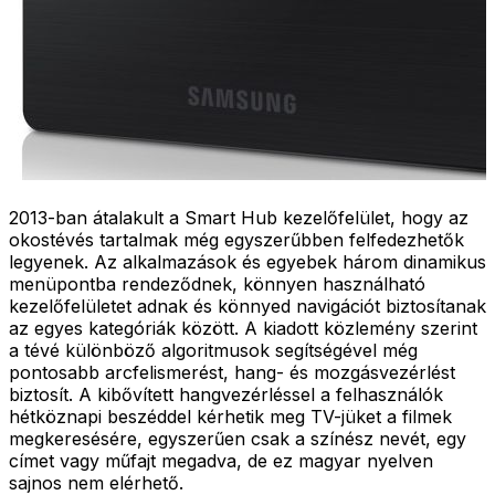
2013-ban átalakult a Smart Hub kezelőfelület, hogy az
okostévés tartalmak még egyszerűbben felfedezhetők
legyenek. Az alkalmazások és egyebek három dinamikus
menüpontba rendeződnek, könnyen használható
kezelőfelületet adnak és könnyed navigációt biztosítanak
az egyes kategóriák között. A kiadott közlemény szerint
a tévé különböző algoritmusok segítségével még
pontosabb arcfelismerést, hang- és mozgásvezérlést
biztosít. A kibővített hangvezérléssel a felhasználók
hétköznapi beszéddel kérhetik meg TV-jüket a filmek
megkeresésére, egyszerűen csak a színész nevét, egy
címet vagy műfajt megadva, de ez magyar nyelven
sajnos nem elérhető.