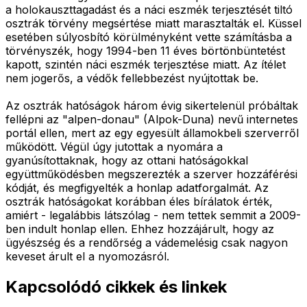
a holokauszttagadást és a náci eszmék terjesztését tiltó
osztrák törvény megsértése miatt marasztalták el. Küssel
esetében súlyosbító körülményként vette számításba a
törvényszék, hogy 1994-ben 11 éves börtönbüntetést
kapott, szintén náci eszmék terjesztése miatt. Az ítélet
nem jogerős, a védők fellebbezést nyújtottak be.
Az osztrák hatóságok három évig sikertelenül próbáltak
fellépni az "alpen-donau" (Alpok-Duna) nevű internetes
portál ellen, mert az egy egyesült államokbeli szerverről
működött. Végül úgy jutottak a nyomára a
gyanúsítottaknak, hogy az ottani hatóságokkal
együttműködésben megszerezték a szerver hozzáférési
kódját, és megfigyelték a honlap adatforgalmát. Az
osztrák hatóságokat korábban éles bírálatok érték,
amiért - legalábbis látszólag - nem tettek semmit a 2009-
ben indult honlap ellen. Ehhez hozzájárult, hogy az
ügyészség és a rendőrség a vádemelésig csak nagyon
keveset árult el a nyomozásról.
Kapcsolódó cikkek és linkek