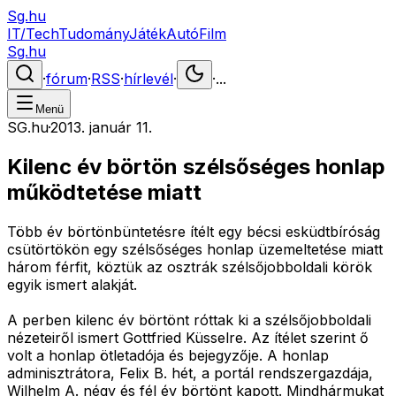
Sg.hu
IT/Tech
Tudomány
Játék
Autó
Film
Sg.hu
·
fórum
·
RSS
·
hírlevél
·
·
...
Menü
SG.hu
·
2013. január 11.
Kilenc év börtön szélsőséges honlap
működtetése miatt
Több év börtönbüntetésre ítélt egy bécsi esküdtbíróság
csütörtökön egy szélsőséges honlap üzemeltetése miatt
három férfit, köztük az osztrák szélsőjobboldali körök
egyik ismert alakját.
A perben kilenc év börtönt róttak ki a szélsőjobboldali
nézeteiről ismert Gottfried Küsselre. Az ítélet szerint ő
volt a honlap ötletadója és bejegyzője. A honlap
adminisztrátora, Felix B. hét, a portál rendszergazdája,
Wilhelm A. négy és fél év börtönt kapott. Mindhármukat