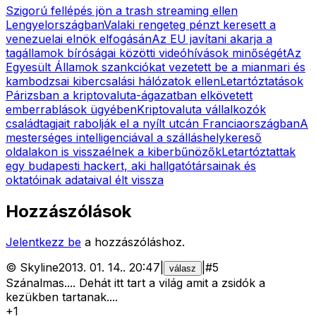
Szigorú fellépés jön a trash streaming ellen
Lengyelországban
Valaki rengeteg pénzt keresett a
venezuelai elnök elfogásán
Az EU javítani akarja a
tagállamok bíróságai közötti videóhívások minőségét
Az
Egyesült Államok szankciókat vezetett be a mianmari és
kambodzsai kibercsalási hálózatok ellen
Letartóztatások
Párizsban a kriptovaluta-ágazatban elkövetett
emberrablások ügyében
Kriptovaluta vállalkozók
családtagjait rabolják el a nyílt utcán Franciaországban
A
mesterséges intelligenciával a szálláshelykereső
oldalakon is visszaélnek a kiberbűnözők
Letartóztattak
egy budapesti hackert, aki hallgatótársainak és
oktatóinak adataival élt vissza
Hozzászólások
Jelentkezz be
a hozzászóláshoz.
©
Skyline
2013. 01. 14.
.
20:47
|
|
#
5
válasz
Szánalmas.... Dehát itt tart a világ amit a zsidók a
kezükben tartanak....
+
1