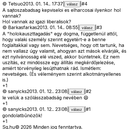
©
Tetsuo
2013. 01. 14.
.
17:37
|
|
#
4
válasz
A sajtoszabadsag kepviseloi es elharcosai ilyenkor hol
vannak?
Hol vannak az igazi liberalisok?
©
Barkasfarkas
2013. 01. 14.
.
08:55
|
|
#
3
válasz
A "holokauszttagadás" egy dogma, függetlenül attól,
hogy valaki személy szerint egyetért-e a benne
foglaltakkal vagy sem. Nevetséges, hogy ott tartunk, ha
nem vallasz úgy valamit, ahogyan azt mások elvárják, és
ezt nyilvánosság elé viszed, akkor büntetnek. Ez nem
uszítás, ez mindössze egy állítás megkérdõjelezése,
amiért törvényileg lesújthatnak rád. Ismétlem:
nevetséges. (És véleményem szerint alkotmányellenes
is.)
+
1
©
sanyicks
2013. 01. 12.
.
23:08
|
|
#
2
válasz
le velük a szólásszabadság nevében 😄
+
1
©
sanyicks
2013. 01. 12.
.
23:08
|
|
#
1
válasz
gondolatbûnözõk!
+
1
Sg
.hu
©
2026
Minden jog fenntartva.