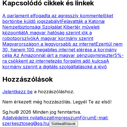
Kapcsolódó cikkek és linkek
A parlament elfogadta az agresszív kommentelőket
börtönbe küldő jogszabályt
Felavatták a Katonai
Nemzetbiztonsági Szolgálat Kibertér műveleti
központját
A magyar hatóság szerint jók a
robotporszívók
A magyar kormány szerint
Magyarországon a leggyorsabb az internet
Ezentúl nem
30, hanem 100 megabites internet elérése a kormány
célja
Az Amazonnál járt a magyar pénzügyminiszter
5%-
ra csökkent az internetezés forgalmi adó kulcsa
A
kormány szerint a digitális szolgáltatásoké a jövő
Hozzászólások
Jelentkezz be
a hozzászóláshoz.
Nem érkezett még hozzászólás. Legyél Te az első!
Sg
.hu
©
2026
Minden jog fenntartva.
Adatvédelmi nyilatkozat
Impresszum
Fórum
E-mail:
szerkesztoseg@sg.hu
Sütibeállítások