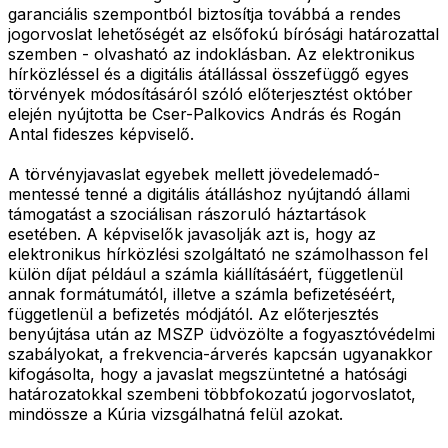
garanciális szempontból biztosítja továbbá a rendes
jogorvoslat lehetőségét az elsőfokú bírósági határozattal
szemben - olvasható az indoklásban. Az elektronikus
hírközléssel és a digitális átállással összefüggő egyes
törvények módosításáról szóló előterjesztést október
elején nyújtotta be Cser-Palkovics András és Rogán
Antal fideszes képviselő.
A törvényjavaslat egyebek mellett jövedelemadó-
mentessé tenné a digitális átálláshoz nyújtandó állami
támogatást a szociálisan rászoruló háztartások
esetében. A képviselők javasolják azt is, hogy az
elektronikus hírközlési szolgáltató ne számolhasson fel
külön díjat például a számla kiállításáért, függetlenül
annak formátumától, illetve a számla befizetéséért,
függetlenül a befizetés módjától. Az előterjesztés
benyújtása után az MSZP üdvözölte a fogyasztóvédelmi
szabályokat, a frekvencia-árverés kapcsán ugyanakkor
kifogásolta, hogy a javaslat megszüntetné a hatósági
határozatokkal szembeni többfokozatú jogorvoslatot,
mindössze a Kúria vizsgálhatná felül azokat.