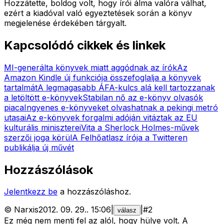
Hozzátette, boldog volt, hogy írói álma valóra válhat,
ezért a kiadóval való egyeztetések során a könyv
megjelenése érdekében tárgyalt.
Kapcsolódó cikkek és linkek
MI-generálta könyvek miatt aggódnak az írók
Az
Amazon Kindle új funkciója összefoglalja a könyvek
tartalmát
A legmagasabb ÁFA-kulcs alá kell tartozzanak
a letöltött e-könyvek
Stabilan nő az e-könyv olvasók
piaca
Ingyenes e-könyveket olvashatnak a pekingi metró
utasai
Az e-könyvek forgalmi adóján vitáztak az EU
kulturális miniszterei
Vita a Sherlock Holmes-művek
szerzői joga körül
A Felhőatlasz írója a Twitteren
publikálja új művét
Hozzászólások
Jelentkezz be
a hozzászóláshoz.
©
Narxis
2012. 09. 29.
.
15:06
|
|
#
2
válasz
Ez még nem menti fel az alól, hogy hülye volt. A