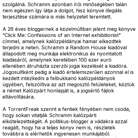
szolgálná. Schramm azonban írói minőségében talán
nem egészen így látja a dolgot, hisz könyve illegális
terjesztése számára is más helyzetet teremtett.
A 26 éves bloggernek a közelmúltban jelent meg könyve
“Click Me: Confessions of an Internet exhibitionist”
címmel, amelynek kalózpéldányai hamar elkezdtek
terjedni a neten. Schramm a Random House kiadóval
állapodott meg munkája elektronikus és nyomtatott
kiadásáról, amelynek keretében 100 ezer euró
ellenében átruházta szerzői jogai kezelését a kiadóra.
Jogosultként pedig a kiadó értelemszerűen azonnal el is
kezdett intézkedni a felbukkanó kalózpéldányok
ügyében, felszólítva az azt megosztó felületeket, köztük
a német Kalózpárt honlapját is, a jogsértő fájlok
eltávolítására.
A TorrentFreak szerint a fentiek fényében nem csoda,
hogy sokan vitatják Schramm kalózpárti
elkötelezettségét. A politikus-blogger a vádakra azzal
reagált, hogy ha a teljes könyv nem is, részletek
továbbra is elérhetők ingyenesen munkájából.