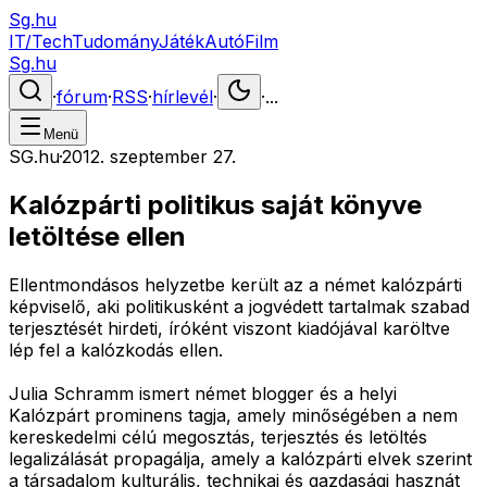
Sg.hu
IT/Tech
Tudomány
Játék
Autó
Film
Sg.hu
·
fórum
·
RSS
·
hírlevél
·
·
...
Menü
SG.hu
·
2012. szeptember 27.
Kalózpárti politikus saját könyve
letöltése ellen
Ellentmondásos helyzetbe került az a német kalózpárti
képviselő, aki politikusként a jogvédett tartalmak szabad
terjesztését hirdeti, íróként viszont kiadójával karöltve
lép fel a kalózkodás ellen.
Julia Schramm ismert német blogger és a helyi
Kalózpárt prominens tagja, amely minőségében a nem
kereskedelmi célú megosztás, terjesztés és letöltés
legalizálását propagálja, amely a kalózpárti elvek szerint
a társadalom kulturális, technikai és gazdasági hasznát