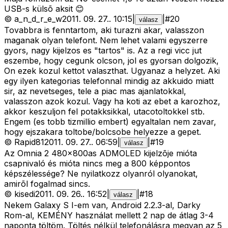
USB-s külsõ aksit 😊
©
a_n_d_r_e_w
2011. 09. 27.
.
10:15
|
|
#
20
válasz
Tovabbra is fenntartom, aki turazni akar, valasszon
maganak olyan telefont. Nem lehet valami egyszerre
gyors, nagy kijelzos es "tartos" is. Az a regi vicc jut
eszembe, hogy cegunk olcson, jol es gyorsan dolgozik,
On ezek kozul kettot valaszthat. Ugyanaz a helyzet. Aki
egy ilyen kategorias telefonnal mindig az akkuido miatt
sir, az nevetseges, tele a piac mas ajanlatokkal,
valasszon azok kozul. Vagy ha koti az ebet a karozhoz,
akkor keszuljon fel potakksikkal, utacotoltokkel stb.
Engem (es tobb tizmillio embert) egyaltalan nem zavar,
hogy ejszakara toltobe/bolcsobe helyezze a gepet.
©
Rapid81
2011. 09. 27.
.
06:59
|
|
#
19
válasz
Az Omnia 2 480x800as ADMOLED kijelzõje mióta
csapnivaló és mióta nincs meg a 800 képpontos
képszélessége? Ne nyilatkozz olyanról olyanokat,
amirõl fogalmad sincs.
©
kisedi
2011. 09. 26.
.
16:52
|
|
#
18
válasz
Nekem Galaxy S I-em van, Android 2.2.3-al, Darky
Rom-al, KEMÉNY használat mellett 2 nap de átlag 3-4
naponta töltöm. Töltés nélkül telefonálásra megvan az 5