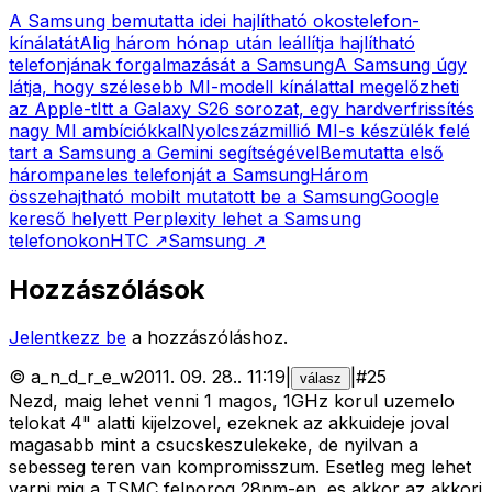
A Samsung bemutatta idei hajlítható okostelefon-
kínálatát
Alig három hónap után leállítja hajlítható
telefonjának forgalmazását a Samsung
A Samsung úgy
látja, hogy szélesebb MI-modell kínálattal megelőzheti
az Apple-t
Itt a Galaxy S26 sorozat, egy hardverfrissítés
nagy MI ambíciókkal
Nyolcszázmillió MI-s készülék felé
tart a Samsung a Gemini segítségével
Bemutatta első
hárompaneles telefonját a Samsung
Három
összehajtható mobilt mutatott be a Samsung
Google
kereső helyett Perplexity lehet a Samsung
telefonokon
HTC
↗
Samsung
↗
Hozzászólások
Jelentkezz be
a hozzászóláshoz.
©
a_n_d_r_e_w
2011. 09. 28.
.
11:19
|
|
#
25
válasz
Nezd, maig lehet venni 1 magos, 1GHz korul uzemelo
telokat 4" alatti kijelzovel, ezeknek az akkuideje joval
magasabb mint a csucskeszulekeke, de nyilvan a
sebesseg teren van kompromisszum. Esetleg meg lehet
varni mig a TSMC felporog 28nm-en, es akkor az akkori