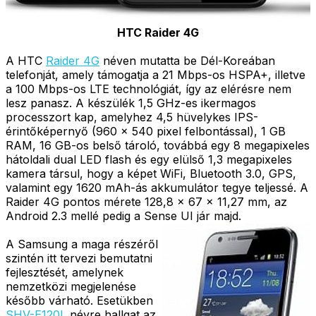
HTC Raider 4G
A HTC
Raider 4G
néven mutatta be Dél-Koreában
telefonját, amely támogatja a 21 Mbps-os HSPA+, illetve
a 100 Mbps-os LTE technológiát, így az elérésre nem
lesz panasz. A készülék 1,5 GHz-es ikermagos
processzort kap, amelyhez 4,5 hüvelykes IPS-
érintőképernyő (960 x 540 pixel felbontással), 1 GB
RAM, 16 GB-os belső tároló, továbbá egy 8 megapixeles
hátoldali dual LED flash és egy elülső 1,3 megapixeles
kamera társul, hogy a képet WiFi, Bluetooth 3.0, GPS,
valamint egy 1620 mAh-ás akkumulátor tegye teljessé. A
Raider 4G pontos mérete 128,8 x 67 x 11,27 mm, az
Android 2.3 mellé pedig a Sense UI jár majd.
A Samsung a maga részéről
szintén itt tervezi bemutatni
fejlesztését, amelynek
nemzetközi megjelenése
később várható. Esetükben
SHV-E120L
névre hallgat az