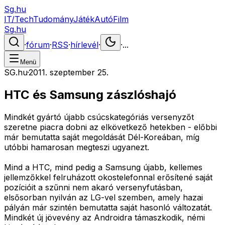
Sg.hu
IT/Tech
Tudomány
Játék
Autó
Film
Sg.hu
·
fórum
·
RSS
·
hírlevél
·
·
...
Menü
SG.hu
·
2011. szeptember 25.
HTC és Samsung zászlóshajó
Mindkét gyártó újabb csúcskategóriás versenyzőt
szeretne piacra dobni az elkövetkező hetekben - előbbi
már bemutatta saját megoldását Dél-Koreában, míg
utóbbi hamarosan megteszi ugyanezt.
Mind a HTC, mind pedig a Samsung újabb, kellemes
jellemzőkkel felruházott okostelefonnal erősítené saját
pozícióit a szűnni nem akaró versenyfutásban,
elsősorban nyilván az LG-vel szemben, amely hazai
pályán már szintén bemutatta saját hasonló változatát.
Mindkét új jövevény az Androidra támaszkodik, némi