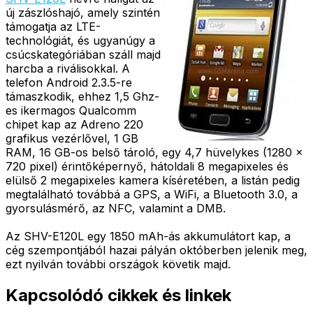
új zászlóshajó, amely szintén
támogatja az LTE-
technológiát, és ugyanúgy a
csúcskategóriában száll majd
harcba a riválisokkal. A
telefon Android 2.3.5-re
támaszkodik, ehhez 1,5 Ghz-
es ikermagos Qualcomm
chipet kap az Adreno 220
grafikus vezérlővel, 1 GB
RAM, 16 GB-os belső tároló, egy 4,7 hüvelykes (1280 x
720 pixel) érintőképernyő, hátoldali 8 megapixeles és
elülső 2 megapixeles kamera kíséretében, a listán pedig
megtalálható továbbá a GPS, a WiFi, a Bluetooth 3.0, a
gyorsulásmérő, az NFC, valamint a DMB.
Az SHV-E120L egy 1850 mAh-ás akkumulátort kap, a
cég szempontjából hazai pályán októberben jelenik meg,
ezt nyilván további országok követik majd.
Kapcsolódó cikkek és linkek