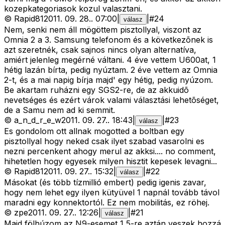
kozepkategoriasok kozul valasztani.
©
Rapid81
2011. 09. 28.
.
07:00
|
|
#
24
válasz
Nem, senki nem áll mögöttem pisztollyal, viszont az
Omnia 2 a 3. Samsung telefonom és a következõnek is
azt szeretnék, csak sajnos nincs olyan alternatíva,
amiért jelenleg megérné váltani. 4 éve vettem U600at, 1
hétig lazán bírta, pedig nyúztam. 2 éve vettem az Omnia
2-t, és a mai napig bírja majd' egy hétig, pedig nyúzom.
Be akartam ruházni egy SGS2-re, de az akkuidõ
nevetséges és ezért várok valami választási lehetõséget,
de a Samu nem ad ki semmit.
©
a_n_d_r_e_w
2011. 09. 27.
.
18:43
|
|
#
23
válasz
Es gondolom ott allnak mogotted a boltban egy
pisztollyal hogy neked csak ilyet szabad vasarolni es
nezni percenkent ahogy merul az akksi.... no comment,
hihetetlen hogy egyesek milyen hisztit kepesek levagni...
©
Rapid81
2011. 09. 27.
.
15:32
|
|
#
22
válasz
Másokat (és több tízmillió embert) pedig igenis zavar,
hogy nem lehet egy ilyen kütyüvel 1 napnál tovább távol
maradni egy konnektortól. Ez nem mobilitás, ez röhej.
©
zpe
2011. 09. 27.
.
12:26
|
|
#
21
válasz
Majd fölhúzom az N9-esemet 1,5-re aztán veszek hozzá