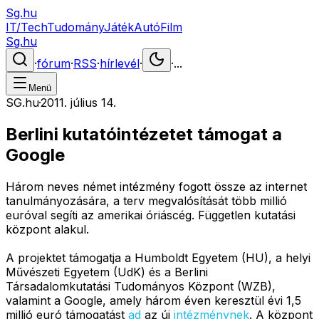
Sg.hu
IT/Tech
Tudomány
Játék
Autó
Film
Sg.hu
·
fórum
·
RSS
·
hírlevél
·
·
...
Menü
SG.hu
·
2011. július 14.
Berlini kutatóintézetet támogat a
Google
Három neves német intézmény fogott össze az internet
tanulmányozására, a terv megvalósítását több millió
euróval segíti az amerikai óriáscég. Független kutatási
központ alakul.
A projektet támogatja a Humboldt Egyetem (HU), a helyi
Művészeti Egyetem (UdK) és a Berlini
Társadalomkutatási Tudományos Központ (WZB),
valamint a Google, amely három éven keresztül évi 1,5
millió euró támogatást
ad
az új
intézménynek
. A központ