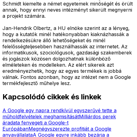
Schmidt kiemelte a német egyetemek minőségét és örült
annak, hogy ennyi neves intézményt sikerült megnyerni
a projekt számára.
Jan-Hendrik Olbertz, a HU elnöke szerint az a lényeg,
hogy a kutatók minél hatékonyabban kiaknázhassák a
rendelkezésükre álló lehetőségeket és minél
felelősségteljesebben használhassák az internetet. Az
informatikusok, szociológusok, gazdasági szakemberek
és jogászok közösen dolgozhatnak különböző
elméleteken és modelleken. Az elért sikereik azt
eredményezhetik, hogy az egyes termékek is jobbá
válnak. Fontos azonban, hogy az intézet nem a Google
termékfejlesztő műhelye lesz.
Kapcsolódó cikkek és linkek
A Google egy napra rendkívül egyszerűvé tette a
műholdfelvételek meghamisítását
Milliárdos perek
áradata fenyegeti a Google-t
Európában
Megnégyszerezte profitját a Google
anyavállalata
A Google egyre inkább bezárja a