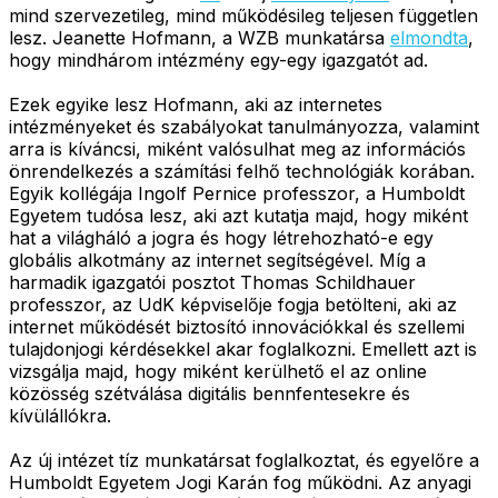
mind szervezetileg, mind működésileg teljesen független
lesz. Jeanette Hofmann, a WZB munkatársa
elmondta
,
hogy mindhárom intézmény egy-egy igazgatót ad.
Ezek egyike lesz Hofmann, aki az internetes
intézményeket és szabályokat tanulmányozza, valamint
arra is kíváncsi, miként valósulhat meg az információs
önrendelkezés a számítási felhő technológiák korában.
Egyik kollégája Ingolf Pernice professzor, a Humboldt
Egyetem tudósa lesz, aki azt kutatja majd, hogy miként
hat a világháló a jogra és hogy létrehozható-e egy
globális alkotmány az internet segítségével. Míg a
harmadik igazgatói posztot Thomas Schildhauer
professzor, az UdK képviselője fogja betölteni, aki az
internet működését biztosító innovációkkal és szellemi
tulajdonjogi kérdésekkel akar foglalkozni. Emellett azt is
vizsgálja majd, hogy miként kerülhető el az online
közösség szétválása digitális bennfentesekre és
kívülállókra.
Az új intézet tíz munkatársat foglalkoztat, és egyelőre a
Humboldt Egyetem Jogi Karán fog működni. Az anyagi