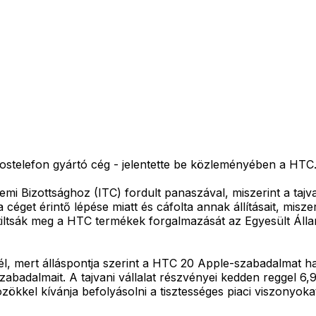
okostelefon gyártó cég - jelentette be közleményében a HTC
 Bizottsághoz (ITC) fordult panaszával, miszerint a tajvan
 céget érintő lépése miatt és cáfolta annak állításait, misz
gy tiltsák meg a HTC termékek forgalmazását az Egyesült Á
él, mert álláspontja szerint a HTC 20 Apple-szabadalmat ha
szabadalmait. A tajvani vállalat részvényei kedden reggel 6
zökkel kívánja befolyásolni a tisztességes piaci viszonyok