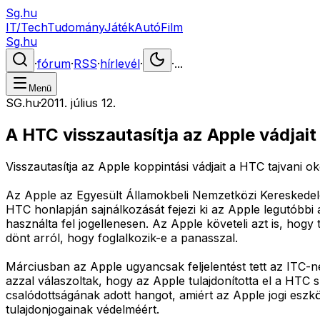
Sg.hu
IT/Tech
Tudomány
Játék
Autó
Film
Sg.hu
·
fórum
·
RSS
·
hírlevél
·
·
...
Menü
SG.hu
·
2011. július 12.
A HTC visszautasítja az Apple vádjait
Visszautasítja az Apple koppintási vádjait a HTC tajvani 
Az Apple az Egyesült Államokbeli Nemzetközi Kereskedelemi
HTC honlapján sajnálkozását fejezi ki az Apple legutóbbi a
használta fel jogellenesen. Az Apple követeli azt is, ho
dönt arról, hogy foglalkozik-e a panasszal.
Márciusban az Apple ugyancsak feljelentést tett az ITC-n
azzal válaszoltak, hogy az Apple tulajdonította el a HTC 
csalódottságának adott hangot, amiért az Apple jogi eszkö
tulajdonjogainak védelméért.