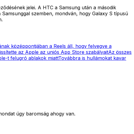
éleződésének jelei. A HTC a Samsung után a második
t a Samsunggal szemben, mondván, hogy Galaxy S típusú
n.
ának középpontjában a Reels áll, hogy felvegye a
issítette az Apple az uniós App Store szabályait
Az összes
le-t felugró ablakok miatt
Továbbra is hullámokat kavar
a mondat úgy baromság ahogy van.