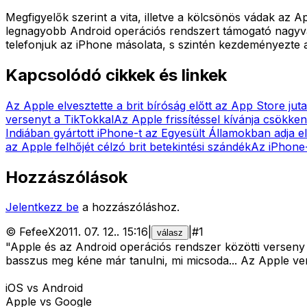
Megfigyelők szerint a vita, illetve a kölcsönös vádak az
legnagyobb Android operációs rendszert támogató nagyv
telefonjuk az iPhone másolata, s szintén kezdeményezte
Kapcsolódó cikkek és linkek
Az Apple elvesztette a brit bíróság előtt az App Store jut
versenyt a TikTokkal
Az Apple frissítéssel kívánja csökken
Indiában gyártott iPhone-t az Egyesült Államokban adja e
az Apple felhőjét célzó brit betekintési szándék
Az iPhone
Hozzászólások
Jelentkezz be
a hozzászóláshoz.
©
FefeeX
2011. 07. 12.
.
15:16
|
|
#
1
válasz
"Apple és az Android operációs rendszer közötti verseny 
basszus meg kéne már tanulni, mi micsoda... Az Apple v
iOS vs Android
Apple vs Google