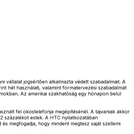
.
i vállalat jogsértően alkalmazta védett szabadalmait. A
erint hét használati, valamint formatervezési szabadalmát
llamokban. Az amerikai szakhatóság egy hónapon belül
sznált fel okostelefonja megépítésénél. A tajvaniak akkor
,92 százalékot estek. A HTC nyilatkozatában
at és megfogadja, hogy mindent megtesz saját szellemi