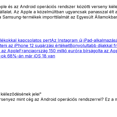
 Apple és az Android operációs rendszer közötti verseny ki
állalat. Az Apple a közelmúltban ugyancsak panasszal él
 a Samsung-termékek importtilalmát az Egyesült Államokba
alékokkal kapcsolatos pert
Az Instagram új iPad-alkalmazás
teni az iPhone 12 sugárzási értékeit
Bonyolultabb díjakkal fr
l az Apple
Franciaország 150 millió euróra bírságolta az App
-ok 68%-án már iOS 18 van
kiélezõdésének jelei"
ersenyez mint cég az Android operációs rendszerrel? Ez 