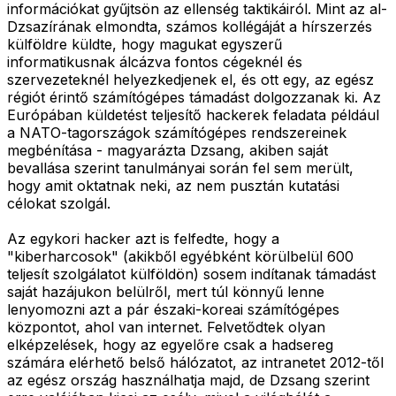
információkat gyűjtsön az ellenség taktikáiról. Mint az al-
Dzsazírának elmondta, számos kollégáját a hírszerzés
külföldre küldte, hogy magukat egyszerű
informatikusnak álcázva fontos cégeknél és
szervezeteknél helyezkedjenek el, és ott egy, az egész
régiót érintő számítógépes támadást dolgozzanak ki. Az
Európában küldetést teljesítő hackerek feladata például
a NATO-tagországok számítógépes rendszereinek
megbénítása - magyarázta Dzsang, akiben saját
bevallása szerint tanulmányai során fel sem merült,
hogy amit oktatnak neki, az nem pusztán kutatási
célokat szolgál.
Az egykori hacker azt is felfedte, hogy a
"kiberharcosok" (akikből egyébként körülbelül 600
teljesít szolgálatot külföldön) sosem indítanak támadást
saját hazájukon belülről, mert túl könnyű lenne
lenyomozni azt a pár északi-koreai számítógépes
központot, ahol van internet. Felvetődtek olyan
elképzelések, hogy az egyelőre csak a hadsereg
számára elérhető belső hálózatot, az intranetet 2012-től
az egész ország használhatja majd, de Dzsang szerint