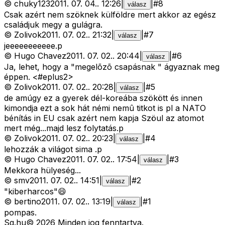
©
chuky123
2011. 07. 04.
.
12:26
|
|
#
8
válasz
Csak azért nem szöknek külföldre mert akkor az egész
családjuk megy a gulágra.
©
Zolivok
2011. 07. 02.
.
21:32
|
|
#
7
válasz
jeeeeeeeeeee.p
©
Hugo Chavez
2011. 07. 02.
.
20:44
|
|
#
6
válasz
Ja, lehet, hogy a "megelõzõ csapásnak " ágyaznak meg
éppen. <#eplus2>
©
Zolivok
2011. 07. 02.
.
20:28
|
|
#
5
válasz
de amúgy ez a gyerek dél-koreába szökött és innen
kimondja ezt a sok hát némi nemû titkot is pl a NATO
bénítás in EU csak azért nem kapja Szöul az atomot
mert még...majd lesz folytatás.p
©
Zolivok
2011. 07. 02.
.
20:23
|
|
#
4
válasz
lehozzák a világot sima .p
©
Hugo Chavez
2011. 07. 02.
.
17:54
|
|
#
3
válasz
Mekkora hülyeség...
©
smv
2011. 07. 02.
.
14:51
|
|
#
2
válasz
"kiberharcos"😄
©
bertino
2011. 07. 02.
.
13:19
|
|
#
1
válasz
pompas.
Sg
.hu
©
2026
Minden jog fenntartva.