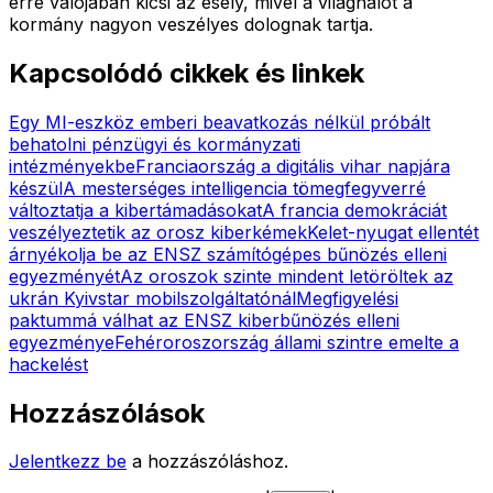
erre valójában kicsi az esély, mivel a világhálót a
kormány nagyon veszélyes dolognak tartja.
Kapcsolódó cikkek és linkek
Egy MI-eszköz emberi beavatkozás nélkül próbált
behatolni pénzügyi és kormányzati
intézményekbe
Franciaország a digitális vihar napjára
készül
A mesterséges intelligencia tömegfegyverré
változtatja a kibertámadásokat
A francia demokráciát
veszélyeztetik az orosz kiberkémek
Kelet-nyugat ellentét
árnyékolja be az ENSZ számítógépes bűnözés elleni
egyezményét
Az oroszok szinte mindent letöröltek az
ukrán Kyivstar mobilszolgáltatónál
Megfigyelési
paktummá válhat az ENSZ kiberbűnözés elleni
egyezménye
Fehéroroszország állami szintre emelte a
hackelést
Hozzászólások
Jelentkezz be
a hozzászóláshoz.