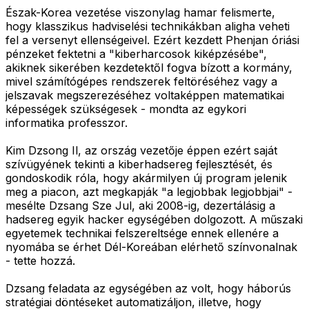
Észak-Korea vezetése viszonylag hamar felismerte,
hogy klasszikus hadviselési technikákban aligha veheti
fel a versenyt ellenségeivel. Ezért kezdett Phenjan óriási
pénzeket fektetni a "kiberharcosok kiképzésébe",
akiknek sikerében kezdetektől fogva bízott a kormány,
mivel számítógépes rendszerek feltöréséhez vagy a
jelszavak megszerezéséhez voltaképpen matematikai
képességek szükségesek - mondta az egykori
informatika professzor.
Kim Dzsong Il, az ország vezetője éppen ezért saját
szívügyének tekinti a kiberhadsereg fejlesztését, és
gondoskodik róla, hogy akármilyen új program jelenik
meg a piacon, azt megkapják "a legjobbak legjobbjai" -
mesélte Dzsang Sze Jul, aki 2008-ig, dezertálásig a
hadsereg egyik hacker egységében dolgozott. A műszaki
egyetemek technikai felszereltsége ennek ellenére a
nyomába se érhet Dél-Koreában elérhető színvonalnak
- tette hozzá.
Dzsang feladata az egységében az volt, hogy háborús
stratégiai döntéseket automatizáljon, illetve, hogy