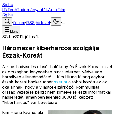
Sg.hu
IT/Tech
Tudomány
Játék
Autó
Film
Sg.hu
·
fórum
·
RSS
·
hírlevél
·
·
...
Menü
SG.hu
·
2011. július 1.
Háromezer kiberharcos szolgálja
Észak-Koreát
A kiberhadviselés olcsó, hatékony és Észak-Korea, mivel
az országban lényegében nincs internet, védve van
bármilyen ellentámadástól - Kim Hiung Kvang egykori
észak-koreai hacker tanár
szerint
a többi között ez az
oka annak, hogy a világtól elzárkózó, kommunista
ország vezetése pénzt nem kímélve fejleszti informatikai
hadseregét, amelyben jelenleg 3000 jól képzett
"kiberharcos" vár bevetésre.
Kim Hiung Kvang, aki