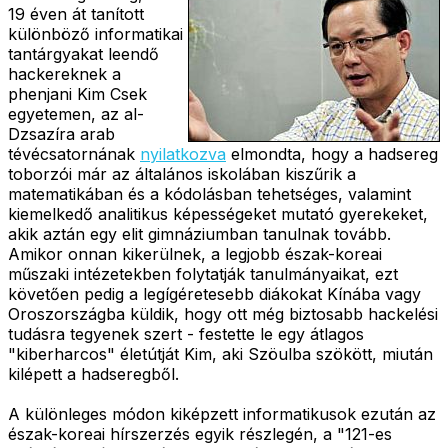
19 éven át tanított
különböző informatikai
tantárgyakat leendő
hackereknek a
phenjani Kim Csek
egyetemen, az al-
Dzsazíra arab
tévécsatornának
nyilatkozva
elmondta, hogy a hadsereg
toborzói már az általános iskolában kiszűrik a
matematikában és a kódolásban tehetséges, valamint
kiemelkedő analitikus képességeket mutató gyerekeket,
akik aztán egy elit gimnáziumban tanulnak tovább.
Amikor onnan kikerülnek, a legjobb észak-koreai
műszaki intézetekben folytatják tanulmányaikat, ezt
követően pedig a legígéretesebb diákokat Kínába vagy
Oroszországba küldik, hogy ott még biztosabb hackelési
tudásra tegyenek szert - festette le egy átlagos
"kiberharcos" életútját Kim, aki Szöulba szökött, miután
kilépett a hadseregből.
A különleges módon kiképzett informatikusok ezután az
észak-koreai hírszerzés egyik részlegén, a "121-es