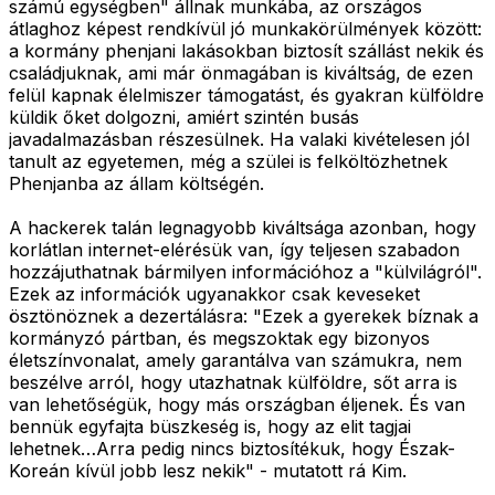
számú egységben" állnak munkába, az országos
átlaghoz képest rendkívül jó munkakörülmények között:
a kormány phenjani lakásokban biztosít szállást nekik és
családjuknak, ami már önmagában is kiváltság, de ezen
felül kapnak élelmiszer támogatást, és gyakran külföldre
küldik őket dolgozni, amiért szintén busás
javadalmazásban részesülnek. Ha valaki kivételesen jól
tanult az egyetemen, még a szülei is felköltözhetnek
Phenjanba az állam költségén.
A hackerek talán legnagyobb kiváltsága azonban, hogy
korlátlan internet-elérésük van, így teljesen szabadon
hozzájuthatnak bármilyen információhoz a "külvilágról".
Ezek az információk ugyanakkor csak keveseket
ösztönöznek a dezertálásra: "Ezek a gyerekek bíznak a
kormányzó pártban, és megszoktak egy bizonyos
életszínvonalat, amely garantálva van számukra, nem
beszélve arról, hogy utazhatnak külföldre, sőt arra is
van lehetőségük, hogy más országban éljenek. És van
bennük egyfajta büszkeség is, hogy az elit tagjai
lehetnek…Arra pedig nincs biztosítékuk, hogy Észak-
Koreán kívül jobb lesz nekik" - mutatott rá Kim.