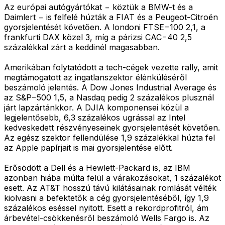
Az európai autógyártókat − köztük a BMW-t és a
Daimlert − is felfelé húzták a FIAT és a Peugeot-Citroën
gyorsjelentését követően. A londoni FTSE−100 2,1, a
frankfurti DAX közel 3, míg a párizsi CAC−40 2,5
százalékkal zárt a keddinél magasabban.
Amerikában folytatódott a tech-cégek vezette rally, amit
megtámogatott az ingatlanszektor élénküléséről
beszámoló jelentés. A Dow Jones Industrial Average és
az S&P−500 1,5, a Nasdaq pedig 2 százalékos plusznál
járt lapzártánkkor. A DJIA komponensei közül a
legjelentősebb, 6,3 százalékos ugrással az Intel
kedveskedett részvényeseinek gyorsjelentését követően.
Az egész szektor fellendülése 1,9 százalékkal húzta fel
az Apple papírjait is mai gyorsjelentése előtt.
Erősödött a Dell és a Hewlett-Packard is, az IBM
azonban hiába múlta felül a várakozásokat, 1 százalékot
esett. Az AT&T hosszú távú kilátásainak romlását vélték
kiolvasni a befektetők a cég gyorsjelentéséből, így 1,9
százalékos eséssel nyitott. Esett a rekordprofitról, ám
árbevétel-csökkenésről beszámoló Wells Fargo is. Az