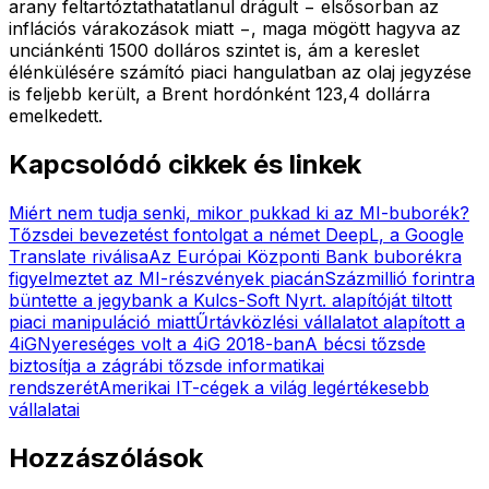
arany feltartóztathatatlanul drágult − elsősorban az
inflációs várakozások miatt −, maga mögött hagyva az
unciánkénti 1500 dolláros szintet is, ám a kereslet
élénkülésére számító piaci hangulatban az olaj jegyzése
is feljebb került, a Brent hordónként 123,4 dollárra
emelkedett.
Kapcsolódó cikkek és linkek
Miért nem tudja senki, mikor pukkad ki az MI-buborék?
Tőzsdei bevezetést fontolgat a német DeepL, a Google
Translate riválisa
Az Európai Központi Bank buborékra
figyelmeztet az MI-részvények piacán
Százmillió forintra
büntette a jegybank a Kulcs-Soft Nyrt. alapítóját tiltott
piaci manipuláció miatt
Űrtávközlési vállalatot alapított a
4iG
Nyereséges volt a 4iG 2018-ban
A bécsi tőzsde
biztosítja a zágrábi tőzsde informatikai
rendszerét
Amerikai IT-cégek a világ legértékesebb
vállalatai
Hozzászólások