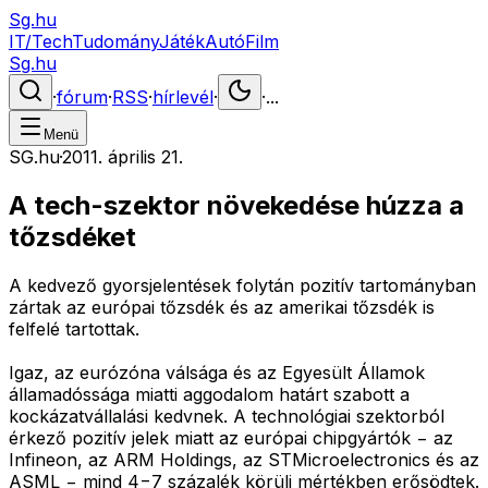
Sg.hu
IT/Tech
Tudomány
Játék
Autó
Film
Sg.hu
·
fórum
·
RSS
·
hírlevél
·
·
...
Menü
SG.hu
·
2011. április 21.
A tech-szektor növekedése húzza a
tőzsdéket
A kedvező gyorsjelentések folytán pozitív tartományban
zártak az európai tőzsdék és az amerikai tőzsdék is
felfelé tartottak.
Igaz, az eurózóna válsága és az Egyesült Államok
államadóssága miatti aggodalom határt szabott a
kockázatvállalási kedvnek. A technológiai szektorból
érkező pozitív jelek miatt az európai chipgyártók − az
Infineon, az ARM Holdings, az STMicroelectronics és az
ASML − mind 4−7 százalék körüli mértékben erősödtek.