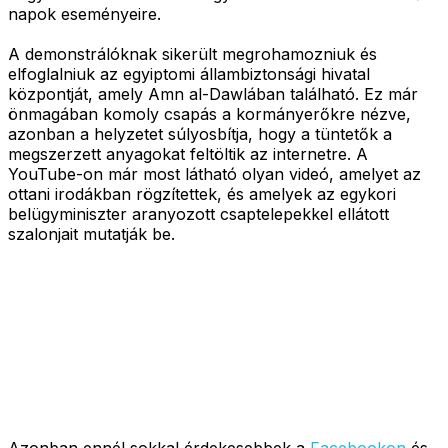
napok eseményeire.
A demonstrálóknak sikerült megrohamozniuk és
elfoglalniuk az egyiptomi állambiztonsági hivatal
központját, amely Amn al-Dawlában található. Ez már
önmagában komoly csapás a kormányerőkre nézve,
azonban a helyzetet súlyosbítja, hogy a tüntetők a
megszerzett anyagokat feltöltik az internetre. A
YouTube-on már most látható olyan videó, amelyet az
ottani irodákban rögzítettek, és amelyek az egykori
belügyminiszter aranyozott csaptelepekkel ellátott
szalonjait mutatják be.
Azonban ennél sokkal érdekesebbek a
Facebookon
és