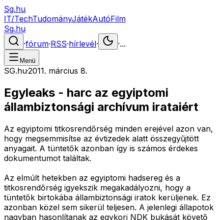
Sg.hu
IT/Tech
Tudomány
Játék
Autó
Film
Sg.hu
·
fórum
·
RSS
·
hírlevél
·
·
...
Menü
SG.hu
·
2011. március 8.
Egyleaks - harc az egyiptomi
állambiztonsági archívum irataiért
Az egyiptomi titkosrendőrség minden erejével azon van,
hogy megsemmisítse az évtizedek alatt összegyűjtött
anyagait. A tüntetők azonban így is számos érdekes
dokumentumot találtak.
Az elmúlt hetekben az egyiptomi hadsereg és a
titkosrendőrség igyekszik megakadályozni, hogy a
tüntetők birtokába állambiztonsági iratok kerüljenek. Ez
azonban közel sem sikerül teljesen. A jelenlegi állapotok
nagyban hasonlítanak az egykori NDK bukását követő