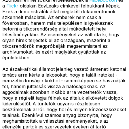
a
Flickr
oldalain EgyLeaks címkével felbukkant képek.
Ezek a demonstrálók által megtalált dokumentumok
szkennelt másolatai. Az emberek nem csak a
fővárosban, hanem más településen is igyekeznek
betörni a titkosrendőrség által működtetett helyi
létesítményekbe. Az eseményeket az váltotta ki, hogy
olyan hírek terjedtek el az országban, miszerint a
titkosrendőrök megpróbálják megsemmisíteni az
archívumokat, és ezért máglyákat gyújtottak az
épületekben.
Az észak-afrikai államot jelenleg vezető átmeneti katonai
tanács arra kérte a lakosokat, hogy a talált iratokat -
nemzetbiztonsági okokból - semmiképpen se használják
fel, hanem juttassák vissza a hatóságoknak. Az
aggodalmak azonban inkább arra vezethetők vissza,
hogy a régi elit tagjai félnek az általuk elkövetett dolgok
kiderülésétől. A tüntetők ugyanis részletesen
beszámolnak arról, hogy hol és milyen kínzóeszközöket
találnak. Ezenkívül számos anyag bizonyítja, hogy
meghamisították a választási eredményeket, s az
ellenzéki pártok és szervezetek éveken át tartó