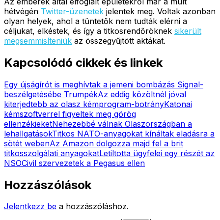
Az emberek által elfoglalt épületekről már a múlt
hétvégén
Twitter-üzenetek
jelentek meg. Voltak azonban
olyan helyek, ahol a tüntetők nem tudták elérni a
céljukat, elkéstek, és így a titkosrendőröknek
sikerült
megsemmisíteniük
az összegyűjtött aktákat.
Kapcsolódó cikkek és linkek
Egy újságírót is meghívtak a jemeni bombázás Signal-
beszélgetésébe Trumpék
Az eddig közöltnél jóval
kiterjedtebb az olasz kémprogram-botrány
Katonai
kémszoftverrel figyeltek meg görög
ellenzékieket
Nehezebbé válnak Olaszországban a
lehallgatások
Titkos NATO-anyagokat kínáltak eladásra a
sötét weben
Az Amazon dolgozza majd fel a brit
titkosszolgálati anyagokat
Letiltotta ügyfelei egy részét az
NSO
Civil szervezetek a Pegasus ellen
Hozzászólások
Jelentkezz be
a hozzászóláshoz.