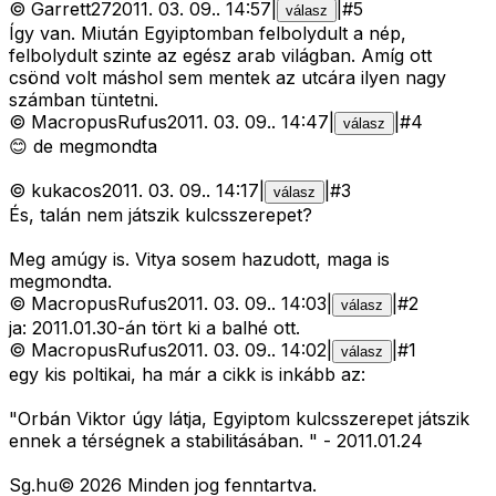
©
Garrett27
2011. 03. 09.
.
14:57
|
|
#
5
válasz
Így van. Miután Egyiptomban felbolydult a nép,
felbolydult szinte az egész arab világban. Amíg ott
csönd volt máshol sem mentek az utcára ilyen nagy
számban tüntetni.
©
MacropusRufus
2011. 03. 09.
.
14:47
|
|
#
4
válasz
😊 de megmondta
©
kukacos
2011. 03. 09.
.
14:17
|
|
#
3
válasz
És, talán nem játszik kulcsszerepet?
Meg amúgy is. Vitya sosem hazudott, maga is
megmondta.
©
MacropusRufus
2011. 03. 09.
.
14:03
|
|
#
2
válasz
ja: 2011.01.30-án tört ki a balhé ott.
©
MacropusRufus
2011. 03. 09.
.
14:02
|
|
#
1
válasz
egy kis poltikai, ha már a cikk is inkább az:
"Orbán Viktor úgy látja, Egyiptom kulcsszerepet játszik
ennek a térségnek a stabilitásában. " - 2011.01.24
Sg
.hu
©
2026
Minden jog fenntartva.