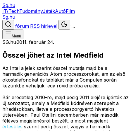
Sg.hu
IT/Tech
Tudomány
Játék
Autó
Film
Sg.hu
·
fórum
·
RSS
·
hírlevél
·
·
...
Menü
SG.hu
·
2011. február 24.
Ősszel jöhet az Intel Medfield
Az Intel a jelek szerint ősszel mutatja majd be a
harmadik generációs Atom processzorokat, ám az első
okostelefonokat és táblákat már a Computex során
kezünkbe vehetjük, egy rövid próba erejéig.
Bár eredetileg 2010-re, majd pedig 2011 elejére ígérték az
új sorozatot, amely a Medfield kódnéven szerepelt a
híradásokban, illetve a processzorgyártó hivatalos
útitervében, Paul Otellini decemberben már második
féléves megjelenésről beszélt, a most megjelent
értesülés
szerint pedig ősszel, vagyis a harmadik