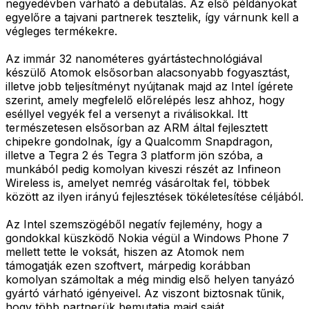
negyedévben várható a debütálás. Az első példányokat
egyelőre a tajvani partnerek tesztelik, így várnunk kell a
végleges termékekre.
Az immár 32 nanométeres gyártástechnológiával
készülő Atomok elsősorban alacsonyabb fogyasztást,
illetve jobb teljesítményt nyújtanak majd az Intel ígérete
szerint, amely megfelelő előrelépés lesz ahhoz, hogy
eséllyel vegyék fel a versenyt a riválisokkal. Itt
természetesen elsősorban az ARM által fejlesztett
chipekre gondolnak, így a Qualcomm Snapdragon,
illetve a Tegra 2 és Tegra 3 platform jön szóba, a
munkából pedig komolyan kiveszi részét az Infineon
Wireless is, amelyet nemrég vásároltak fel, többek
között az ilyen irányú fejlesztések tökéletesítése céljából.
Az Intel szemszögéből negatív fejlemény, hogy a
gondokkal küszködő Nokia végül a Windows Phone 7
mellett tette le voksát, hiszen az Atomok nem
támogatják ezen szoftvert, márpedig korábban
komolyan számoltak a még mindig első helyen tanyázó
gyártó várható igényeivel. Az viszont biztosnak tűnik,
hogy több partnerük bemutatja majd saját