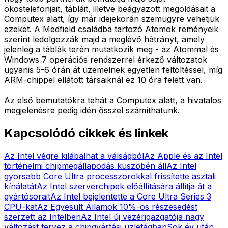
okostelefonjait, tábláit, illetve beágyazott megoldásait a
Computex alatt, így már idejekorán szemügyre vehetjük
ezeket. A Medfield családba tartozó Atomok reményeik
szerint ledolgozzák majd a meglévő hátrányt, amely
jelenleg a táblák terén mutatkozik meg - az Atommal és
Windows 7 operációs rendszerrel érkező változatok
ugyanis 5-6 órán át üzemelnek egyetlen feltöltéssel, míg
ARM-chippel ellátott társaiknál ez 10 óra felett van.
Az első bemutatókra tehát a Computex alatt, a hivatalos
megjelenésre pedig idén ősszel számíthatunk.
Kapcsolódó cikkek és linkek
Az Intel végre kilábalhat a válságból
Az Apple és az Intel
történelmi chipmegállapodás küszöbén áll
Az Intel
gyorsabb Core Ultra processzorokkal frissítette asztali
kínálatát
Az Intel szerverchipek előállítására állítja át a
gyártósorait
Az Intel bejelentette a Core Ultra Series 3
CPU-kat
Az Egyesült Államok 10%-os részesedést
szerzett az Intelben
Az Intel új vezérigazgatója nagy
változást tervez a chipgyártási üzletágban
Sok év után