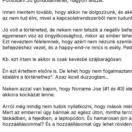
Pontosan! Jó gondolatmenet, nagyon tetszik.
Innen mentem tovább, hogy akkor ne dolgozzunk, és akko
az nem tud élni, mivel a kapcsolatrendszerbõl nem tudunk 
Jó volt a történeted, de nekem nem tetszik a negatív befe
egyenesen visz az öngyilkossághoz, mikor az ember tehete
Ezt neveztem félelemnek, hogy azért nem nézünk szembe a
befejezéshez vezet, és a happy-end-re nincs is esély. Ped
Kb. ezt írtam le akkor is csak kevésbé szájbarágósan.
Én ezt értettem elsõre is. De lehet hogy nem fogalmaztam
kitalálni a történethez". Azaz kicsit duzzogtam...
Nekem azzal van bajom, hogy Noname Joe (#1 és #3) idej
akkora kockázat lenne.
Arról még mindig nem tudok nyilatkozni, hogy mások miér
Mert az emberrel úgy bánnak az egész úton, mintha terrori
táskádban, a fejedben, a laptopodon. És hamarosan jön a 
hozzáállásommal? És a hozzáállásomat úgy lehet rövide