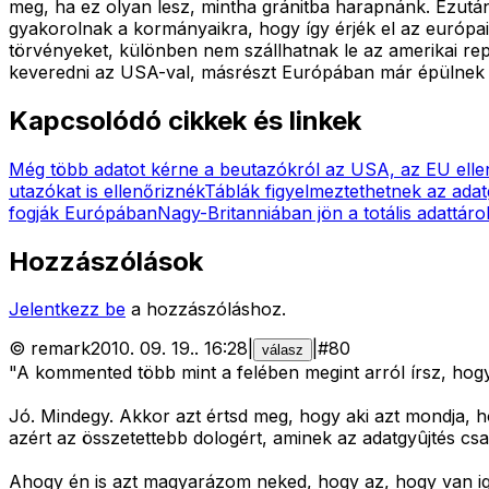
meg, ha ez olyan lesz, mintha gránitba harapnánk. Ezután
gyakorolnak a kormányaikra, hogy így érjék el az európai 
törvényeket, különben nem szállhatnak le az amerikai re
keveredni az USA-val, másrészt Európában már épülnek 
Kapcsolódó cikkek és linkek
Még több adatot kérne a beutazókról az USA, az EU ellen
utazókat is ellenőriznék
Táblák figyelmeztethetnek az adat
fogják Európában
Nagy-Britanniában jön a totális adattáro
Hozzászólások
Jelentkezz be
a hozzászóláshoz.
©
remark
2010. 09. 19.
.
16:28
|
|
#
80
válasz
"A kommented több mint a felében megint arról írsz, hogy 
Jó. Mindegy. Akkor azt értsd meg, hogy aki azt mondja,
azért az összetettebb dologért, aminek az adatgyûjtés csa
Ahogy én is azt magyarázom neked, hogy az, hogy van iga