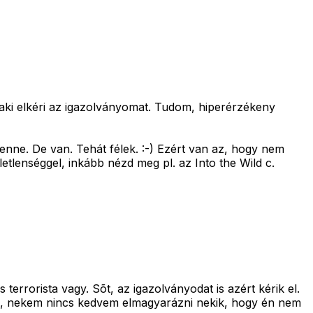
laki elkéri az igazolványomat. Tudom, hiperérzékeny
lenne. De van. Tehát félek. :-) Ezért van az, hogy nem
lenséggel, inkább nézd meg pl. az Into the Wild c.
errorista vagy. Sõt, az igazolványodat is azért kérik el.
os, nekem nincs kedvem elmagyarázni nekik, hogy én nem