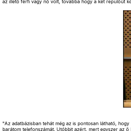
az illető férfi vagy nő volt, továbbá hogy a két repülőút 
"Az adatbázisban tehát még az is pontosan látható, hogy ki
barátom telefonszámát. Utóbbit azért, mert egyszer az ő k