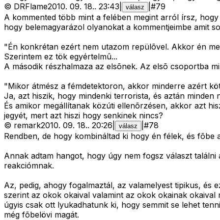
©
DRFlame
2010. 09. 18.
.
23:43
|
|
#
79
válasz
A kommented több mint a felében megint arról írsz, hogy e
hogy belemagyarázol olyanokat a kommentjeimbe amit so
"Én konkrétan ezért nem utazom repülõvel. Akkor én mel
Szerintem ez tök egyértelmû...
A második részhalmaza az elsõnek. Az elsõ csoportba min
"Mikor átmész a fémdetektoron, akkor minderre azért köte
Ja, azt hiszik, hogy mindenki terrorista, és aztán minden
És amikor megállítanak közúti ellenõrzésen, akkor azt his
jegyét, mert azt hiszi hogy senkinek nincs?
©
remark
2010. 09. 18.
.
20:26
|
|
#
78
válasz
Rendben, de hogy kombináltad ki hogy én félek, és fõbe
Annak adtam hangot, hogy úgy nem fogsz választ találni a
reakciómnak.
Az, pedig, ahogy fogalmaztál, az valamelyest tipikus, és 
szerint az okok okaival valamint az okok okainak okaival 
úgyis csak ott lyukadhatunk ki, hogy semmit se lehet tenn
még fõbelövi magát.