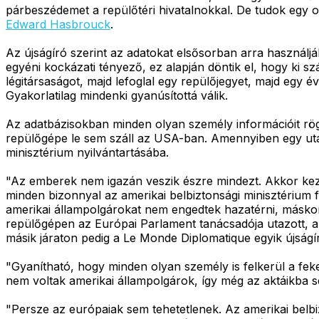
párbeszédemet a repülőtéri hivatalnokkal. De tudok egy oly
Edward Hasbrouck
.
Az újságíró szerint az adatokat elsősorban arra használjá
egyéni kockázati tényező, ez alapján döntik el, hogy ki s
légitársaságot, majd lefoglal egy repülőjegyet, majd egy é
Gyakorlatilag mindenki gyanúsítottá válik.
Az adatbázisokban minden olyan személy információit rögzí
repülőgépe le sem száll az USA-ban. Amennyiben egy utass
minisztérium nyilvántartásába.
"Az emberek nem igazán veszik észre mindezt. Akkor kez
minden bizonnyal az amerikai belbiztonsági minisztérium f
amerikai állampolgárokat nem engedtek hazatérni, máskor p
repülőgépen az Európai Parlament tanácsadója utazott, a
másik járaton pedig a Le Monde Diplomatique egyik újságíró
"Gyanítható, hogy minden olyan személy is felkerül a feke
nem voltak amerikai állampolgárok, így még az aktáikba s
"Persze az európaiak sem tehetetlenek. Az amerikai belbizt