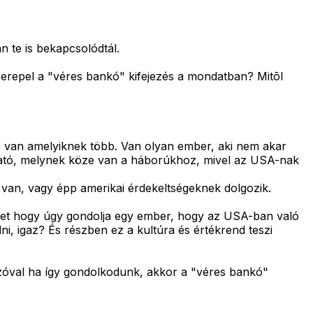
n te is bekapcsolódtál.
 szerepel a "véres bankó" kifejezés a mondatban? Mitõl
 van amelyiknek több. Van olyan ember, aki nem akar
ható, melynek köze van a háborúkhoz, mivel az USA-nak
van, vagy épp amerikai érdekeltségeknek dolgozik.
ehet hogy úgy gondolja egy ember, hogy az USA-ban való
i, igaz? És részben ez a kultúra és értékrend teszi
zóval ha így gondolkodunk, akkor a "véres bankó"