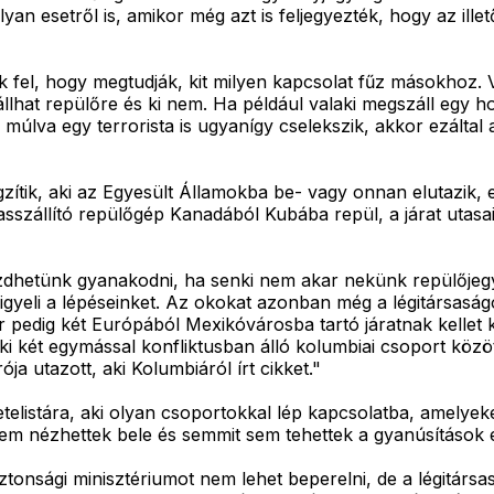
an esetről is, amikor még azt is feljegyezték, hogy az illet
k fel, hogy megtudják, kit milyen kapcsolat fűz másokhoz. 
zállhat repülőre és ki nem. Ha például valaki megszáll egy 
v múlva egy terrorista is ugyanígy cselekszik, akkor ezáltal
tik, aki az Egyesült Államokba be- vagy onnan elutazik, es
zállító repülőgép Kanadából Kubába repül, a járat utasain
dhetünk gyanakodni, ha senki nem akar nekünk repülőjegye
igyeli a lépéseinket. Az okokat azonban még a légitársaság
edig két Európából Mexikóvárosba tartó járatnak kellet kité
ki két egymással konfliktusban álló kolumbiai csoport köz
ja utazott, aki Kolumbiáról írt cikket."
telistára, aki olyan csoportokkal lép kapcsolatba, amelyeke
em nézhettek bele és semmit sem tehettek a gyanúsítások e
onsági minisztériumot nem lehet beperelni, de a légitársasá