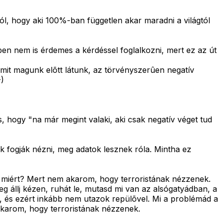
, hogy aki 100%-ban független akar maradni a világtól
ppen nem is érdemes a kérdéssel foglalkozni, mert ez az út
mit magunk elõtt látunk, az törvényszerûen negatív
-)
, hogy "na már megint valaki, aki csak negatív véget tud
 fogják nézni, meg adatok lesznek róla. Mintha ez
od miért? Mert nem akarom, hogy terroristának nézzenek.
g állj kézen, ruhát le, mutasd mi van az alsógatyádban, a
l, és ezért inkább nem utazok repülõvel. Mi a problémád a
karom, hogy terroristának nézzenek.