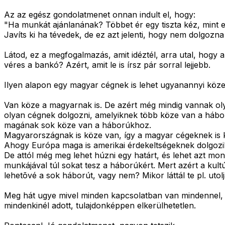
Az az egész gondolatmenet onnan indult el, hogy:
"Ha munkát ajánlanának? Többet ér egy tiszta kéz, mint 
Javíts ki ha tévedek, de ez azt jelenti, hogy nem dolgozna
Látod, ez a megfogalmazás, amit idéztél, arra utal, hogy 
véres a bankó? Azért, amit le is írsz pár sorral lejjebb.
Ilyen alapon egy magyar cégnek is lehet ugyanannyi köze
Van köze a magyarnak is. De azért még mindig vannak o
olyan cégnek dolgozni, amelyiknek több köze van a háb
magának sok köze van a háborúkhoz.
Magyarországnak is köze van, így a magyar cégeknek is k
Ahogy Európa maga is amerikai érdekeltségeknek dolgozi
De attól még meg lehet húzni egy határt, és lehet azt 
munkájával túl sokat tesz a háborúkért. Mert azért a kult
lehetõvé a sok háborút, vagy nem? Mikor láttál te pl. utol
Meg hát ugye mivel minden kapcsolatban van mindennel, 
mindenkinél adott, tulajdonképpen elkerülhetetlen.