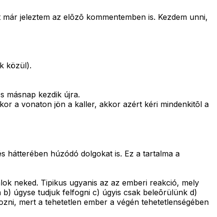
zt már jeleztem az elõzõ kommentemben is. Kezdem unni,
k közül).
És másnap kezdik újra.
or a vonaton jön a kaller, akkor azért kéri mindenkitõl a
s hátterében húzódó dolgokat is. Ez a tartalma a
álok neked. Tipikus ugyanis az az emberi reakció, mely
b) úgyse tudjuk felfogni c) úgyis csak beleõrülünk d)
lkozni, mert a tehetetlen ember a végén tehetetlenségében