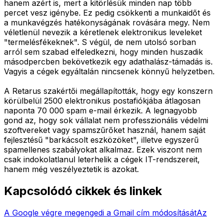
hanem azért is, mert a kitörlésük minden nap több
percet vesz igénybe. Ez pedig csökkenti a munkaidőt és
a munkavégzés hatékonyságának rovására megy. Nem
véletlenül nevezik a kéretlenek elektronikus leveleket
"termelésfékeknek". S végül, de nem utolsó sorban
arról sem szabad elfeledkezni, hogy minden huszadik
másodpercben bekövetkezik egy adathalász-támadás is.
Vagyis a cégek egyáltalán nincsenek könnyű helyzetben.
A Retarus szakértői megállapították, hogy egy konszern
körülbelül 2500 elektronikus postafiókjába átlagosan
naponta 70 000 spam e-mail érkezik. A legnagyobb
gond az, hogy sok vállalat nem professzionális védelmi
szoftvereket vagy spamszűrőket használ, hanem saját
fejlesztésű "barkácsolt eszközöket", illetve egyszerű
spamellenes szabályokat alkalmaz. Ezek viszont nem
csak indokolatlanul leterhelik a cégek IT-rendszereit,
hanem még veszélyeztetik is azokat.
Kapcsolódó cikkek és linkek
A Google végre megengedi a Gmail cím módosítását
Az