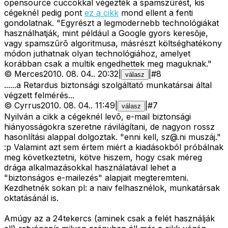
opensource cuccokkal végezték a spamszûrést, kis
cégeknél pedig pont
ez a cikk
mond ellent a fenti
gondolatnak.
"Egyrészt a legmodernebb technológiákat
használhatják, mint például a Google gyors keresõje,
vagy spamszûrõ algoritmusa, másrészt költséghatékony
módon juthatnak olyan technológiához, amelyet
korábban csak a multik engedhettek meg maguknak."
©
Merces
2010. 08. 04.
.
20:32
|
|
#
8
válasz
......a Retardus biztonsági szolgáltató munkatársai által
végzett felmérés...
©
Cyrrus
2010. 08. 04.
.
11:49
|
|
#
7
válasz
Nyilván a cikk a cégeknél levõ, e-mail biztonsági
hiányosságokra szeretne rávilágítani, de nagyon rossz
hasonlítási alappal dolgoztak. "enni kell,
sz@.ni
muszáj."
:p Valamint azt sem értem miért a kiadásokból próbálnak
meg következtetni, kötve hiszem, hogy csak méreg
drága alkalmazásokkal használatával lehet a
"biztonságos e-mailezés" alapjait megteremteni.
Kezdhetnék sokan pl: a naiv felhasznélok, munkatársak
oktatásánál is.
Amúgy az a 24tekercs (aminek csak a felét használják