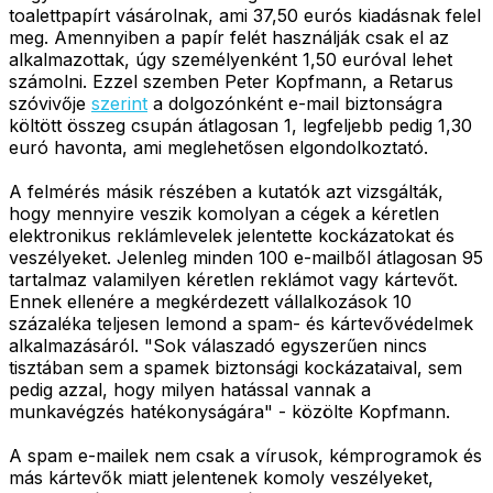
toalettpapírt vásárolnak, ami 37,50 eurós kiadásnak felel
meg. Amennyiben a papír felét használják csak el az
alkalmazottak, úgy személyenként 1,50 euróval lehet
számolni. Ezzel szemben Peter Kopfmann, a Retarus
szóvivője
szerint
a dolgozónként e-mail biztonságra
költött összeg csupán átlagosan 1, legfeljebb pedig 1,30
euró havonta, ami meglehetősen elgondolkoztató.
A felmérés másik részében a kutatók azt vizsgálták,
hogy mennyire veszik komolyan a cégek a kéretlen
elektronikus reklámlevelek jelentette kockázatokat és
veszélyeket. Jelenleg minden 100 e-mailből átlagosan 95
tartalmaz valamilyen kéretlen reklámot vagy kártevőt.
Ennek ellenére a megkérdezett vállalkozások 10
százaléka teljesen lemond a spam- és kártevővédelmek
alkalmazásáról. "Sok válaszadó egyszerűen nincs
tisztában sem a spamek biztonsági kockázataival, sem
pedig azzal, hogy milyen hatással vannak a
munkavégzés hatékonyságára" - közölte Kopfmann.
A spam e-mailek nem csak a vírusok, kémprogramok és
más kártevők miatt jelentenek komoly veszélyeket,