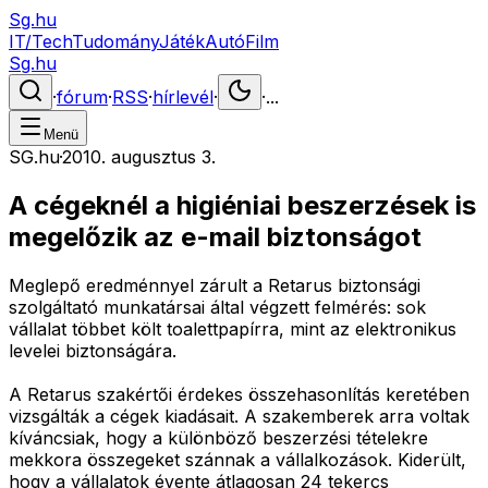
Sg.hu
IT/Tech
Tudomány
Játék
Autó
Film
Sg.hu
·
fórum
·
RSS
·
hírlevél
·
·
...
Menü
SG.hu
·
2010. augusztus 3.
A cégeknél a higiéniai beszerzések is
megelőzik az e-mail biztonságot
Meglepő eredménnyel zárult a Retarus biztonsági
szolgáltató munkatársai által végzett felmérés: sok
vállalat többet költ toalettpapírra, mint az elektronikus
levelei biztonságára.
A Retarus szakértői érdekes összehasonlítás keretében
vizsgálták a cégek kiadásait. A szakemberek arra voltak
kíváncsiak, hogy a különböző beszerzési tételekre
mekkora összegeket szánnak a vállalkozások. Kiderült,
hogy a vállalatok évente átlagosan 24 tekercs