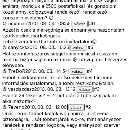
el!) retyópapír milyen arányban áll már a cikk végén
említett, mondjuk a 2500 postafiokkal (és gondolom
közel annyi dolgozoval rendelkezõ) rendelkezõ
konszern esetében? 😄
©
nextman
2010. 08. 04.
.
09:55
|
|
#
6
válasz
Azzal is csak a méregdrága és éppannyira haszontalan
szoftvereket marketingelik.
Tehát szerintem 0 az információtartalom😊
©
sanyicks
2010. 08. 03.
.
16:25
|
|
#
5
válasz
Hát szerintem szaros seggel kimenni kicsit rosszabb
mint ha biztonságtalan az email 😄 uh vcpapír beszerzés
elõnyben.
©
TreDoR
2010. 08. 03.
.
14:54
|
|
#
4
válasz
Ebbõl a cikkbõl max. az utolsó bekezdés bír némi
információs tartalommal, a többi rész komolytalan.
©
vasziszdasz
2010. 08. 03.
.
13:12
|
|
#
3
válasz
Évente 24 tekercs? És 2 hét után a fûbe szarnak az
alkalmazottak?
©
7evenb
2010. 08. 03.
.
12:00
|
|
#
2
válasz
Óriási, én is többet költök wc papirra, mint e-mail
biztonságra..., sõt többet járok wc-re, mint ahányszor
ránézek a rendszer logokra, vagy ahányszor szerver