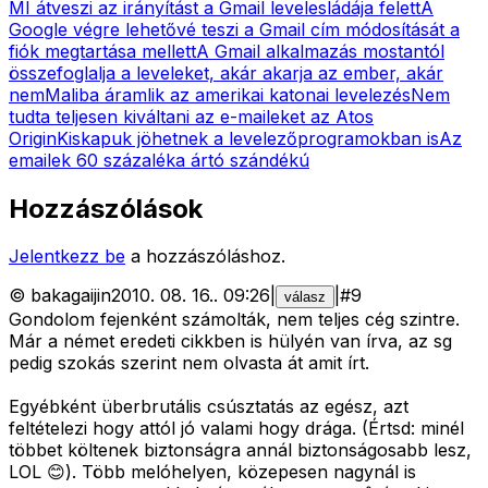
MI átveszi az irányítást a Gmail levelesládája felett
A
Google végre lehetővé teszi a Gmail cím módosítását a
fiók megtartása mellett
A Gmail alkalmazás mostantól
összefoglalja a leveleket, akár akarja az ember, akár
nem
Maliba áramlik az amerikai katonai levelezés
Nem
tudta teljesen kiváltani az e-maileket az Atos
Origin
Kiskapuk jöhetnek a levelezőprogramokban is
Az
emailek 60 százaléka ártó szándékú
Hozzászólások
Jelentkezz be
a hozzászóláshoz.
©
bakagaijin
2010. 08. 16.
.
09:26
|
|
#
9
válasz
Gondolom fejenként számolták, nem teljes cég szintre.
Már a német eredeti cikkben is hülyén van írva, az sg
pedig szokás szerint nem olvasta át amit írt.
Egyébként überbrutális csúsztatás az egész, azt
feltételezi hogy attól jó valami hogy drága. (Értsd: minél
többet költenek biztonságra annál biztonságosabb lesz,
LOL 😊). Több melóhelyen, közepesen nagynál is