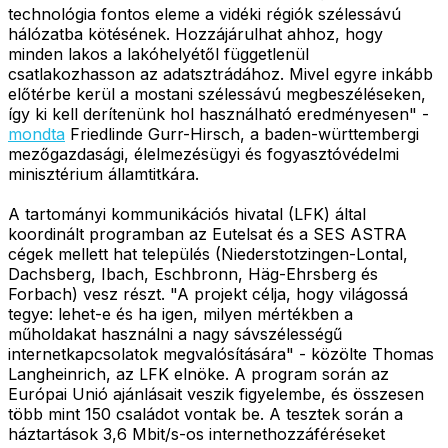
technológia fontos eleme a vidéki régiók szélessávú
hálózatba kötésének. Hozzájárulhat ahhoz, hogy
minden lakos a lakóhelyétől függetlenül
csatlakozhasson az adatsztrádához. Mivel egyre inkább
előtérbe kerül a mostani szélessávú megbeszéléseken,
így ki kell derítenünk hol használható eredményesen" -
mondta
Friedlinde Gurr-Hirsch, a baden-württembergi
mezőgazdasági, élelmezésügyi és fogyasztóvédelmi
minisztérium államtitkára.
A tartományi kommunikációs hivatal (LFK) által
koordinált programban az Eutelsat és a SES ASTRA
cégek mellett hat település (Niederstotzingen-Lontal,
Dachsberg, Ibach, Eschbronn, Häg-Ehrsberg és
Forbach) vesz részt. "A projekt célja, hogy világossá
tegye: lehet-e és ha igen, milyen mértékben a
műholdakat használni a nagy sávszélességű
internetkapcsolatok megvalósítására" - közölte Thomas
Langheinrich, az LFK elnöke. A program során az
Európai Unió ajánlásait veszik figyelembe, és összesen
több mint 150 családot vontak be. A tesztek során a
háztartások 3,6 Mbit/s-os internethozzáféréseket