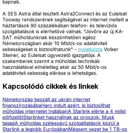
kapnak.
A SES Astra által tesztelt Astra2Connect és az Eutelsat
Tooway rendszerének segítségével az internet mellett a
háztartások 90 százalékában telefon- és televíziós
szolgáltatások is elérhetővé válnak. "Jövőre az új KA-
SAT műholdunknak köszönhetően egész
Németországban akár 10 Mbit/s-os adatátviteli
sebességeket is biztosíthatunk" -
nyilatkozta
Volker
Steiner, az Eutelsat ügyvezető igazgatója. A
szakemberek szerint a műholdas technikák
használatával elméletileg akár az 50 Mbit/s-os
adatátviteli sebesség elérése is lehetséges.
Kapcsolódó cikkek és linkek
Németország beszáll az ukrán internet
finanszírozásába
Harc indult azért, ki biztosíthat
műholdas internetet Indiában
A Starlink elérte a 4 millió
előfizetőt
Starlinket használnak az oroszok, Musk
tagad
A műholdas szélessávú szolgáltatások közül a
Starlink a legjobb Európában
Mégsem vezet be 1 TB-os