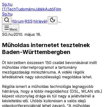
Sg.hu
IT/Tech
Tudomány
Játék
Autó
Film
Sg.hu
·
fórum
·
RSS
·
hírlevél
·
·
...
Menü
SG.hu
·
2010. május 18.
Műholdas internetet tesztelnek
Baden-Württembergben
Öt körzetben összesen 150 család bevonásával indít
műholdas internetprogramot a tartomány
mezőgazdasági minisztériuma. A vidéki régiók
lefedésének nagy sávszélességű megoldása lehet.
Régóta ismert a műholdas technológia legnagyobb
hátránya, hogy a többi megoldáshoz (DSL, WLAN stb.)
képest viszonylag drága és túl nagy a jelátvitelnél a
késleltetési idő. Utóbbi különösen a valós idejű
videokonferenciáknál lehet zavaró. "A műholdas