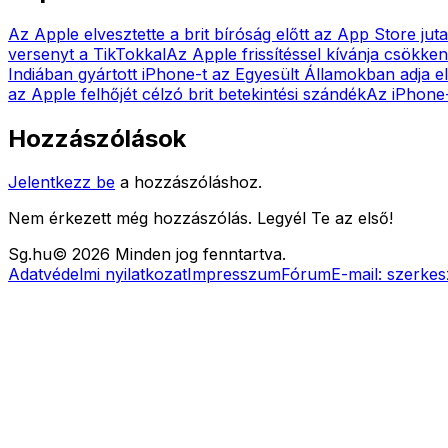
Az Apple elvesztette a brit bíróság előtt az App Store jut
versenyt a TikTokkal
Az Apple frissítéssel kívánja csökken
Indiában gyártott iPhone-t az Egyesült Államokban adja e
az Apple felhőjét célzó brit betekintési szándék
Az iPhone
Hozzászólások
Jelentkezz be
a hozzászóláshoz.
Nem érkezett még hozzászólás. Legyél Te az első!
Sg
.hu
©
2026
Minden jog fenntartva.
Adatvédelmi nyilatkozat
Impresszum
Fórum
E-mail:
szerkes