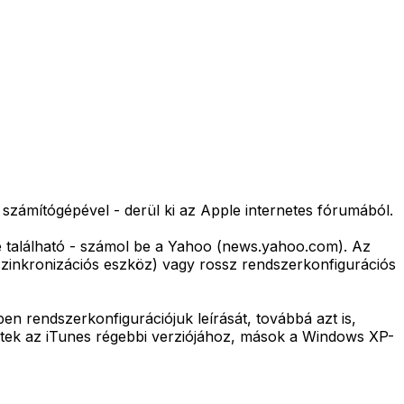
 számítógépével - derül ki az Apple internetes fórumából.
te található - számol be a Yahoo (news.yahoo.com). Az
 szinkronizációs eszköz) vagy rossz rendszerkonfigurációs
n rendszerkonfigurációjuk leírását, továbbá azt is,
atértek az iTunes régebbi verziójához, mások a Windows XP-