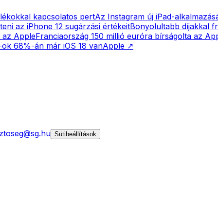
alékokkal kapcsolatos pert
Az Instagram új iPad-alkalmazás
teni az iPhone 12 sugárzási értékeit
Bonyolultabb díjakkal fr
l az Apple
Franciaország 150 millió euróra bírságolta az App
-ok 68%-án már iOS 18 van
Apple
↗
ztoseg@sg.hu
Sütibeállítások