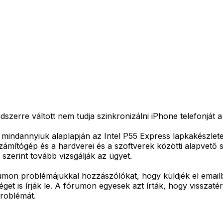
zerre váltott nem tudja szinkronizálni iPhone telefonját a
gy mindannyiuk alaplapján az Intel P55 Express lapkakészle
számítógép és a hardverei és a szoftverek közötti alapvető
 szerint tovább vizsgálják az ügyet.
mon problémájukkal hozzászólókat, hogy küldjék el emailbe
séget is írják le. A fórumon egyesek azt írták, hogy vissz
problémát.