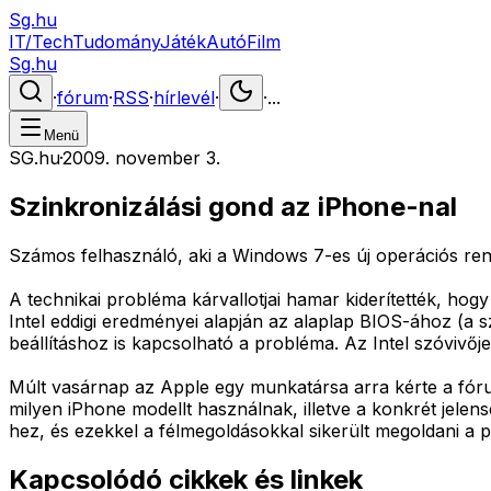
Sg.hu
IT/Tech
Tudomány
Játék
Autó
Film
Sg.hu
·
fórum
·
RSS
·
hírlevél
·
·
...
Menü
SG.hu
·
2009. november 3.
Szinkronizálási gond az iPhone-nal
Számos felhasználó, aki a Windows 7-es új operációs rends
A technikai probléma kárvallotjai hamar kiderítették, ho
Intel eddigi eredményei alapján az alaplap BIOS-ához (a 
beállításhoz is kapcsolható a probléma. Az Intel szóvivője
Múlt vasárnap az Apple egy munkatársa arra kérte a fóru
milyen iPhone modellt használnak, illetve a konkrét jelen
hez, és ezekkel a félmegoldásokkal sikerült megoldani a 
Kapcsolódó cikkek és linkek