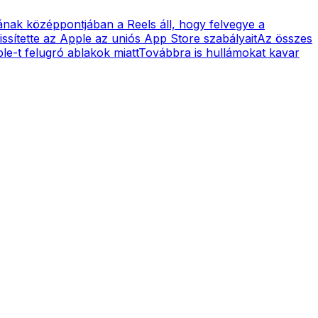
ának középpontjában a Reels áll, hogy felvegye a
issítette az Apple az uniós App Store szabályait
Az összes
le-t felugró ablakok miatt
Továbbra is hullámokat kavar