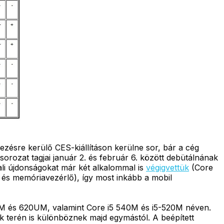
ezésre kerülő CES-kiállításon kerülne sor, bár a cég
sorozat tagjai január 2. és február 6. között debütálnának
li újdonságokat már két alkalommal is
végigvettük
(Core
ő és memóriavezérlő), így most inkább a mobil
M és 620UM, valamint Core i5 540M és i5-520M néven.
ák terén is különböznek majd egymástól. A beépített