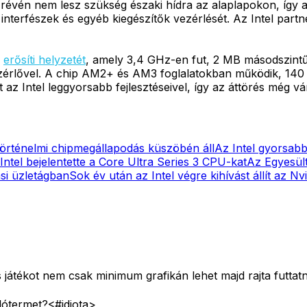
z révén nem lesz szükség északi hídra az alaplapokon, így
interfészek és egyéb kiegészítők vezérlését. Az Intel partn
l
erősíti helyzetét
, amely 3,4 GHz-en fut, 2 MB másodszint
ezérlővel. A chip AM2+ és AM3 foglalatokban működik, 140
az Intel leggyorsabb fejlesztéseivel, így az áttörés még v
történelmi chipmegállapodás küszöbén áll
Az Intel gyorsabb 
Intel bejelentette a Core Ultra Series 3 CPU-kat
Az Egyesült
ási üzletágban
Sok év után az Intel végre kihívást állít az N
játékot nem csak minimum grafikán lehet majd rajta futtat
alótermet?<#idiota>