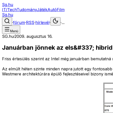
Sg.hu
IT/Tech
Tudomány
Játék
Autó
Film
Sg.hu
·
fórum
·
RSS
·
hírlevél
·
·
...
Menü
SG.hu
·
2009. augusztus 16.
Januárban jönnek az els&#337; hibrid
Friss értesülés szerint az Intel még januárban bemutatná m
Az elmúlt héten szinte minden napra jutott egy fontosabb 
Westmere architektúrára épülő fejlesztéseivel bizony ism