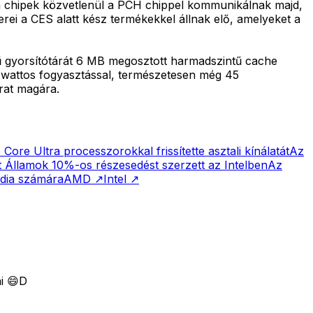
 a chipek közvetlenül a PCH chippel kommunikálnak majd,
erei a CES alatt kész termékekkel állnak elő, amelyeket a
ű gyorsítótárát 6 MB megosztott harmadszintű cache
 wattos fogyasztással, természetesen még 45
árat magára.
Core Ultra processzorokkal frissítette asztali kínálatát
Az
 Államok 10%-os részesedést szerzett az Intelben
Az
vidia számára
AMD
↗
Intel
↗
ni 😄D