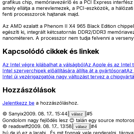
grafikus chip, memóriavezérlő és a PCI Express interfés
amely ellátja a merevlemezek, a PCI-eszközök, a hálózati 
fenti processzorok hajtanak majd.
Az AMD ezalatt a Phenom II X4 965 Black Edition chippe
egészíti ki, integrált kétcsatornás DDR2/DDR3 memóriav
nanométeren. A processzor nem tudja felvenni a versenyt 
Kapcsolódó cikkek és linkek
Az Intel végre kilábalhat a válságból
Az Apple és az Intel 
Intel szerverchipek előállítására állítja át a gyártósorait
Az 
Intel új vezérigazgatója nagy változást tervez a chipgyárt
Hozzászólások
Jelentkezz be
a hozzászóláshoz.
©
Sanyix
2009. 08. 17.
.
15:44
|
|
#
5
válasz
Gondolom nagy fejlõdés lesz 😊 talán egy source motoros 
©
readswift
2009. 08. 17.
.
13:58
|
|
#
4
válasz
hú de jó ez a larabi . És mit fognak vele renderelni, tárgy