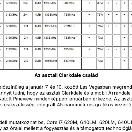
Az asztali Clarkdale család
lószínűleg a január 7. és 10. között Las Vegasban megrend
nyit tudni, hogy az asztali Clarkdale és a mobil Arrandale 
ivatott Pineview mindenképpen januárban érkezne. Az aszta
es csíkszélesség, integrált 45 nanométeres grafikus vezérl
odell mutatkozhat be, Core i7 620M, 640LM, 620LM, 640U
 az órajel mellett a fogyasztás és a támogatott technológi