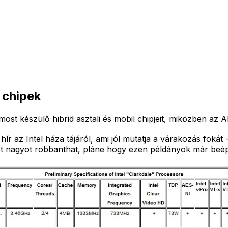
 chipek
ost készülő hibrid asztali és mobil chipjeit, miközben az AMD
hír az Intel háza tájáról, ami jól mutatja a várakozás fok
ét nagyot robbanthat, pláne hogy ezen példányok már beépí