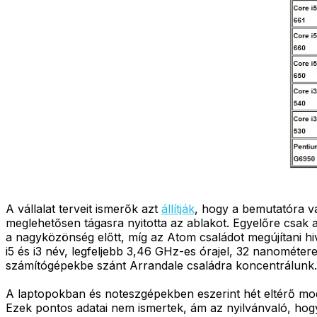
A vállalat terveit ismerők azt
állítják
, hogy a bemutatóra va
meglehetősen tágasra nyitotta az ablakot. Egyelőre csak an
a nagyközönség előtt, míg az Atom családot megújítani h
i5 és i3 név, legfeljebb 3,46 GHz-es órajel, 32 nanométer
számítógépekbe szánt Arrandale családra koncentrálunk.
A laptopokban és noteszgépekben eszerint hét eltérő m
Ezek pontos adatai nem ismertek, ám az nyilvánvaló, hogy