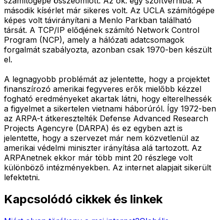
számítógépe összeomlott. Az ok: egy szoftverhiba. A
második kísérlet már sikeres volt. Az UCLA számítógépe
képes volt távirányítani a Menlo Parkban található
társát. A TCP/IP elődjének számító Network Control
Program (NCP), amely a hálózati adatcsomagok
forgalmát szabályozta, azonban csak 1970-ben készült
el.
A legnagyobb problémát az jelentette, hogy a projektet
finanszírozó amerikai fegyveres erők mielőbb kézzel
fogható eredményeket akartak látni, hogy elterelhessék
a figyelmet a sikertelen vietnami háborúról. Így 1972-ben
az ARPA-t átkeresztelték Defense Advanced Research
Projects Agencyre (DARPA) és ez egyben azt is
jelentette, hogy a szervezet már nem közvetlenül az
amerikai védelmi miniszter irányítása alá tartozott. Az
ARPAnetnek ekkor már több mint 20 részlege volt
különböző intézményekben. Az internet alapjait sikerült
lefektetni.
Kapcsolódó cikkek és linkek