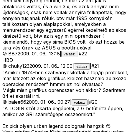
nem kell nagyra gondolni, de már az amigak is
ablakosak voltak, és a win 3.x, és ezek annyira nem
újdonságok, csak nem voltak annyira felkapottak, hogy
ennyien tudjanak róluk. btw már 1995 környékén
találkoztam olyan alaplapokkal, amelyekben a
menürendszer egy egyszerû egérrel kezelhetõ ablakos
kinézetû volt, btw az is egy mini oprendszer (
kiemelendõ, hogy egy sima BIOS volt, kb ezt hozza be
újra <és újra>
az ASUS
a bootlinuxával.
©
BB7
2009. 01. 06.
.
13:18
|
|
#
22
válasz
HBD
©
chuky123
2009. 01. 06.
.
12:00
|
|
#
21
válasz
"Amikor 1974-ben szabvanyositottak a tcp/ip protokollt,
mar letezett az elso grafikus kijelzot hasznalo ablakozo
operacios rendszer" hmmm ez hol olvastad?
Mégis mien grafikus oprendszer volt akkor? Szerintem
84 et akartál irni.
©
balee66
2009. 01. 06.
.
00:27
|
|
#
20
válasz
"A LOGIN szót akarta begépelni, a G betût írta éppen,
amikor az SRI számítógépe összeomlott."
Ez picit olyan urban legend dolognak hangzik 😊