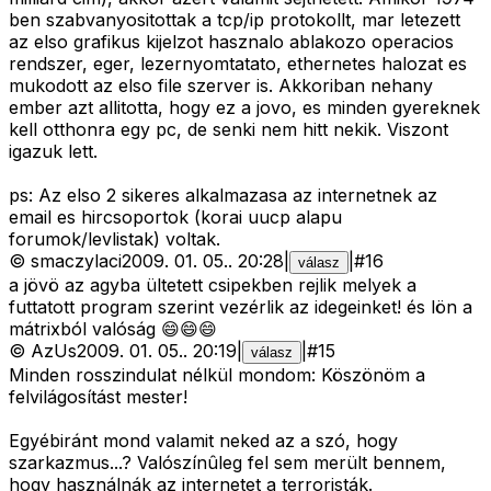
ben szabvanyositottak a tcp/ip protokollt, mar letezett
az elso grafikus kijelzot hasznalo ablakozo operacios
rendszer, eger, lezernyomtatato, ethernetes halozat es
mukodott az elso file szerver is. Akkoriban nehany
ember azt allitotta, hogy ez a jovo, es minden gyereknek
kell otthonra egy pc, de senki nem hitt nekik. Viszont
igazuk lett.
ps: Az elso 2 sikeres alkalmazasa az internetnek az
email es hircsoportok (korai uucp alapu
forumok/levlistak) voltak.
©
smaczylaci
2009. 01. 05.
.
20:28
|
|
#
16
válasz
a jövö az agyba ültetett csipekben rejlik melyek a
futtatott program szerint vezérlik az idegeinket! és lön a
mátrixból valóság 😄😄😄
©
AzUs
2009. 01. 05.
.
20:19
|
|
#
15
válasz
Minden rosszindulat nélkül mondom: Köszönöm a
felvilágosítást mester!
Egyébiránt mond valamit neked az a szó, hogy
szarkazmus...? Valószínûleg fel sem merült bennem,
hogy használnák az internetet a terroristák.