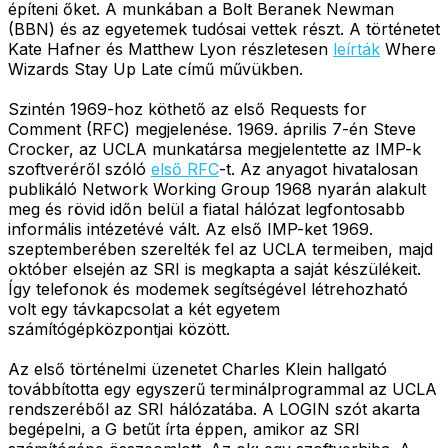
építeni őket. A munkában a Bolt Beranek Newman
(BBN) és az egyetemek tudósai vettek részt. A történetet
Kate Hafner és Matthew Lyon részletesen
leírták
Where
Wizards Stay Up Late című művükben.
Szintén 1969-hoz köthető az első Requests for
Comment (RFC) megjelenése. 1969. április 7-én Steve
Crocker, az UCLA munkatársa megjelentette az IMP-k
szoftveréről szóló
első RFC
-t. Az anyagot hivatalosan
publikáló Network Working Group 1968 nyarán alakult
meg és rövid időn belül a fiatal hálózat legfontosabb
informális intézetévé vált. Az első IMP-ket 1969.
szeptemberében szerelték fel az UCLA termeiben, majd
október elsején az SRI is megkapta a saját készülékeit.
Így telefonok és modemek segítségével létrehozható
volt egy távkapcsolat a két egyetem
számítógépközpontjai között.
Az első történelmi üzenetet Charles Klein hallgató
továbbította egy egyszerű terminálprogrammal az UCLA
rendszeréből az SRI hálózatába. A LOGIN szót akarta
begépelni, a G betűt írta éppen, amikor az SRI