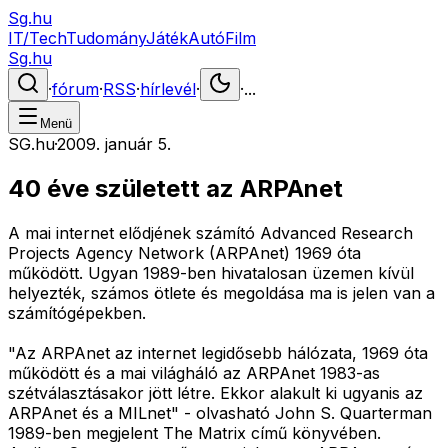
Sg.hu
IT/Tech
Tudomány
Játék
Autó
Film
Sg.hu
·
fórum
·
RSS
·
hírlevél
·
·
...
Menü
SG.hu
·
2009. január 5.
40 éve született az ARPAnet
A mai internet elődjének számító Advanced Research
Projects Agency Network (ARPAnet) 1969 óta
működött. Ugyan 1989-ben hivatalosan üzemen kívül
helyezték, számos ötlete és megoldása ma is jelen van a
számítógépekben.
"Az ARPAnet az internet legidősebb hálózata, 1969 óta
működött és a mai világháló az ARPAnet 1983-as
szétválasztásakor jött létre. Ekkor alakult ki ugyanis az
ARPAnet és a MILnet" - olvasható John S. Quarterman
1989-ben megjelent The Matrix című könyvében.