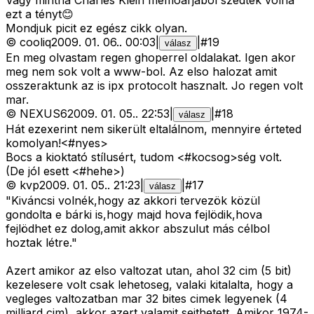
Vagy mintha Charles Klein memoárjából szedték volna
ezt a tényt😊
Mondjuk picit ez egész cikk olyan.
©
cooliq
2009. 01. 06.
.
00:03
|
|
#
19
válasz
En meg olvastam regen ghoperrel oldalakat. Igen akor
meg nem sok volt a www-bol. Az elso halozat amit
osszeraktunk az is ipx protocolt hasznalt. Jo regen volt
mar.
©
NEXUS6
2009. 01. 05.
.
22:53
|
|
#
18
válasz
Hát ezexerint nem sikerült eltalálnom, mennyire érteted
komolyan!<#nyes>
Bocs a kioktató stílusért, tudom <#kocsog>
ség volt.
(De jól esett <#hehe>
)
©
kvp
2009. 01. 05.
.
21:23
|
|
#
17
válasz
"Kiváncsi volnék,hogy az akkori tervezök közül
gondolta e bárki is,hogy majd hova fejlödik,hova
fejlödhet ez dolog,amit akkor abszulut más célbol
hoztak létre."
Azert amikor az elso valtozat utan, ahol 32 cim (5 bit)
kezelesere volt csak lehetoseg, valaki kitalalta, hogy a
vegleges valtozatban mar 32 bites cimek legyenek (4
milliard cim), akkor azert valamit sejthetett. Amikor 1974-