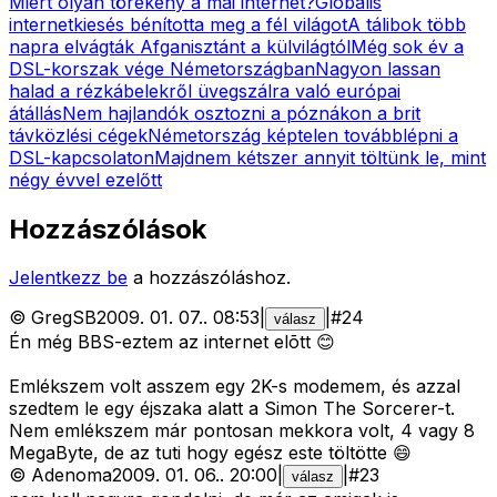
Miért olyan törékeny a mai internet?
Globális
internetkiesés bénította meg a fél világot
A tálibok több
napra elvágták Afganisztánt a külvilágtól
Még sok év a
DSL-korszak vége Németországban
Nagyon lassan
halad a rézkábelekről üvegszálra való európai
átállás
Nem hajlandók osztozni a póznákon a brit
távközlési cégek
Németország képtelen továbblépni a
DSL-kapcsolaton
Majdnem kétszer annyit töltünk le, mint
négy évvel ezelőtt
Hozzászólások
Jelentkezz be
a hozzászóláshoz.
©
GregSB
2009. 01. 07.
.
08:53
|
|
#
24
válasz
Én még BBS-eztem az internet elõtt 😊
Emlékszem volt asszem egy 2K-s modemem, és azzal
szedtem le egy éjszaka alatt a Simon The Sorcerer-t.
Nem emlékszem már pontosan mekkora volt, 4 vagy 8
MegaByte, de az tuti hogy egész este töltötte 😄
©
Adenoma
2009. 01. 06.
.
20:00
|
|
#
23
válasz