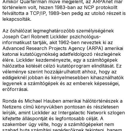
Amikor Quarterman műve megjelent, az ARPAnet már
történelem volt, hiszen 1983-ban az NCP protokollt
felváltotta a TCP/IP, 1989-ben pedig az utolsó részeit is
lekapcsolták.
Az őshálózat legmeghatározóbb személyiségének
Joseph Carl Robnett Licklider pszichológus-
informatikust tartják, akit 1962-ben neveztek ki az
Advanced Research Projects Agency (ARPA) amerikai
katonai kutatóügynökség adatfeldolgozó részlegének
élére. Licklider kezdeményezte, egy a számítógépek
hálózatba kötését célzó kutatóprogram elindítását. Ez
véleménye szerint hozzájárulhatott ahhoz, hogy az
eddigieknél jobban és kényelmesebben kihasználhatók
legyenek a számítógépek és az emberek képességei,
erőforrásai.
Ronda és Michael Hauben amerikai hálótörténészek a
Netizens című könyvükben pontosan és részletesen
leírják, amint Licklider az Intergalactic Network szlogen
kifejtette álláspontját és legfontosabb célját. A
szakember úgy vélte, hogy a számítógépeket nem
szabad buta számítási segéderőknek tekinteni, hanem