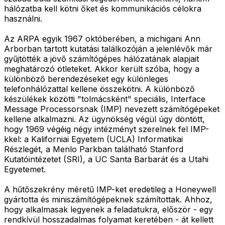
hálózatba kell kötni őket és kommunikációs célokra
használni.
Az ARPA egyik 1967 októberében, a michigani Ann
Arborban tartott kutatási találkozóján a jelenlévők már
gyűjtötték a jövő számítógépes hálózatának alapjait
meghatározó ötleteket. Akkor került szóba, hogy a
különböző berendezéseket egy különleges
telefonhálózattal kellene összekötni. A különböző
készülékek közötti "tolmácsként" speciális, Interface
Message Processorsnak (IMP) nevezett számítógépeket
kellene alkalmazni. Az ügynökség végül úgy döntött,
hogy 1969 végéig négy intézményt szerelnek fel IMP-
kkel: a Kaliforniai Egyetem (UCLA) Informatikai
Részlegét, a Menlo Parkban található Stanford
Kutatóintézetet (SRI), a UC Santa Barbarát és a Utahi
Egyetemet.
A hűtőszekrény méretű IMP-ket eredetileg a Honeywell
gyártotta és miniszámítógépeknek számítottak. Ahhoz,
hogy alkalmasak legyenek a feladatukra, először - egy
rendkívül hosszadalmas folyamat keretében - át kellett