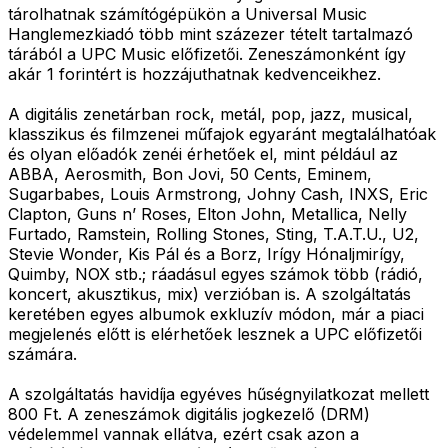
tárolhatnak számítógépükön a Universal Music
Hanglemezkiadó több mint százezer tételt tartalmazó
tárából a UPC Music előfizetői. Zeneszámonként így
akár 1 forintért is hozzájuthatnak kedvenceikhez.
A digitális zenetárban rock, metál, pop, jazz, musical,
klasszikus és filmzenei műfajok egyaránt megtalálhatóak
és olyan előadók zenéi érhetőek el, mint például az
ABBA, Aerosmith, Bon Jovi, 50 Cents, Eminem,
Sugarbabes, Louis Armstrong, Johny Cash, INXS, Eric
Clapton, Guns n’ Roses, Elton John, Metallica, Nelly
Furtado, Ramstein, Rolling Stones, Sting, T.A.T.U., U2,
Stevie Wonder, Kis Pál és a Borz, Irígy Hónaljmirígy,
Quimby, NOX stb.; ráadásul egyes számok több (rádió,
koncert, akusztikus, mix) verzióban is. A szolgáltatás
keretében egyes albumok exkluzív módon, már a piaci
megjelenés előtt is elérhetőek lesznek a UPC előfizetői
számára.
A szolgáltatás havidíja egyéves hűségnyilatkozat mellett
800 Ft. A zeneszámok digitális jogkezelő (DRM)
védelemmel vannak ellátva, ezért csak azon a