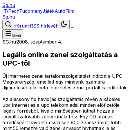
Sg.hu
IT/Tech
Tudomány
Játék
Autó
Film
Sg.hu
·
fórum
·
RSS
·
hírlevél
·
·
...
Menü
SG.hu
·
2008. szeptember 4.
Legális online zenei szolgáltatás a
UPC-től
Új internetes zenei tartalomszolgáltatást indított a UPC
Magyarország, emellett egy mindenki számára
díjmentesen elérhető internetes zenei portált is indítottak.
Az alacsony fix havidíjas szolgáltatás révén a kábeles
upc internet és a upc telekom adsl minden előfizetője
legális forrásból, kiváló minőségben juthat hozzá a
legváltozatosabb zenei kínálathoz. Egy CD árának
töredékéért havonta összesen 800 zeneszámot, több
mint 50 lemezre való zenei anyagot hívhatnak le és