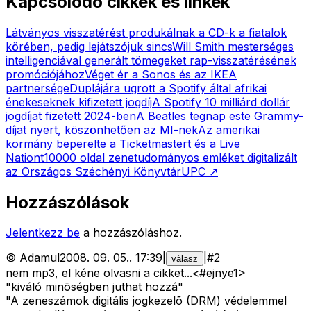
Kapcsolódó cikkek és linkek
Látványos visszatérést produkálnak a CD-k a fiatalok
körében, pedig lejátszójuk sincs
Will Smith mesterséges
intelligenciával generált tömegeket rap-visszatérésének
promóciójához
Véget ér a Sonos és az IKEA
partnersége
Duplájára ugrott a Spotify által afrikai
énekeseknek kifizetett jogdíj
A Spotify 10 milliárd dollár
jogdíjat fizetett 2024-ben
A Beatles tegnap este Grammy-
díjat nyert, köszönhetően az MI-nek
Az amerikai
kormány beperelte a Ticketmastert és a Live
Nationt
10000 oldal zenetudományos emléket digitalizált
az Országos Széchényi Könyvtár
UPC
↗
Hozzászólások
Jelentkezz be
a hozzászóláshoz.
©
Adamul
2008. 09. 05.
.
17:39
|
|
#
2
válasz
nem mp3, el kéne olvasni a cikket...<#ejnye1>
"kiváló minõségben juthat hozzá"
"A zeneszámok digitális jogkezelõ (DRM) védelemmel