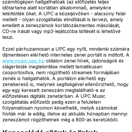
számítógépen hallgathatóak (az előfizetés teljes
időtartama alatt korlátlan alkalommal), amelyikre
letöltötték őket. A UPC a közeljövőben - alacsony felár
mellett - olyan szolgáltatás elindítását is tervezi, amely
emellett a zeneszámok korlátozásmentes másolását,
CD-re írását vagy mp3-lejátszóba töltését is lehetővé
teszi.
Ezzel párhuzamosan a UPC egy nyílt, mindenki számára
díjmentesen elérhető internetes zenei portált is indított. A
www.music.upc.hu
oldalon zenei hírek, újdonságok és
slágerlisták megtekintése mellett tematikusan
csoportosítva, nem rögzíthető streamek formájában
zenék is hallgathatók. A portálon elérhető egy
zenekereső is, melynek segítségével ellenőrizhető, hogy
egy-egy keresett zeneszám megtalálható-e az
előfizetéses digitális zenetárban. A UPC Music
szolgáltatás előfizetői pedig ezen a felületen
folyamatosan nyomon követhetik, melyik számokat
hívták már le eddig, illetve az aktuális hónapban mennyi
zeneszámot rögzíthetnek még a 800-as keretükből.