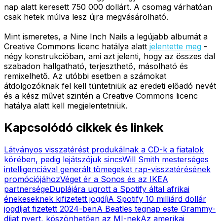
nap alatt keresett 750 000 dollárt. A csomag várhatóan
csak hetek múlva lesz újra megvásárolható.
Mint ismeretes, a Nine Inch Nails a legújabb albumát a
Creative Commons licenc hatálya alatt
jelentette meg
-
négy konstrukcióban, ami azt jelenti, hogy az összes dal
szabadon hallgatható, terjeszthető, másolható és
remixelhető. Az utóbbi esetben a számokat
átdolgozóknak fel kell tüntetniük az eredeti előadó nevét
és a kész művet szintén a Creative Commons licenc
hatálya alatt kell megjelentetniük.
Kapcsolódó cikkek és linkek
Látványos visszatérést produkálnak a CD-k a fiatalok
körében, pedig lejátszójuk sincs
Will Smith mesterséges
intelligenciával generált tömegeket rap-visszatérésének
promóciójához
Véget ér a Sonos és az IKEA
partnersége
Duplájára ugrott a Spotify által afrikai
énekeseknek kifizetett jogdíj
A Spotify 10 milliárd dollár
jogdíjat fizetett 2024-ben
A Beatles tegnap este Grammy-
díjat nyert, köszönhetően az MI-nek
Az amerikai