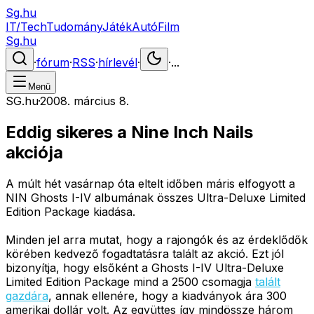
Sg.hu
IT/Tech
Tudomány
Játék
Autó
Film
Sg.hu
·
fórum
·
RSS
·
hírlevél
·
·
...
Menü
SG.hu
·
2008. március 8.
Eddig sikeres a Nine Inch Nails
akciója
A múlt hét vasárnap óta eltelt időben máris elfogyott a
NIN Ghosts I-IV albumának összes Ultra-Deluxe Limited
Edition Package kiadása.
Minden jel arra mutat, hogy a rajongók és az érdeklődők
körében kedvező fogadtatásra talált az akció. Ezt jól
bizonyítja, hogy elsőként a Ghosts I-IV Ultra-Deluxe
Limited Edition Package mind a 2500 csomagja
talált
gazdára
, annak ellenére, hogy a kiadványok ára 300
amerikai dollár volt. Az együttes így mindössze három