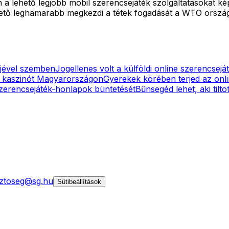
 lehető legjobb mobil szerencsejáték szolgáltatásokat képe
ő leghamarabb megkezdi a tétek fogadását a WTO országokb
őjével szemben
Jogellenes volt a külföldi online szerencseját
ne kaszinót Magyarországon
Gyerekek körében terjed az onl
 szerencsejáték-honlapok büntetését
Bűnsegéd lehet, aki tilto
ztoseg@sg.hu
Sütibeállítások