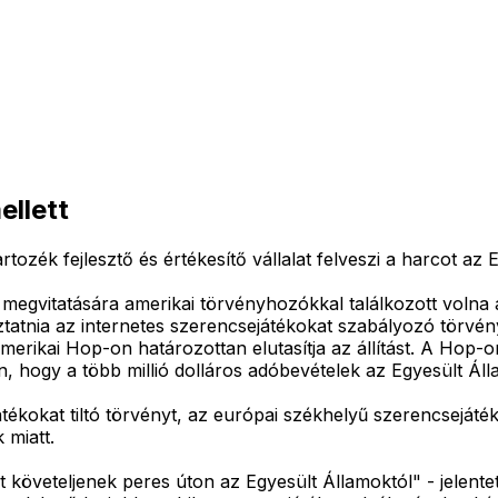
ellett
tozék fejlesztő és értékesítő vállalat felveszi a harcot az E
egvitatására amerikai törvényhozókkal találkozott volna a 
ztatnia az internetes szerencsejátékokat szabályozó törvé
merikai Hop-on határozottan elutasítja az állítást. A Hop-o
n, hogy a több millió dolláros adóbevételek az Egyesült 
ékokat tiltó törvényt, az európai székhelyű szerencsejáték t
 miatt.
árt követeljenek peres úton az Egyesült Államoktól" - jelen