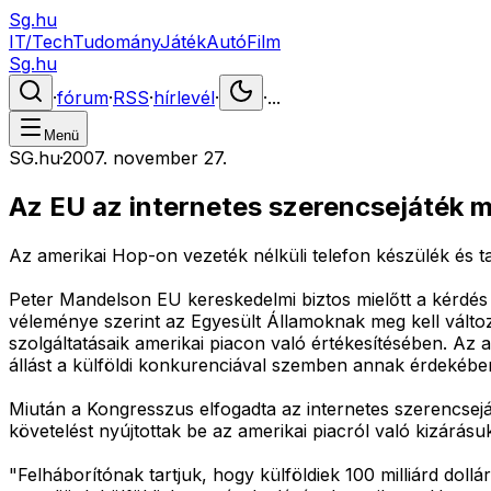
Sg.hu
IT/Tech
Tudomány
Játék
Autó
Film
Sg.hu
·
fórum
·
RSS
·
hírlevél
·
·
...
Menü
SG.hu
·
2007. november 27.
Az EU az internetes szerencsejáték m
Az amerikai Hop-on vezeték nélküli telefon készülék és tar
Peter Mandelson EU kereskedelmi biztos mielőtt a kérdés m
véleménye szerint az Egyesült Államoknak meg kell válto
szolgáltatásaik amerikai piacon való értékesítésében. Az a
állást a külföldi konkurenciával szemben annak érdekébe
Miután a Kongresszus elfogadta az internetes szerencseját
követelést nyújtottak be az amerikai piacról való kizárásuk
"Felháborítónak tartjuk, hogy külföldiek 100 milliárd doll