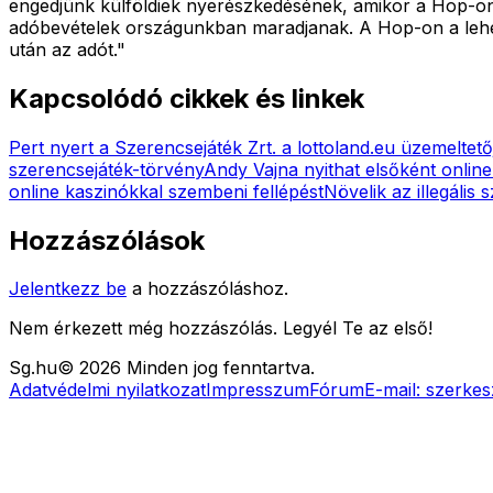
engedjünk külföldiek nyerészkedésének, amikor a Hop-on a
adóbevételek országunkban maradjanak. A Hop-on a lehet
után az adót."
Kapcsolódó cikkek és linkek
Pert nyert a Szerencsejáték Zrt. a lottoland.eu üzemeltet
szerencsejáték-törvény
Andy Vajna nyithat elsőként onli
online kaszinókkal szembeni fellépést
Növelik az illegális
Hozzászólások
Jelentkezz be
a hozzászóláshoz.
Nem érkezett még hozzászólás. Legyél Te az első!
Sg
.hu
©
2026
Minden jog fenntartva.
Adatvédelmi nyilatkozat
Impresszum
Fórum
E-mail:
szerkes