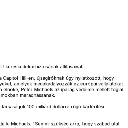
U kereskedelmi biztosának állításaival.
Capitol Hill-en, újságíróknak úgy nyilatkozott, hogy
nyeket, amelyek megakadályozzák az európai vállalatokat
n elnöke, Peter Michaels az iparág védelme mellett foglal
Államokban maradhassanak.
ársaságok 100 milliárd dollárra rúgó kártérítési
tette ki Michaels. "Semmi szükség arra, hogy szabad utat