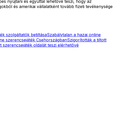
s nyújtani és egyúttal lehetővé teszi, hogy az
ól és amerikai vállalatként tovább fizeti tevékenysége
ék szolgáltatók betiltása
Szabálytalan a hazai online
ine szerencsejáték Csehországban
Szigorították a tiltott
tt szerencsejáték oldalát teszi elérhetővé