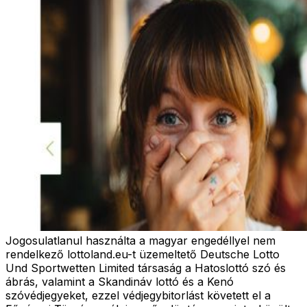
Jogosulatlanul használta a magyar engedéllyel nem
rendelkező lottoland.eu-t üzemeltető Deutsche Lotto
Und Sportwetten Limited társaság a Hatoslottó szó és
ábrás, valamint a Skandináv lottó és a Kenó
szóvédjegyeket, ezzel védjegybitorlást követett el a