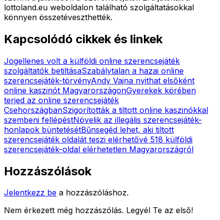
lottoland.eu weboldalon található szolgáltatásokkal
könnyen összetéveszthették.
Kapcsolódó cikkek és linkek
Jogellenes volt a külföldi online szerencsejáték
szolgáltatók betiltása
Szabálytalan a hazai online
szerencsejáték-törvény
Andy Vajna nyithat elsőként
online kaszinót Magyarországon
Gyerekek körében
terjed az online szerencsejáték
Csehországban
Szigorították a tiltott online kaszinókkal
szembeni fellépést
Növelik az illegális szerencsejáték-
honlapok büntetését
Bűnsegéd lehet, aki tiltott
szerencsejáték oldalát teszi elérhetővé
518 külföldi
szerencsejáték-oldal elérhetetlen Magyarországról
Hozzászólások
Jelentkezz be
a hozzászóláshoz.
Nem érkezett még hozzászólás. Legyél Te az első!