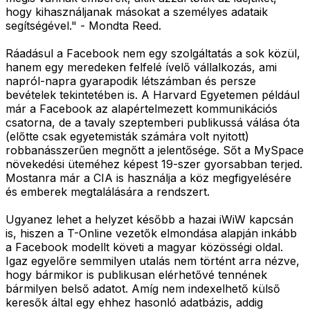
hogy kihasználjanak másokat a személyes adataik
segítségével." - Mondta Reed.
Ráadásul a Facebook nem egy szolgáltatás a sok közül,
hanem egy meredeken felfelé ívelő vállalkozás, ami
napról-napra gyarapodik létszámban és persze
bevételek tekintetében is. A Harvard Egyetemen például
már a Facebook az alapértelmezett kommunikációs
csatorna, de a tavaly szeptemberi publikussá válása óta
(előtte csak egyetemisták számára volt nyitott)
robbanásszerűen megnőtt a jelentősége. Sőt a MySpace
növekedési üteméhez képest 19-szer gyorsabban terjed.
Mostanra már a CIA is használja a köz megfigyelésére
és emberek megtalálására a rendszert.
Ugyanez lehet a helyzet később a hazai iWiW kapcsán
is, hiszen a T-Online vezetők elmondása alapján inkább
a Facebook modellt követi a magyar közösségi oldal.
Igaz egyelőre semmilyen utalás nem történt arra nézve,
hogy bármikor is publikusan elérhetővé tennének
bármilyen belső adatot. Amíg nem indexelhető külső
keresők által egy ehhez hasonló adatbázis, addig