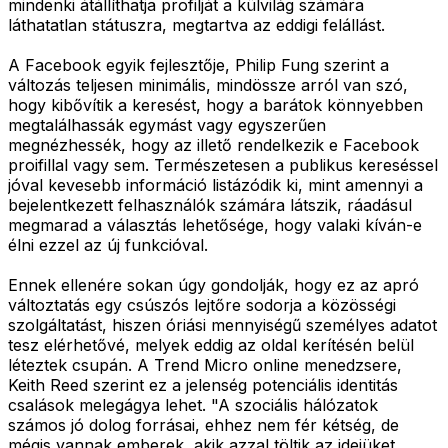
mindenki átállíthatja profilját a külvilág számára
láthatatlan státuszra, megtartva az eddigi felállást.
A Facebook egyik fejlesztője, Philip Fung szerint a
változás teljesen minimális, mindössze arról van szó,
hogy kibővítik a keresést, hogy a barátok könnyebben
megtalálhassák egymást vagy egyszerűen
megnézhessék, hogy az illető rendelkezik e Facebook
proifillal vagy sem. Természetesen a publikus kereséssel
jóval kevesebb információ listázódik ki, mint amennyi a
bejelentkezett felhasználók számára látszik, ráadásul
megmarad a választás lehetősége, hogy valaki kíván-e
élni ezzel az új funkcióval.
Ennek ellenére sokan úgy gondolják, hogy ez az apró
változtatás egy csúszós lejtőre sodorja a közösségi
szolgáltatást, hiszen óriási mennyiségű személyes adatot
tesz elérhetővé, melyek eddig az oldal kerítésén belül
léteztek csupán. A Trend Micro online menedzsere,
Keith Reed szerint ez a jelenség potenciális identitás
csalások melegágya lehet. "A szociális hálózatok
számos jó dolog forrásai, ehhez nem fér kétség, de
mégis vannak emberek, akik azzal töltik az idejüket,