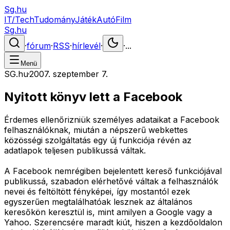
Sg.hu
IT/Tech
Tudomány
Játék
Autó
Film
Sg.hu
·
fórum
·
RSS
·
hírlevél
·
·
...
Menü
SG.hu
·
2007. szeptember 7.
Nyitott könyv lett a Facebook
Érdemes ellenőrizniük személyes adataikat a Facebook
felhasználóknak, miután a népszerű webkettes
közösségi szolgáltatás egy új funkciója révén az
adatlapok teljesen publikussá váltak.
A Facebook nemrégiben bejelentett kereső funkciójával
publikussá, szabadon elérhetővé váltak a felhasználók
nevei és feltöltött fényképei, így mostantól ezek
egyszerűen megtalálhatóak lesznek az általános
keresőkön keresztül is, mint amilyen a Google vagy a
Yahoo. Szerencsére maradt kiút, hiszen a kezdőoldalon