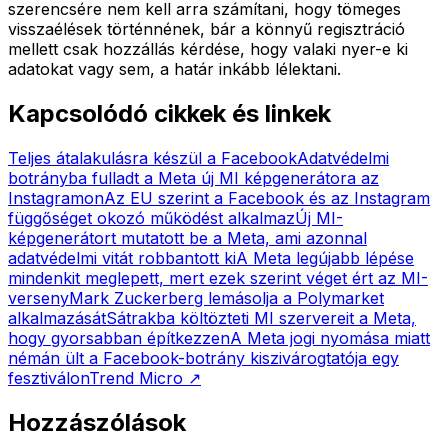
szerencsére nem kell arra számítani, hogy tömeges
visszaélések történnének, bár a könnyű regisztráció
mellett csak hozzállás kérdése, hogy valaki nyer-e ki
adatokat vagy sem, a határ inkább lélektani.
Kapcsolódó cikkek és linkek
Teljes átalakulásra készül a Facebook
Adatvédelmi
botrányba fulladt a Meta új MI képgenerátora az
Instagramon
Az EU szerint a Facebook és az Instagram
függőséget okozó működést alkalmaz
Új MI-
képgenerátort mutatott be a Meta, ami azonnal
adatvédelmi vitát robbantott ki
A Meta legújabb lépése
mindenkit meglepett, mert ezek szerint véget ért az MI-
verseny
Mark Zuckerberg lemásolja a Polymarket
alkalmazását
Sátrakba költözteti MI szervereit a Meta,
hogy gyorsabban építkezzen
A Meta jogi nyomása miatt
némán ült a Facebook-botrány kiszivárogtatója egy
fesztiválon
Trend Micro
↗
Hozzászólások