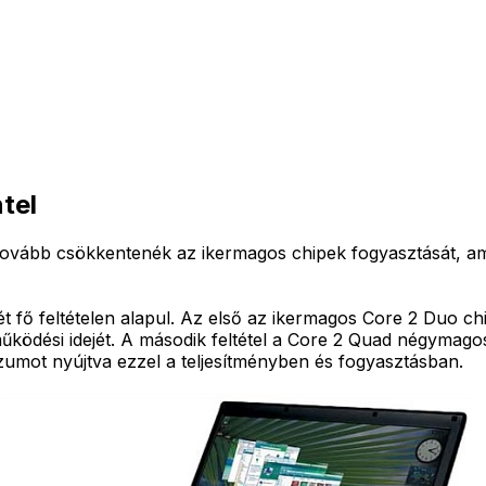
tel
tovább csökkentenék az ikermagos chipek fogyasztását, am
t fő feltételen alapul. Az első az ikermagos Core 2 Duo c
űködési idejét. A második feltétel a Core 2 Quad négymag
szumot nyújtva ezzel a teljesítményben és fogyasztásban.