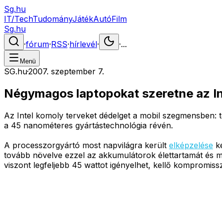
Sg.hu
IT/Tech
Tudomány
Játék
Autó
Film
Sg.hu
·
fórum
·
RSS
·
hírlevél
·
·
...
Menü
SG.hu
·
2007. szeptember 7.
Négymagos laptopokat szeretne az In
Az Intel komoly terveket dédelget a mobil szegmensben: 
a 45 nanométeres gyártástechnológia révén.
A processzorgyártó most napvilágra került
elképzelése
ké
tovább növelve ezzel az akkumulátorok élettartamát és m
viszont legfeljebb 45 wattot igényelhet, kellő kompromis