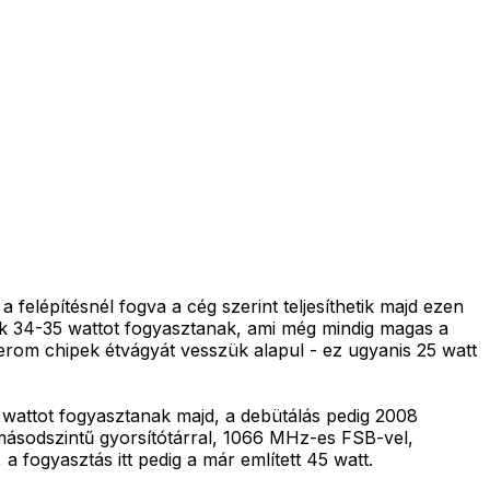
elépítésnél fogva a cég szerint teljesíthetik majd ezen
ipek 34-35 wattot fogyasztanak, ami még mindig magas a
erom chipek étvágyát vesszük alapul - ez ugyanis 25 watt
 wattot fogyasztanak majd, a debütálás pedig 2008
másodszintű gyorsítótárral, 1066 MHz-es FSB-vel,
 fogyasztás itt pedig a már említett 45 watt.