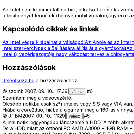
Az Intel nem kommentálta a hírt, a külső források azonban 
teljesítményét tenné elérhetővé mobil vonalon, így erre a
Kapcsolódó cikkek és linkek
Az Intel végre kilábalhat a válságból
Az Apple és az Intel 
Intel szerverchipek előállítására állítja át a gyártósorait
Az 
Intel új vezérigazgatója nagy változást tervez a chipgyárt
Hozzászólások
Jelentkezz be
a hozzászóláshoz.
©
szombi
2007. 09. 10.
.
17:39
|
|
#
6
válasz
Szerintem meg a videovezérlõ.
Olcsóbb notikba csak sz*r inteles vagy SiS vagy VIA van.
Hiába a core2duo, hiába a giga ram meg a 160-as vinnya, 
©
JTBM
2007. 09. 10.
.
11:29
|
|
#
5
válasz
A mai notik leggyengébb láncszeme a HDD. A többi alkatr
De a HDD miatt az otthoni PC AMD A3000 + 1GB RAM + A