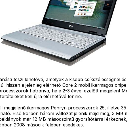
a teszi lehetővé, amelyek a kisebb csíkszélességnél és a f
ságú, hiszen a jelenleg elérhető Core 2 mobil ikermagos ch
processzorok hátránya, ha a 2-3 évvel ezelőtt megjelent M
feltételeket kell újra elérhetővé tennie.
ül megjelenő ikermagos Penryn processzorok 25, illetve 35
ható. Első körben három változat jelenik majd meg, 3 MB 
példányok már 12 MB másodszintű gyorsítótárral érkeznek, a
rábban 2008 második felében esedékes.