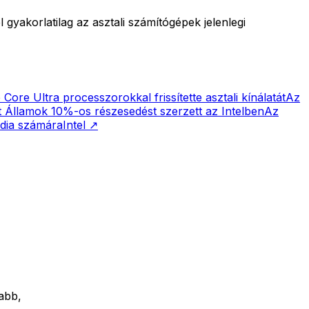
 gyakorlatilag az asztali számítógépek jelenlegi
Core Ultra processzorokkal frissítette asztali kínálatát
Az
 Államok 10%-os részesedést szerzett az Intelben
Az
vidia számára
Intel
↗
abb,