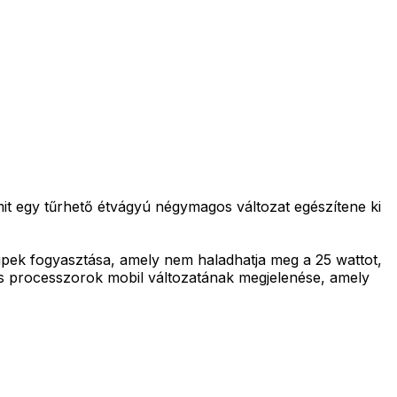
it egy tűrhető étvágyú négymagos változat egészítene ki
hipek fogyasztása, amely nem haladhatja meg a 25 wattot,
os processzorok mobil változatának megjelenése, amely