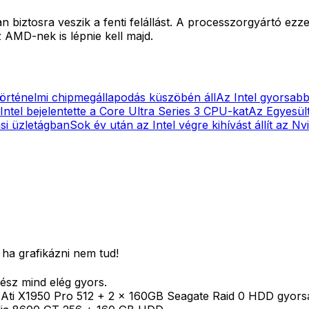
biztosra veszik a fenti felállást. A processzorgyártó ezzel
z AMD-nek is lépnie kell majd.
történelmi chipmegállapodás küszöbén áll
Az Intel gyorsabb 
Intel bejelentette a Core Ultra Series 3 CPU-kat
Az Egyesült
ási üzletágban
Sok év után az Intel végre kihívást állít az N
ha grafikázni nem tud!
ész mind elég gyors.
ti X1950 Pro 512 + 2 x 160GB Seagate Raid 0 HDD gyors