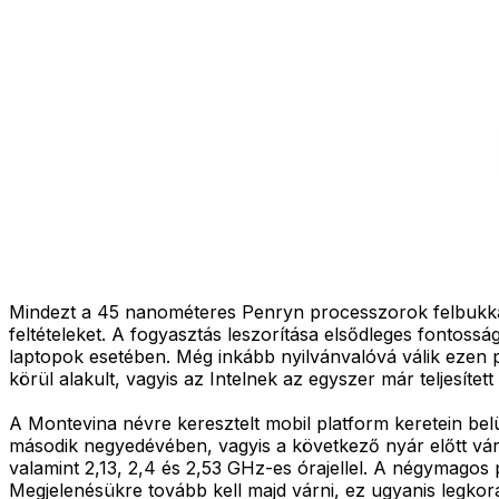
Mindezt a 45 nanométeres Penryn processzorok felbukkanás
feltételeket. A fogyasztás leszorítása elsődleges fontos
laptopok esetében. Még inkább nyilvánvalóvá válik ezen 
körül alakult, vagyis az Intelnek az egyszer már teljesített 
A Montevina névre keresztelt mobil platform keretein bel
második negyedévében, vagyis a következő nyár előtt vár
valamint 2,13, 2,4 és 2,53 GHz-es órajellel. A négymagos 
Megjelenésükre tovább kell majd várni, ez ugyanis legko