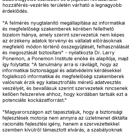
hozzáférés-vezérlés területén várható a legnagyobb
érdeklődés.
"A felmérés nyugtalanító megállapítása az informatikai
és megfelelőségi szakemberek körében fellelhető
bizalom hiánya, amely szerint szervezetük nem képes
az érzékeny adatok törvényi és vállalati előírásoknak
megfelelő módon történő összegyűjtését, felhasználását
és megosztását biztosítani" - nyilatkozta Dr. Larry
Ponemon, a Ponemon Institute enöke és alapítója, majd
így folytatta: "A tanulmány arra is rávilágít, hogy az
informatikai biztonsággal és adatvédelmi kérdésekkel
foglalkozó informatikai és megfelelőségi szakemberek
valósnak érzik egy katasztrofális méretű adatvesztés
veszélyét, és bevallásuk szerint szervezeteik nincsenek
kellően felszerelve ahhoz, hogy kordában tartsák ezt a
potenciális kockázatforrást."
"Magyarországon azt tapasztaljuk, hogy a biztonsági
fejlesztések motorja nem annyira az üzletmenet diktálta
racionális fejlesztési igény, hanem a szervezettekkel
szemben kívülről támasztott elvárás, a szabályoknak