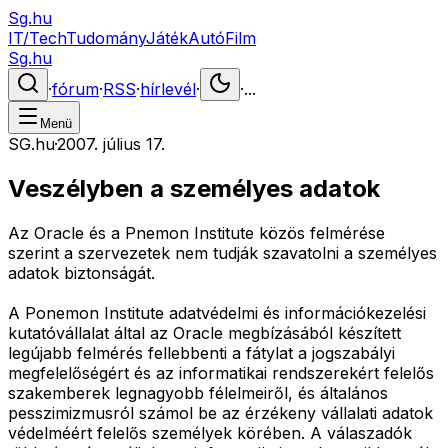
Sg.hu
IT/Tech
Tudomány
Játék
Autó
Film
Sg.hu
·
fórum
·
RSS
·
hírlevél
·
·
...
Menü
SG.hu
·
2007. július 17.
Veszélyben a személyes adatok
Az Oracle és a Pnemon Institute közös felmérése
szerint a szervezetek nem tudják szavatolni a személyes
adatok biztonságát.
A Ponemon Institute adatvédelmi és információkezelési
kutatóvállalat által az Oracle megbízásából készített
legújabb felmérés fellebbenti a fátylat a jogszabályi
megfelelőségért és az informatikai rendszerekért felelős
szakemberek legnagyobb félelmeiről, és általános
pesszimizmusról számol be az érzékeny vállalati adatok
védelméért felelős személyek körében. A válaszadók