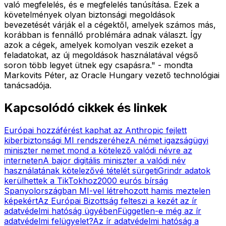
való megfelelés, és e megfelelés tanúsítása. Ezek a
követelmények olyan biztonsági megoldások
bevezetését várják el a cégektől, amelyek számos más,
korábban is fennálló problémára adnak választ. Így
azok a cégek, amelyek komolyan veszik ezeket a
feladatokat, az új megoldások használatával végső
soron több legyet ütnek egy csapásra." - mondta
Markovits Péter, az Oracle Hungary vezető technológiai
tanácsadója.
Kapcsolódó cikkek és linkek
Európai hozzáférést kaphat az Anthropic fejlett
kiberbiztonsági MI rendszeréhez
A német igazságügyi
miniszter nemet mond a kötelező valódi névre az
interneten
A bajor digitális miniszter a valódi név
használatának kötelezővé tételét sürgeti
Grindr adatok
kerülhettek a TikTokhoz
2000 eurós bírság
Spanyolországban MI-vel létrehozott hamis meztelen
képekért
Az Európai Bizottság felteszi a kezét az ír
adatvédelmi hatóság ügyében
Független-e még az ír
adatvédelmi felügyelet?
Az ír adatvédelmi hatóság a