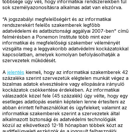
többsége úgy véli, hogy informatikai rendszereikben túl
sok személyazonosításra alkalmas adat van elszórva.
“A jogszabályi megfelelőségért és az informatikai
rendszerekért felelős szakemberek legfőbb
adatvédelemi és adatbiztonsági aggályai 2007-ben" című
felmérésben a Ponemon Institute több mint ezer
informatikai és megfelelőségi szakember véleményét
vizsgálta meg a leggyakoribb adatvédelmi kockázatokkal
kapcsolatban, amelyek komolyan befolyásolhatják a
szervezetek működését.
A
jelentés
kiemeli, hogy az informatikai szakemberek 42
százaléka szerint szervezetük elégtelen munkát végez a
bizalmas adatok elvesztésére vagy ellopására irányuló
kockázatok csökkentése érdekében. Az informatikai
válaszadók közel fele (45 százalék) úgy vélte, hogy egy
esetleges adatlopás esetén képtelen lenne értesíteni az
abban érintett felhasználókat és ügyfeleket; valamint az
informatikai szakemberek szerint a szervezetek által
alkalmazott biztonsági és adatvédelmi technológiák
közül az elkövetkező 12-18 hónapban többek közt az
auditfelügyeleti eszközök és a jogosult felhasználói