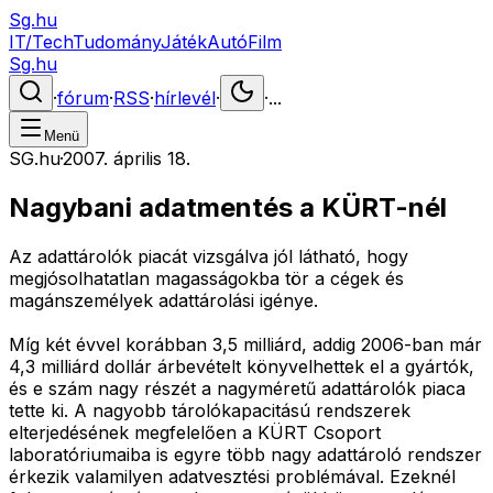
Sg.hu
IT/Tech
Tudomány
Játék
Autó
Film
Sg.hu
·
fórum
·
RSS
·
hírlevél
·
·
...
Menü
SG.hu
·
2007. április 18.
Nagybani adatmentés a KÜRT-nél
Az adattárolók piacát vizsgálva jól látható, hogy
megjósolhatatlan magasságokba tör a cégek és
magánszemélyek adattárolási igénye.
Míg két évvel korábban 3,5 milliárd, addig 2006-ban már
4,3 milliárd dollár árbevételt könyvelhettek el a gyártók,
és e szám nagy részét a nagyméretű adattárolók piaca
tette ki. A nagyobb tárolókapacitású rendszerek
elterjedésének megfelelően a KÜRT Csoport
laboratóriumaiba is egyre több nagy adattároló rendszer
érkezik valamilyen adatvesztési problémával. Ezeknél