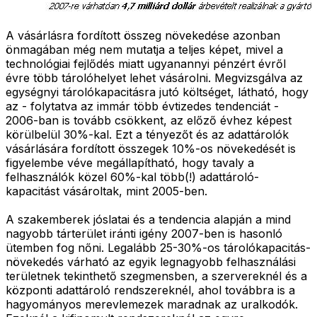
A vásárlásra fordított összeg növekedése azonban
önmagában még nem mutatja a teljes képet, mivel a
technológiai fejlődés miatt ugyanannyi pénzért évről
évre több tárolóhelyet lehet vásárolni. Megvizsgálva az
egységnyi tárolókapacitásra jutó költséget, látható, hogy
az - folytatva az immár több évtizedes tendenciát -
2006-ban is tovább csökkent, az előző évhez képest
körülbelül 30%-kal. Ezt a tényezőt és az adattárolók
vásárlására fordított összegek 10%-os növekedését is
figyelembe véve megállapítható, hogy tavaly a
felhasználók közel 60%-kal több(!) adattároló-
kapacitást vásároltak, mint 2005-ben.
A szakemberek jóslatai és a tendencia alapján a mind
nagyobb tárterület iránti igény 2007-ben is hasonló
ütemben fog nőni. Legalább 25-30%-os tárolókapacitás-
növekedés várható az egyik legnagyobb felhasználási
területnek tekinthető szegmensben, a szervereknél és a
központi adattároló rendszereknél, ahol továbbra is a
hagyományos merevlemezek maradnak az uralkodók.