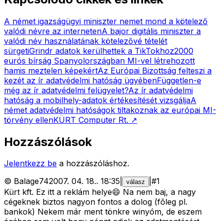
A német igazságügyi miniszter nemet mond a kötelező
valódi névre az interneten
A bajor digitális miniszter a
valódi név használatának kötelezővé tételét
sürgeti
Grindr adatok kerülhettek a TikTokhoz
2000
eurós bírság Spanyolországban MI-vel létrehozott
hamis meztelen képekért
Az Európai Bizottság felteszi a
kezét az ír adatvédelmi hatóság ügyében
Független-e
még az ír adatvédelmi felügyelet?
Az ír adatvédelmi
hatóság a mobilhely-adatok értékesítését vizsgálja
A
német adatvédelmi hatóságok tiltakoznak az európai MI-
törvény ellen
KÜRT Computer Rt.
↗
Hozzászólások
Jelentkezz be
a hozzászóláshoz.
©
Balage74
2007. 04. 18.
.
18:35
|
|
#
1
válasz
Kürt kft. Ez itt a reklám helye😄 Na nem baj, a nagy
cégeknek biztos nagyon fontos a dolog (fõleg pl.
bankok) Nekem már ment tönkre winyóm, de eszem