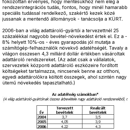
fokozottan érvényes, hogy mentésükhöz nem elég a
rendszerintegrációs tudás, fontos, hogy minél hamarabb
speciális tudással rendelkező, szakértő kezek közé
jussanak a mentendő állományok - tanácsolja a KÜRT.
2006-ban a világ adattároló-gyártói a tervezettnél 25
százalékkal nagyobb bevétel-növekedést értek el. Ez a -
8% helyett 10%-os - éves gyarapodás jól mutatja a
számítógép-felhasználók növekvő adatéhségét. Tavaly a
világon összesen 4,3 milliárd dollár értékben vásároltak
adattároló rendszereket. (Az adat csak a vállalatok,
szervezetek központi adattároló eszközeire fordított
költségeket tartalmazza, nincsenek benne az otthoni,
egyedi adattárolókra költött összegek, ahol szintén nagy
ütemű növekedés tapasztalható.)