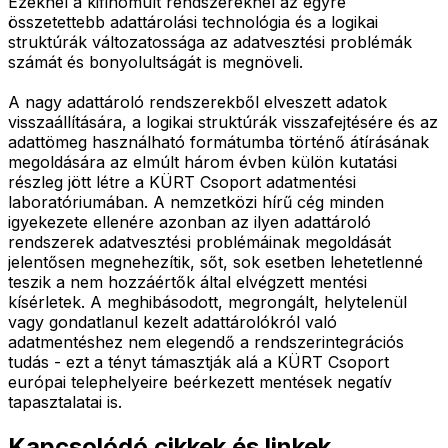
Ezeknél a kifinomult rendszereknél az egyre
összetettebb adattárolási technológia és a logikai
struktúrák változatossága az adatvesztési problémák
számát és bonyolultságát is megnöveli.
A nagy adattároló rendszerekből elveszett adatok
visszaállítására, a logikai struktúrák visszafejtésére és az
adattömeg használható formátumba történő átírásának
megoldására az elmúlt három évben külön kutatási
részleg jött létre a KÜRT Csoport adatmentési
laboratóriumában. A nemzetközi hírű cég minden
igyekezete ellenére azonban az ilyen adattároló
rendszerek adatvesztési problémáinak megoldását
jelentősen megnehezítik, sőt, sok esetben lehetetlenné
teszik a nem hozzáértők által elvégzett mentési
kísérletek. A meghibásodott, megrongált, helytelenül
vagy gondatlanul kezelt adattárolókról való
adatmentéshez nem elegendő a rendszerintegrációs
tudás - ezt a tényt támasztják alá a KÜRT Csoport
európai telephelyeire beérkezett mentések negatív
tapasztalatai is.
Kapcsolódó cikkek és linkek