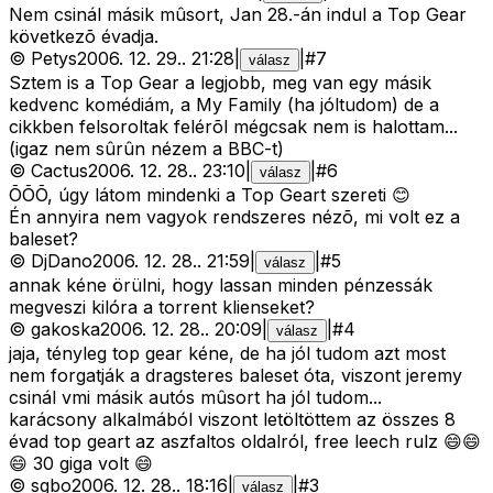
Nem csinál másik mûsort, Jan 28.-án indul a Top Gear
következõ évadja.
©
Petys
2006. 12. 29.
.
21:28
|
|
#
7
válasz
Sztem is a Top Gear a legjobb, meg van egy másik
kedvenc komédiám, a My Family (ha jóltudom) de a
cikkben felsoroltak felérõl mégcsak nem is halottam...
(igaz nem sûrûn nézem a BBC-t)
©
Cactus
2006. 12. 28.
.
23:10
|
|
#
6
válasz
ÕÕÕ, úgy látom mindenki a Top Geart szereti 😊
Én annyira nem vagyok rendszeres nézõ, mi volt ez a
baleset?
©
DjDano
2006. 12. 28.
.
21:59
|
|
#
5
válasz
annak kéne örülni, hogy lassan minden pénzessák
megveszi kilóra a torrent klienseket?
©
gakoska
2006. 12. 28.
.
20:09
|
|
#
4
válasz
jaja, tényleg top gear kéne, de ha jól tudom azt most
nem forgatják a dragsteres baleset óta, viszont jeremy
csinál vmi másik autós mûsort ha jól tudom...
karácsony alkalmából viszont letöltöttem az összes 8
évad top geart az aszfaltos oldalról, free leech rulz 😄😄
😄 30 giga volt 😄
©
sgbo
2006. 12. 28.
.
18:16
|
|
#
3
válasz