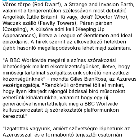
Vörös törpe (Red Dwarf), a Strange and Invasion Earth,
valamint a tengerentúlon szélessávon most debütáló
Angolkák (Little Britain), Ki vagy, doki? (Doctor Who),
Waczak szálló (Fawlty Towers), Páran párban
(Coupling), A külsőre adni kell (Keeping Up
Appearances), illetve a League of Gentlemen and Ideal
epizódjai is. A hírek szerint az elkövetkező hetekben
újabb hasonló megállapodásokra lehet majd számítani.
"A BBC Worldwide megérti a színes szórakozási
lehetőségek melletti elkötelezettségünket, illetve, hogy
minőségi tartalmat szolgáltassunk sokrétű nemzetközi
közönségünknek" - mondta Gilles BianRosa, az Azureus
vezérigazgatója. "Rendkívüli örömmel tölt el minket,
hogy ilyen kiterjedt rajongói bázissal bíró műsorokat
vehetünk kínálatunkba, valamint hogy egy új
generációval ismertethetjük meg a BBC Worlwide
kultuszsorozatait új szórakoztatói platformunkon
keresztül."
"Izgatottak vagyunk, amiért szövetségre léphetünk az
Azerussszal, és e formabontó terjesztői csatornán