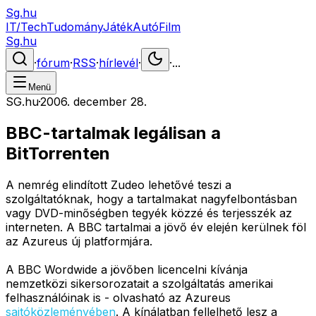
Sg.hu
IT/Tech
Tudomány
Játék
Autó
Film
Sg.hu
·
fórum
·
RSS
·
hírlevél
·
·
...
Menü
SG.hu
·
2006. december 28.
BBC-tartalmak legálisan a
BitTorrenten
A nemrég elindított Zudeo lehetővé teszi a
szolgáltatóknak, hogy a tartalmakat nagyfelbontásban
vagy DVD-minőségben tegyék közzé és terjesszék az
interneten. A BBC tartalmai a jövő év elején kerülnek föl
az Azureus új platformjára.
A BBC Wordwide a jövőben licencelni kívánja
nemzetközi sikersorozatait a szolgáltatás amerikai
felhasználóinak is - olvasható az Azureus
sajtóközleményében
. A kínálatban fellelhető lesz a