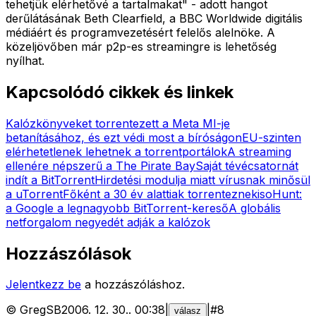
tehetjük elérhetővé a tartalmakat" - adott hangot
derűlátásának Beth Clearfield, a BBC Worldwide digitális
médiáért és programvezetésért felelős alelnöke. A
közeljövőben már p2p-es streamingre is lehetőség
nyílhat.
Kapcsolódó cikkek és linkek
Kalózkönyveket torrentezett a Meta MI-je
betanításához, és ezt védi most a bíróságon
EU-szinten
elérhetetlenek lehetnek a torrentportálok
A streaming
ellenére népszerű a The Pirate Bay
Saját tévécsatornát
indít a BitTorrent
Hirdetési modulja miatt vírusnak minősül
a uTorrent
Főként a 30 év alattiak torrenteznek
isoHunt:
a Google a legnagyobb BitTorrent-kereső
A globális
netforgalom negyedét adják a kalózok
Hozzászólások
Jelentkezz be
a hozzászóláshoz.
©
GregSB
2006. 12. 30.
.
00:38
|
|
#
8
válasz