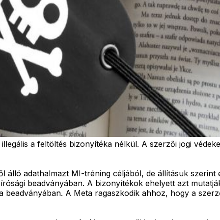
llegális a feltöltés bizonyítéka nélkül. A szerzői jogi véd
álló adathalmazt MI-tréning céljából, de állításuk szerint ez 
bírósági beadványában. A bizonyítékok ehelyett azt mutatj
 Meta beadványában. A Meta ragaszkodik ahhoz, hogy a szerző