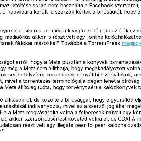
thalmaz letöltése során nem használta a Facebook szervereit
ió napvilágra került, a szerzők kérték a bíróságtól, hogy a 
re lesz sikeres, az még a levegőben lóg, de az írók szeri
égi médiaóriás akkor is részt vett egy „online kalózhálózat
sztanak fájlokat másokkal”. Továbbá a TorrentFreak
megjegy
ságot arról, hogy a Meta pusztán a könyvek torrentezéséve
ogy még a Meta sem állíthatja, hogy megakadályozott voln
tok során felszínre kerülhetnek-e további bizonyítékok, ame
, mivel a torrentezés terminológiája idegen lehet a bíróság
 a Meta állítólag tudta, hogy törvényt sért a kalózkönyvek 
lításokról, de közölte a bírósággal, hogy a gyorsított eljár
tasítását indítványozta, mivel az a szerzői jog által meg
"Ha a Meta megvásárolta volna a felperesek műveit egy kö
eit, akkor szerzői jogsértést követett volna el, de CDAFA m
atosan részt vett egy illegális peer-to-peer kalózhálózatba
”.