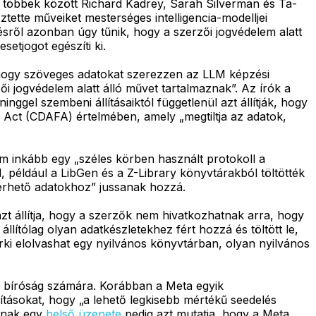
t többek között Richard Kadrey, Sarah Silverman és Ta-
tette műveiket mesterséges intelligencia-modelljei
ésről azonban úgy tűnik, hogy a szerzői jogvédelem alatt
setjogot egészíti ki.
 hogy szöveges adatokat szerezzen az LLM képzési
i jogvédelem alatt álló művet tartalmaznak”. Az írók a
ggel szembeni állításaiktól függetlenül azt állítják, hogy
d Act (CDAFA) értelmében, amely „megtiltja az adatok,
m inkább egy „széles körben használt protokoll a
, például a LibGen és a Z-Library könyvtárakból töltötték
elérhető adatokhoz” jussanak hozzá.
zt állítja, hogy a szerzők nem hivatkozhatnak arra, hogy
llítólag olyan adatkészletekhez fért hozzá és töltött le,
ki elolvashat egy nyilvános könyvtárban, olyan nyilvános
 a bíróság számára. Korábban a Meta egyik
lításokat, hogy „a lehető legkisebb mértékű seedelés
jának egy
belső üzenete
pedig azt mutatja, hogy a Meta