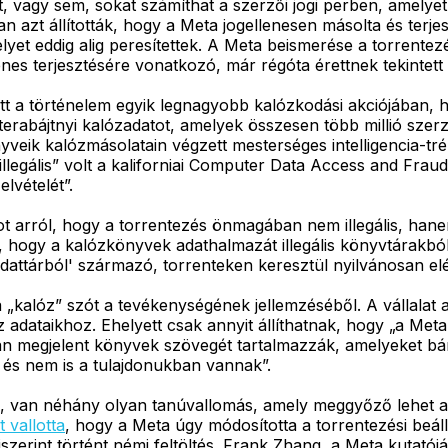
, vagy sem, sokat számíthat a szerzői jogi perben, amelye
 azt állították, hogy a Meta jogellenesen másolta és terjesz
yet eddig alig peresítettek. A Meta beismerése a torrentez
enes terjesztésére vonatkozó, már régóta érettnek tekintett e
tt a történelem egyik legnagyobb kalózkodási akciójában,
rabájtnyi kalózadatot, amelyek összesen több millió szerző
eik kalózmásolatain végzett mesterséges intelligencia-trénin
llegális” volt a kaliforniai Computer Data Access and Frau
lvételét”.
t arról, hogy a torrentezés önmagában nem illegális, hane
s, hogy a kalózkönyvek adathalmazát illegális könyvtárakból
e adattárból' származó, torrenteken keresztül nyilvánosan 
kalóz” szót a tevékenységének jellemzéséből. A vállalat a
dataikhoz. Ehelyett csak annyit állíthatnak, hogy „a Meta á
an megjelent könyvek szövegét tartalmazzák, amelyeket bár
és nem is a tulajdonukban vannak”.
ésre, van néhány olyan tanúvallomás, amely meggyőző lehet
t vallotta
, hogy a Meta úgy módosította a torrentezési beál
 miszerint történt némi feltöltés. Frank Zhang, a Meta kutató