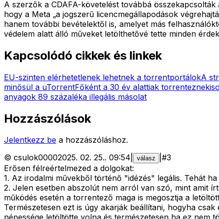
A szerzők a CDAFA-követelést továbbá összekapcsolták a M
hogy a Meta „a jogszerű licencmegállapodások végrehajtás
hanem további bevételektől is, amelyet más felhasználókt
védelem alatt álló műveket letölthetővé tette minden érde
Kapcsolódó cikkek és linkek
EU-szinten elérhetetlenek lehetnek a torrentportálok
A st
minősül a uTorrent
Főként a 30 év alattiak torrenteznek
is
anyagok 89 százaléka illegális másolat
Hozzászólások
Jelentkezz be
a hozzászóláshoz.
©
csulok0000
2025. 02. 25.
.
09:54
|
|
#
3
válasz
Erősen félreértelmezed a dolgokat:
1. Az irodalmi művekből történő "idézés" legális. Tehát ha
2. Jelen esetben abszolút nem arról van szó, mint amit írt
működés esetén a torrentező maga is megosztja a letöltöt
Természetesen ezt is úgy akarják beállítani, hogyha csak egy
népessége letöltötte volna és természetesen ha ez nem tö