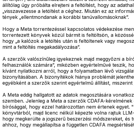
állítólag úgy próbálta elrejteni a feltöltést, hogy az ada
„visszavezesse a letöltést a céghez. Miután ez az informác
tények „ellentmondanak a korábbi tanúvallomásoknak”.
Hogy a Meta torrentezéssel kapcsolatos védekezése mennyi
torrentezett könyvek közül bármit is feltöltsön, a közöss
hogy „a kalózok a letöltés után is feltöltenek vagy mego
mint a feltöltés megakadályozása”.
A szerzők valószínűleg igyekeznek majd meggyőzni a bíró
felhasználók számára”, miközben egyértelművé teszik, h
kívánt nyilatkozni arról, hogy a folyamatban lévő vizsgála
bizonyításában. A bizonyítékok hiánya problémát jelenthet
egyébként a szerzők szerint egyértelmű állítást, miszerint
A Meta eddig hallgatott az adatok megosztására vonatkozó ál
szemben. Jelenleg a Meta a szerzők CDAFA-kérelmének elu
bírósággal, hogy ezzel határozottan nem értenek egyet. 
könyvtárból, majd licenc nélkül képezte volna rajtuk LLM-
hogy megkerülte a jogszerű beszerzési módszereket, és tud
ahhoz, hogy megállapítsa a független CDAFA megsértését.