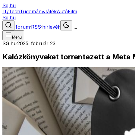
Sg.hu
IT/Tech
Tudomány
Játék
Autó
Film
Sg.hu
·
fórum
·
RSS
·
hírlevél
·
·
...
Menü
SG.hu
·
2025. február 23.
Kalózkönyveket torrentezett a Meta M