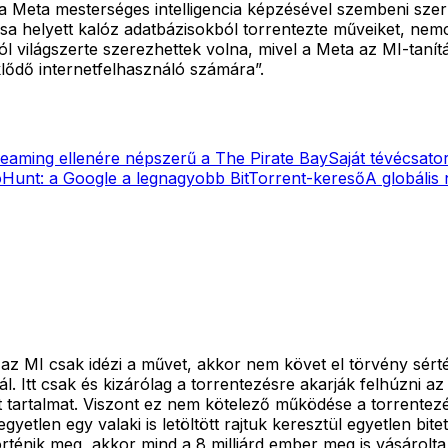
eta mesterséges intelligencia képzésével szembeni szerzői j
a helyett kalóz adatbázisokból torrentezte műveiket, nemcs
ól világszerte szerezhettek volna, mivel a Meta az MI-tan
klődő internetfelhasználó számára”.
reaming ellenére népszerű a The Pirate Bay
Saját tévécsator
oHunt: a Google a legnagyobb BitTorrent-kereső
A globális
 az MI csak idézi a művet, akkor nem követ el törvény sérté
ál. Itt csak és kizárólag a torrentezésre akarják felhúzni 
t tartalmat. Viszont ez nem kötelező működése a torrentez
etlen egy valaki is letöltött rajtuk keresztül egyetlen bitet 
rténik meg, akkor mind a 8 milliárd ember meg is vásárolta