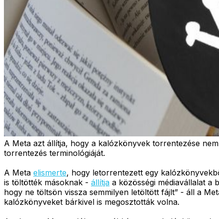
A Meta azt állítja, hogy a kalózkönyvek torrentezése nem i
torrentezés terminológiáját.
A Meta
elismerte
, hogy letorrentezett egy kalózkönyvekből 
is töltötték másoknak -
állítja
a közösségi médiavállalat a 
hogy ne töltsön vissza semmilyen letöltött fájlt” - áll a
kalózkönyveket bárkivel is megosztották volna.