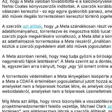
Az, hogy a Meta valóban továbbította-e a kalózkönyveket
Nehisi Coates könyvszerzők indítottak. A szerzők korábban
válaszain keresztül - ez egy egyre gyakoribb panasz, amel
álló művek illegális torrentezésen keresztül történő jogell
A szerzők
azt állítják
, hogy „a Meta szándékosan részt ve
adatállományaihoz, torrentezve és megosztva több tucat te
szerzői jogok megsértésére vonatkozó, a Meta által a könyv
az adathalmazok torrentezése a Meta részéről „önállóan i
köztük a szerzői jogvédelem alatt álló művek jogosulatlan e
A Meta azonban reméli, hogy meg tudja győzni a bíróságo
nagyméretű fájlok letöltésére”. A Meta szerint az a dönté
le, egyszerűen arra irányult, hogy „egy 'jól ismert onlin
A torrentezés védelmében a Meta lényegében kisöpörte a „
a Meta a CDAFA értelmében jogosulatlanul jutott hozzá az a
amelyeket nem a felperesek hoztak létre, és amelyek oly
weboldalakról, amelyeket nem a felperesek üzemeltetnek 
Míg Meta azt állítja, hogy nincs bizonyíték a visszatölt
projektmenedzsmentért felelős vezetője, Michael Clark
az
történjen”, ami alátámasztani látszik a szerzők állításait,