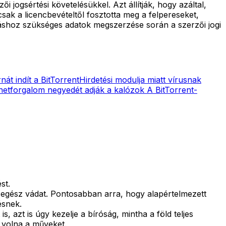
ogsértési követelésükkel. Azt állítják, hogy azáltal,
ak a licencbevételtől fosztotta meg a felpereseket,
ításhoz szükséges adatok megszerzése során a szerzői jogi
nát indít a BitTorrent
Hirdetési modulja miatt vírusnak
 netforgalom negyedét adják a kalózok
A BitTorrent-
st.
az egész vádat. Pontosabban arra, hogy alapértelmezett
ésnek.
is, azt is úgy kezelje a bíróság, mintha a föld teljes
 volna a műveket.