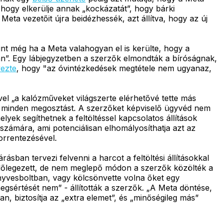
, hogy elkerülje annak „kockázatát”, hogy bárki
Meta vezetőit újra beidézhessék, azt állítva, hogy az új
nt még ha a Meta valahogyan el is kerülte, hogy a
ban”. Egy lábjegyzetben a szerzők elmondták a bíróságnak,
ezte
, hogy "az óvintézkedések megtétele nem ugyanaz,
l „a kalózműveket világszerte elérhetővé tette más
a minden megosztást. A szerzőket képviselő ügyvéd nem
lyek segíthetnek a feltöltéssel kapcsolatos állítások
 számára, ami potenciálisan elhomályosíthatja azt az
torrentezésével.
ásban tervezi felvenni a harcot a feltöltési állításokkal
előlegezett, de nem meglepő módon a szerzők közölték a
nyvesboltban, vagy kölcsönvette volna őket egy
egsértését nem” - állították a szerzők. „A Meta döntése,
n, biztosítja az „extra elemet”, és „minőségileg más”