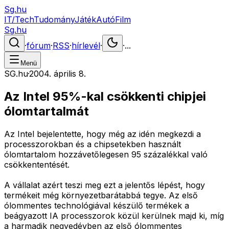
Sg.hu
IT/Tech
Tudomány
Játék
Autó
Film
Sg.hu
·
fórum
·
RSS
·
hírlevél
·
·
...
Menü
SG.hu
·
2004. április 8.
Az Intel 95%-kal csökkenti chipjei
ólomtartalmát
Az Intel bejelentette, hogy még az idén megkezdi a
processzorokban és a chipsetekben használt
ólomtartalom hozzávetőlegesen 95 százalékkal való
csökkententését.
A vállalat azért teszi meg ezt a jelentős lépést, hogy
termékeit még környezetbarátabbá tegye. Az első
ólommentes technológiával készülő termékek a
beágyazott IA processzorok közül kerülnek majd ki, míg
a harmadik negyedévben az első ólommentes