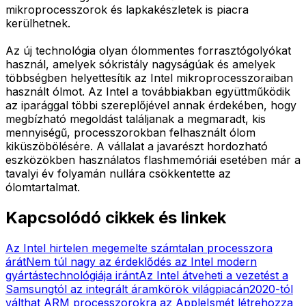
mikroprocesszorok és lapkakészletek is piacra
kerülhetnek.
Az új technológia olyan ólommentes forrasztógolyókat
használ, amelyek sókristály nagyságúak és amelyek
többségben helyettesítik az Intel mikroprocesszoraiban
használt ólmot. Az Intel a továbbiakban együttműködik
az iparággal többi szereplőjével annak érdekében, hogy
megbízható megoldást találjanak a megmaradt, kis
mennyiségű, processzorokban felhasznált ólom
kiküszöbölésére. A vállalat a javarészt hordozható
eszközökben használatos flashmemóriái esetében már a
tavalyi év folyamán nullára csökkentette az
ólomtartalmat.
Kapcsolódó cikkek és linkek
Az Intel hirtelen megemelte számtalan processzora
árát
Nem túl nagy az érdeklődés az Intel modern
gyártástechnológiája iránt
Az Intel átveheti a vezetést a
Samsungtól az integrált áramkörök világpiacán
2020-tól
válthat ARM processzorokra az Apple
Ismét létrehozza