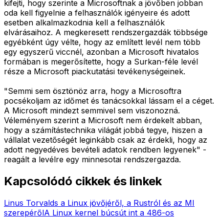
kifejti, hogy szerinte a Microsoftnak a jövőben jobban
oda kell figyelnie a felhasználók igényeire és adott
esetben alkalmazkodnia kell a felhasználók
elvárásaihoz. A megkeresett rendszergazdák többsége
egyébként úgy vélte, hogy az említett levél nem több
egy egyszerű viccnél, azonban a Microsoft hivatalos
formában is megerősítette, hogy a Surkan-féle levél
része a Microsoft piackutatási tevékenységeinek.
"Semmi sem ösztönöz arra, hogy a Microsoftra
pocsékoljam az időmet és tanácsokkal lássam el a céget.
A Microsoft mindezt semmivel sem viszonozná.
Véleményem szerint a Microsoft nem érdekelt abban,
hogy a számítástechnika világát jobbá tegye, hiszen a
vállalat vezetőségét leginkább csak az érdekli, hogy az
adott negyedéves bevételi adatok rendben legyenek" -
reagált a levélre egy minnesotai rendszergazda.
Kapcsolódó cikkek és linkek
Linus Torvalds a Linux jövőjéről, a Rustról és az MI
szerepéről
A Linux kernel búcsút int a 486-os