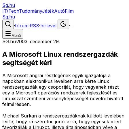
Sg.hu
IT/Tech
Tudomány
Játék
Autó
Film
Sg.hu
·
fórum
·
RSS
·
hírlevél
·
·
...
Menü
SG.hu
·
2003. december 29.
A Microsoft Linux rendszergazdák
segítségét kéri
A Microsoft angliai részlegének egyik igazgatója a
napokban elektronikus levélben arra kérte Linux
rendszergazdák egy csoportját, hogy vegyenek részt
egy a Microsoft operációs rendszerek fejlesztését és
Linuxszal szembeni versenyképességét növelni hivatott
felmérésben.
Michael Surkan a rendszergazdáknak küldött levelében
leírta, hogy rá szeretne jönni arra, hogy egyesek miért
favorizálják a Linuxot, illetve általánosságban véve a