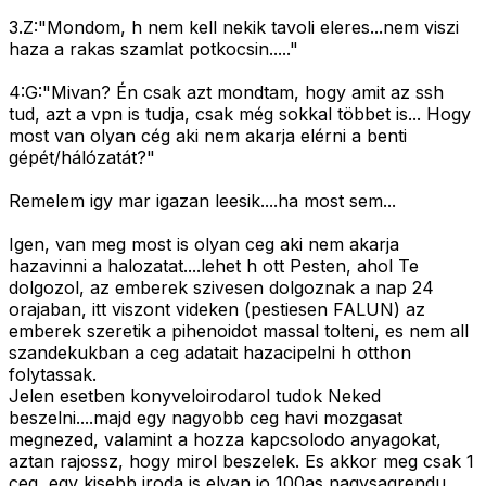
3.Z:"Mondom, h nem kell nekik tavoli eleres...nem viszi
haza a rakas szamlat potkocsin....."
4:G:"Mivan? Én csak azt mondtam, hogy amit az ssh
tud, azt a vpn is tudja, csak még sokkal többet is... Hogy
most van olyan cég aki nem akarja elérni a benti
gépét/hálózatát?"
Remelem igy mar igazan leesik....ha most sem...
Igen, van meg most is olyan ceg aki nem akarja
hazavinni a halozatat....lehet h ott Pesten, ahol Te
dolgozol, az emberek szivesen dolgoznak a nap 24
orajaban, itt viszont videken (pestiesen FALUN) az
emberek szeretik a pihenoidot massal tolteni, es nem all
szandekukban a ceg adatait hazacipelni h otthon
folytassak.
Jelen esetben konyveloirodarol tudok Neked
beszelni....majd egy nagyobb ceg havi mozgasat
megnezed, valamint a hozza kapcsolodo anyagokat,
aztan rajossz, hogy mirol beszelek. Es akkor meg csak 1
ceg, egy kisebb iroda is elvan jo 100as nagysagrendu