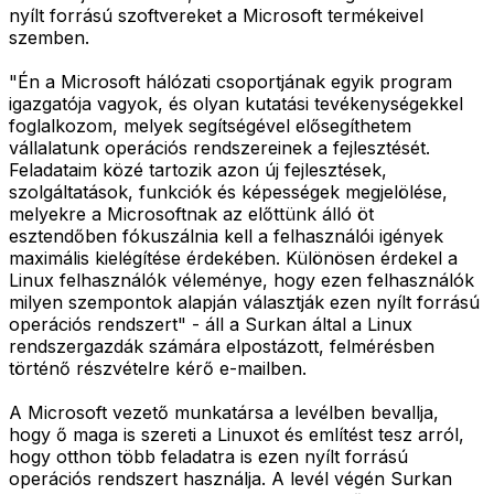
nyílt forrású szoftvereket a Microsoft termékeivel
szemben.
"Én a Microsoft hálózati csoportjának egyik program
igazgatója vagyok, és olyan kutatási tevékenységekkel
foglalkozom, melyek segítségével elősegíthetem
vállalatunk operációs rendszereinek a fejlesztését.
Feladataim közé tartozik azon új fejlesztések,
szolgáltatások, funkciók és képességek megjelölése,
melyekre a Microsoftnak az előttünk álló öt
esztendőben fókuszálnia kell a felhasználói igények
maximális kielégítése érdekében. Különösen érdekel a
Linux felhasználók véleménye, hogy ezen felhasználók
milyen szempontok alapján választják ezen nyílt forrású
operációs rendszert" - áll a Surkan által a Linux
rendszergazdák számára elpostázott, felmérésben
történő részvételre kérő e-mailben.
A Microsoft vezető munkatársa a levélben bevallja,
hogy ő maga is szereti a Linuxot és említést tesz arról,
hogy otthon több feladatra is ezen nyílt forrású
operációs rendszert használja. A levél végén Surkan