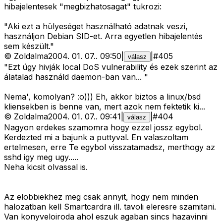
hibajelentesek "megbizhatosagat" tukrozi:
"Aki ezt a hülyeséget használható adatnak veszi,
használjon Debian SID-et. Arra egyetlen hibajelentés
sem készült."
©
Zoldalma
2004. 01. 07.
.
09:50
|
|
#
405
válasz
"Ezt úgy hivják local DoS vulnerability és ezek szerint az
álatalad használd daemon-ban van... "
Nema', komolyan? :o))) Eh, akkor biztos a linux/bsd
kliensekben is benne van, mert azok nem fektetik ki...
©
Zoldalma
2004. 01. 07.
.
09:41
|
|
#
404
válasz
Nagyon erdekes szamomra hogy ezzel jossz egybol.
Kerdezted mi a bajunk a puttyval. En valaszoltam
ertelmesen, erre Te egybol visszatamadsz, merthogy az
sshd igy meg ugy.....
Neha kicsit olvassal is.
Az elobbiekhez meg csak annyit, hogy nem minden
halozatban kell Smartcardra ill. tavoli eleresre szamitani.
Van konyveloiroda ahol eszuk agaban sincs hazavinni