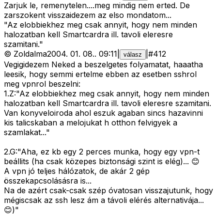
Zarjuk le, remenytelen....meg mindig nem erted. De
zarszokent visszaidezem az elso mondatom...
"Az elobbiekhez meg csak annyit, hogy nem minden
halozatban kell Smartcardra ill. tavoli eleresre
szamitani."
©
Zoldalma
2004. 01. 08.
.
09:11
|
|
#
412
válasz
Vegigidezem Neked a beszelgetes folyamatat, haaatha
leesik, hogy semmi ertelme ebben az esetben sshrol
meg vpnrol beszelni:
1.Z:"Az elobbiekhez meg csak annyit, hogy nem minden
halozatban kell Smartcardra ill. tavoli eleresre szamitani.
Van konyveloiroda ahol eszuk agaban sincs hazavinni
kis talicskaban a melojukat h otthon felvigyek a
szamlakat..."
2.G:"Aha, ez kb egy 2 perces munka, hogy egy vpn-t
beállits (ha csak közepes biztonsági szint is elég)... 😊
A vpn jó teljes hálózatok, de akár 2 gép
összekapcsolásásra is...
Na de azért csak-csak szép óvatosan visszajutunk, hogy
mégiscsak az ssh lesz ám a távoli elérés alternativája...
😊)"