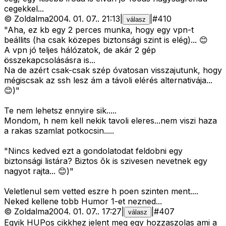
cegekkel...
©
Zoldalma
2004. 01. 07.
.
21:13
|
|
#
410
válasz
"Aha, ez kb egy 2 perces munka, hogy egy vpn-t
beállits (ha csak közepes biztonsági szint is elég)... 😊
A vpn jó teljes hálózatok, de akár 2 gép
összekapcsolásásra is...
Na de azért csak-csak szép óvatosan visszajutunk, hogy
mégiscsak az ssh lesz ám a távoli elérés alternativája...
😊)"
Te nem lehetsz ennyire sik.....
Mondom, h nem kell nekik tavoli eleres...nem viszi haza
a rakas szamlat potkocsin.....
"Nincs kedved ezt a gondolatodat feldobni egy
biztonsági listára? Biztos õk is szivesen nevetnek egy
nagyot rajta... 😊)"
Veletlenul sem vetted eszre h poen szinten ment....
Neked kellene tobb Humor 1-et nezned...
©
Zoldalma
2004. 01. 07.
.
17:27
|
|
#
407
válasz
Egyik HUPos cikkhez jelent meg egy hozzaszolas ami a