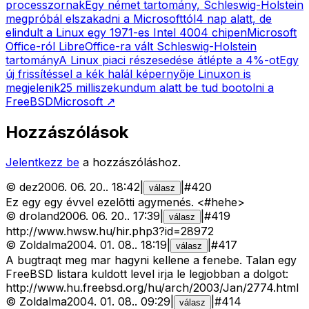
processzornak
Egy német tartomány, Schleswig-Holstein
megpróbál elszakadni a Microsofttól
4 nap alatt, de
elindult a Linux egy 1971-es Intel 4004 chipen
Microsoft
Office-ról LibreOffice-ra vált Schleswig-Holstein
tartomány
A Linux piaci részesedése átlépte a 4%-ot
Egy
új frissítéssel a kék halál képernyője Linuxon is
megjelenik
25 milliszekundum alatt be tud bootolni a
FreeBSD
Microsoft
↗
Hozzászólások
Jelentkezz be
a hozzászóláshoz.
©
dez
2006. 06. 20.
.
18:42
|
|
#
420
válasz
Ez egy egy évvel ezelõtti agymenés. <#hehe>
©
droland
2006. 06. 20.
.
17:39
|
|
#
419
válasz
http://www.hwsw.hu/hir.php3?id=28972
©
Zoldalma
2004. 01. 08.
.
18:19
|
|
#
417
válasz
A bugtraqt meg mar hagyni kellene a fenebe. Talan egy
FreeBSD listara kuldott level irja le legjobban a dolgot:
http://www.hu.freebsd.org/hu/arch/2003/Jan/2774.html
©
Zoldalma
2004. 01. 08.
.
09:29
|
|
#
414
válasz