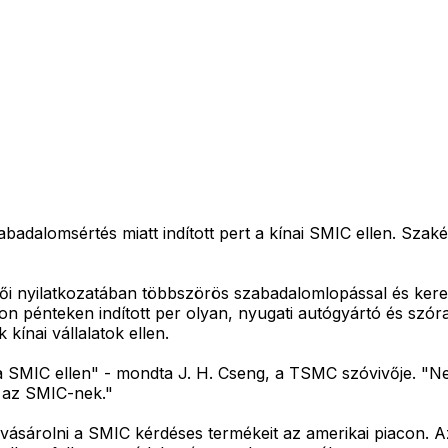
adalomsértés miatt indított pert a kínai SMIC ellen. Szaké
nyilatkozatában többszörös szabadalomlopással és kereske
ságon pénteken indított per olyan, nyugati autógyártó és szór
 kínai vállalatok ellen.
 a SMIC ellen" - mondta J. H. Cseng, a TSMC szóvivője. "N
n az SMIC-nek."
árolni a SMIC kérdéses termékeit az amerikai piacon. Az