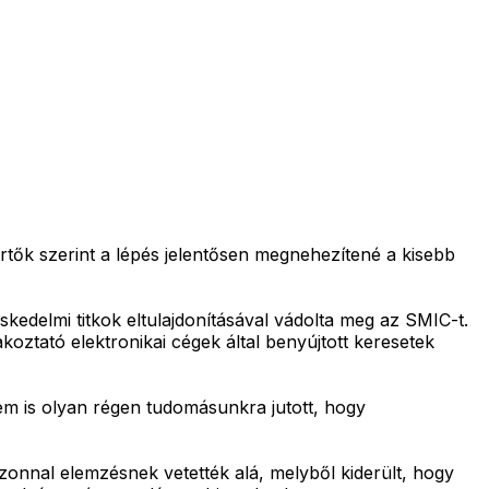
rtők szerint a lépés jelentősen megnehezítené a kisebb
delmi titkok eltulajdonításával vádolta meg az SMIC-t.
akoztató elektronikai cégek által benyújtott keresetek
em is olyan régen tudomásunkra jutott, hogy
onnal elemzésnek vetették alá, melyből kiderült, hogy