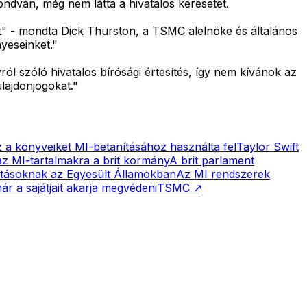
ndván, még nem látta a hivatalos keresetet.
t" - mondta Dick Thurston, a TSMC alelnöke és általános
yeseinket."
l szóló hivatalos bírósági értesítés, így nem kívánok az
ulajdonjogokat."
z a könyveiket MI-betanításához használta fel
Taylor Swift
az MI-tartalmakra a brit kormány
A brit parlament
kotásoknak az Egyesült Államokban
Az MI rendszerek
már a sajátjait akarja megvédeni
TSMC
↗