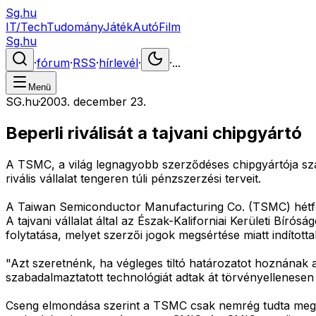
Sg.hu
IT/Tech
Tudomány
Játék
Autó
Film
Sg.hu
·
fórum
·
RSS
·
hírlevél
·
·
...
Menü
SG.hu
·
2003. december 23.
Beperli riválisát a tajvani chipgyártó
A TSMC, a világ legnagyobb szerződéses chipgyártója szab
rivális vállalat tengeren túli pénzszerzési terveit.
A Taiwan Semiconductor Manufacturing Co. (TSMC) hétfői 
A tajvani vállalat által az Észak-Kaliforniai Kerületi Bíró
folytatása, melyet szerzői jogok megsértése miatt indítottak
"Azt szeretnénk, ha végleges tiltó határozatot hoznának
szabadalmaztatott technológiát adtak át törvényellenese
Cseng elmondása szerint a TSMC csak nemrég tudta megvás