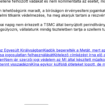
llene felhozott vádakat és nem kommentálta az esetet, mo
 lehetőségünk maradt, a bíróságon érvényesíteni jogainka
mi titkaink védelmezése, ha meg akarjuk tartani a részvén
 napig nem érkezett a TSMC által benyújtott perindítványró
lyozni, vállalatunk mindig tiszteletben tartja a szellemi t
az Egyesült Királyságban
Kiadók beperelték a Metát, mert a
a jogosulatlan felhasználását
Kötelező címkézést írna elő 
ben
Nem jár szerzői jogi védelem az MI által készített műal
erint visszaidézni
Kína egykor külföldi ötleteket lopott, de 