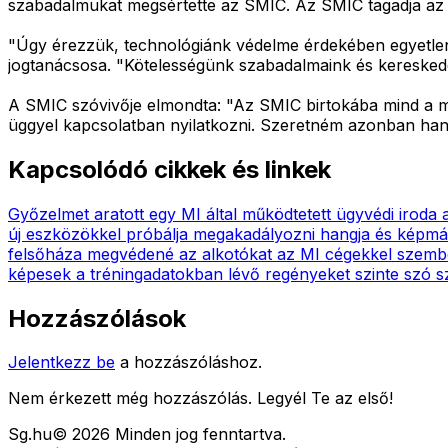
szabadalmukat megsértette az SMIC. Az SMIC tagadja az e
"Úgy érezzük, technológiánk védelme érdekében egyetlen
jogtanácsosa. "Kötelességünk szabadalmaink és kereskedel
A SMIC szóvivője elmondta: "Az SMIC birtokába mind a mai
üggyel kapcsolatban nyilatkozni. Szeretném azonban hangsú
Kapcsolódó cikkek és linkek
Győzelmet aratott egy MI által működtetett ügyvédi iroda 
új eszközökkel próbálja megakadályozni hangja és képmás
felsőháza megvédené az alkotókat az MI cégekkel szem
képesek a tréningadatokban lévő regényeket szinte szó sz
Hozzászólások
Jelentkezz be
a hozzászóláshoz.
Nem érkezett még hozzászólás. Legyél Te az első!
Sg
.hu
©
2026
Minden jog fenntartva.