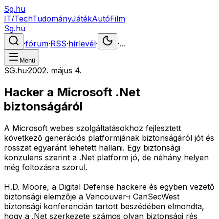
Sg.hu
IT/Tech
Tudomány
Játék
Autó
Film
Sg.hu
·
fórum
·
RSS
·
hírlevél
·
·
...
Menü
SG.hu
·
2002. május 4.
Hacker a Microsoft .Net
biztonságáról
A Microsoft webes szolgáltatásokhoz fejlesztett
következő generációs platformjának biztonságáról jót és
rosszat egyaránt lehetett hallani. Egy biztonsági
konzulens szerint a .Net platform jó, de néhány helyen
még foltozásra szorul.
H.D. Moore, a Digital Defense hackere és egyben vezető
biztonsági elemzője a Vancouver-i CanSecWest
biztonsági konferencián tartott beszédében elmondta,
hogy a .Net szerkezete számos olyan biztonsági rés