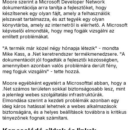
Moore szerint a Microsoft Developer Network
dokumentációja arra tanítja a fejlesztőket, hogy
készítsenek egy olyan fájlt, amely a felhasználók
jelszavait tartalmazza, és azt tegyék egy olyan
könyvtárba, amely az internetről is elérhető. A Microsoft
képviselői elmondták, hogy meg fogják vizsgálni az
említett problémákat.
"A termék már közel négy hónapja létezik" - mondta
Mike Kass, a .Net keretrendszer termékmenedzsere. "A
dokumentációt jól fogadták a fejlesztői közösségben,
amennyiben azonban valós problémára derült fény,
meg fogjuk vizsgálni" - tette hozzá.
Moore egyébként egyetért a Microsofttal abban, hogy a
.Net számos területen sokkal biztonságosabb lesz, mint
a jelenlegi webes szolgáltatási infrastruktúrák.
Elmondása szerint a kezdeti problémák azonban egy
ideig káros hatással lehetnek a webes alkalmazások
biztonságára, és a helyes beállítások továbbra is kritikus
tényezőnek fognak számítani.