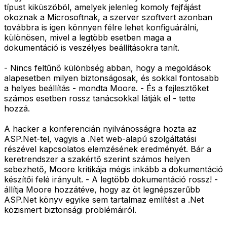
típust kiküszöböl, amelyek jelenleg komoly fejfájást
okoznak a Microsoftnak, a szerver szoftvert azonban
továbbra is igen könnyen félre lehet konfiguárálni,
különösen, mivel a legtöbb esetben maga a
dokumentáció is veszélyes beállításokra tanít.
- Nincs feltűnő különbség abban, hogy a megoldások
alapesetben milyen biztonságosak, és sokkal fontosabb
a helyes beállítás - mondta Moore. - És a fejlesztőket
számos esetben rossz tanácsokkal látják el - tette
hozzá.
A hacker a konferencián nyilvánosságra hozta az
ASP.Net-tel, vagyis a .Net web-alapú szolgáltatási
részével kapcsolatos elemzésének eredményét. Bár a
keretrendszer a szakértő szerint számos helyen
sebezhető, Moore kritikája mégis inkább a dokumentáció
készítői felé irányult. - A legtöbb dokumentáció rossz! -
állítja Moore hozzátéve, hogy az öt legnépszerűbb
ASP.Net könyv egyike sem tartalmaz említést a .Net
közismert biztonsági problémáiról.