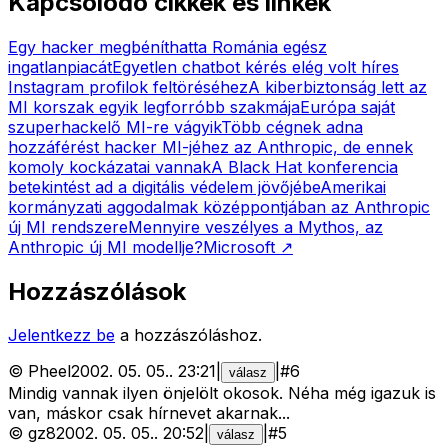
Kapcsolódó cikkek és linkek
Egy hacker megbéníthatta Románia egész
ingatlanpiacát
Egyetlen chatbot kérés elég volt híres
Instagram profilok feltöréséhez
A kiberbiztonság lett az
MI korszak egyik legforróbb szakmája
Európa saját
szuperhackelő MI-re vágyik
Több cégnek adna
hozzáférést hacker MI-jéhez az Anthropic, de ennek
komoly kockázatai vannak
A Black Hat konferencia
betekintést ad a digitális védelem jövőjébe
Amerikai
kormányzati aggodalmak középpontjában az Anthropic
új MI rendszere
Mennyire veszélyes a Mythos, az
Anthropic új MI modellje?
Microsoft
↗
Hozzászólások
Jelentkezz be
a hozzászóláshoz.
©
Pheel
2002. 05. 05.
.
23:21
|
|
#
6
válasz
Mindig vannak ilyen önjelölt okosok. Néha még igazuk is
van, máskor csak hírnevet akarnak...
©
gz8
2002. 05. 05.
.
20:52
|
|
#
5
válasz