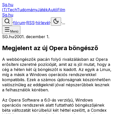
Sg.hu
IT/Tech
Tudomány
Játék
Autó
Film
Sg.hu
·
fórum
·
RSS
·
hírlevél
·
·
...
Menü
SG.hu
·
2001. december 1.
Megjelent az új Opera böngésző
A webböngészők piacán folyó rivalizálásban az Opera
erősíteni szeretné pozícióját, amit az is jól mutat, hogy a
cég a héten két új böngészőt is kiadott. Az egyik a Linux,
míg a másik a Windows operációs rendszerekkel
kompatibilis. Ezek a számos újdonságnak köszönhetően
valószínűleg az eddigieknél jóval népszerűbbek lesznek
a felhasználók körében.
Az Opera Software a 6.0-ás verziójú, Windows
operációs rendszerek alatt futtatható böngészőjének
béta változatát körülbelül két héttel ezelőtt, a Comdex