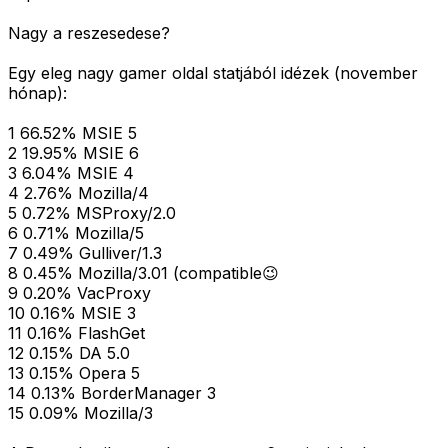
Nagy a reszesedese?
Egy eleg nagy gamer oldal statjából idézek (november
hónap):
1 66.52% MSIE 5
2 19.95% MSIE 6
3 6.04% MSIE 4
4 2.76% Mozilla/4
5 0.72% MSProxy/2.0
6 0.71% Mozilla/5
7 0.49% Gulliver/1.3
8 0.45% Mozilla/3.01 (compatible😉
9 0.20% VacProxy
10 0.16% MSIE 3
11 0.16% FlashGet
12 0.15% DA 5.0
13 0.15% Opera 5
14 0.13% BorderManager 3
15 0.09% Mozilla/3