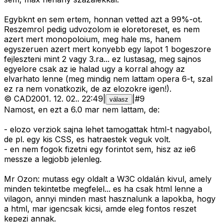
Egybknt en sem ertem, honnan vetted azt a 99%-ot.
Reszemrol pedig udvozolom ie eloretoreset, es nem
azert mert monopoloium, meg hale ms, hanem
egyszeruen azert mert konyebb egy lapot 1 bogeszore
fejleszteni mint 2 vagy 3.ra... ez lustasag, meg sajnos
egyelore csak az ie halad ugy a korral ahogy az
elvarhato lenne (meg mindig nem lattam opera 6-t, szal
ez ra nem vonatkozik, de az elozokre igen!).
©
CAD
2001. 12. 02.
.
22:49
|
|
#
9
válasz
Namost, en ezt a 6.0 mar nem lattam, de:
- elozo verziok sajna lehet tamogattak html-t nagyabol,
de pl. egy kis CSS, es hatraestek veguk volt.
- en nem fogok fizetni egy forintot sem, hisz az ie6
messze a legjobb jelenleg.
Mr Ozon: mutass egy oldalt a W3C oldalán kivul, amely
minden tekintetbe megfelel... es ha csak html lenne a
vilagon, annyi minden mast hasznalunk a lapokba, hogy
a html, mar igencsak kicsi, amde eleg fontos reszet
kepezi annak.