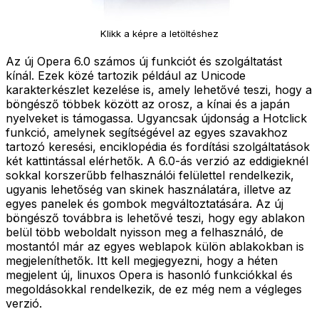
Klikk a képre a letöltéshez
Az új Opera 6.0 számos új funkciót és szolgáltatást
kínál. Ezek közé tartozik például az Unicode
karakterkészlet kezelése is, amely lehetővé teszi, hogy a
böngésző többek között az orosz, a kínai és a japán
nyelveket is támogassa. Ugyancsak újdonság a Hotclick
funkció, amelynek segítségével az egyes szavakhoz
tartozó keresési, enciklopédia és fordítási szolgáltatások
két kattintással elérhetők. A 6.0-ás verzió az eddigieknél
sokkal korszerűbb felhasználói felülettel rendelkezik,
ugyanis lehetőség van skinek használatára, illetve az
egyes panelek és gombok megváltoztatására. Az új
böngésző továbbra is lehetővé teszi, hogy egy ablakon
belül több weboldalt nyisson meg a felhasználó, de
mostantól már az egyes weblapok külön ablakokban is
megjeleníthetők. Itt kell megjegyezni, hogy a héten
megjelent új, linuxos Opera is hasonló funkciókkal és
megoldásokkal rendelkezik, de ez még nem a végleges
verzió.