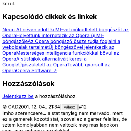
kerül.
Kapcsolódó cikkek és linkek
Neon AI néven adott ki MI-vel működtetett böngészőt az
Opera
Helyettünk internetezik az Opera új MI-
böngészője
Az Opera böngésző össze tudja foglalni a
weboldalak tartalmát
Új böngészővel jelentkezik az
Opera
Mesterséges intelligencia funkciókkal bővül az
Opera
A sütifájlok alternatíváit keresi a
Google
Újjászületett az Opera
Tovább gyorsult az
Opera
Opera Software
↗
Hozzászólások
Jelentkezz be
a hozzászóláshoz.
©
CAD
2001. 12. 04.
.
21:34
|
|
#
12
válasz
Imho szerencsere... a stat tenyleg nem mervado, mert
ez a gamerek kozotti stat, szoval ez a gamer felallas, de
sztem komolyabban nem valtozik meg mas lapokon
sem, max nehany szazalekkal.