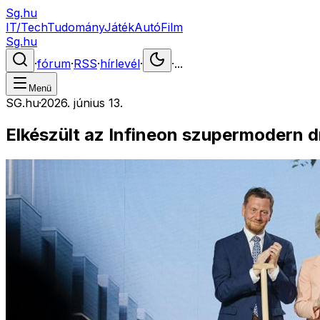
Sg.hu
IT/Tech
Tudomány
Játék
Autó
Film
Sg.hu
·
fórum
·
RSS
·
hírlevél
·
·
...
Menü
SG.hu
·
2026. június 13.
Elkészült az Infineon szupermodern d