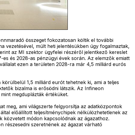
 fennmaradó összeget fokozatosan költik el további
a vezetésével, múlt heti jelentésükben úgy fogalmaztak,
int az MI szektor ügyfelei részéről jelentkező kereslet
027-es és 2028-as pénzügyi évek során. Az elemzők emiatt
állalat ezen a területen 2028-ra már 4,5 milliárd eurós
lbelül 1,5 milliárd eurót tehetnek ki, ami a teljes
tetők bizalma is erősödni látszik. Az Infineon
b mint megduplázták értéküket.
at meg, ami világszerte felgyorsítja az adatközpontok
által előállított teljesítménychipek nélkülözhetetlenek az
csak közvetett módon kapcsolódnak az ágazathoz.
on részesedni szeretnének az ágazat várható