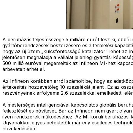
A beruházás teljes összege 5 milliárd eurót tesz ki, ebből
gyártóberendezések beszerzésére és a termelési kapacitá
hogy az új üzem „kulcsfontosságú katalizátor" lehet az I
jelentősen meghaladja a vállalat jelenlegi gyártási képes
500 millió euróval megemelték az Infineon MI-hez kapcsoló
árbevételt érhet el.
Az Infineon korábban arról számolt be, hogy az adatközpo
értékesítés hozzávetőleg 10 százalékát jelenti. Ez az össz
részvényeinek árfolyama 2,6 százalékkal emelkedett, elérv
A mesterséges intelligenciával kapcsolatos globális beruh
fejlesztését és bővítését. Bár az Infineon nem gyárt olyan f
ilyen rendszerek működéséhez. Az MI körüli beruházási l
Ugyanakkor egyes befektetők már egy esetleges technoló
növekedéséből.