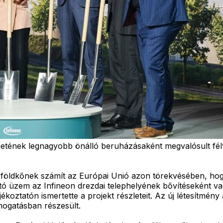
netének legnagyobb önálló beruházásaként megvalósult fé
földkőnek számít az Európai Unió azon törekvésében, hogy 
ó üzem az Infineon drezdai telephelyének bővítéseként val
jékoztatón ismertette a projekt részleteit. Az új létesítmé
mogatásban részesült.