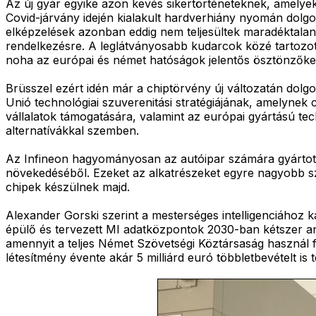
Az új gyár egyike azon kevés sikertörténeteknek, amelye
Covid-járvány idején kialakult hardverhiány nyomán dolgoz
elképzelések azonban eddig nem teljesültek maradéktalanu
rendelkezésre. A leglátványosabb kudarcok közé tartozot
noha az európai és német hatóságok jelentős ösztönzőket 
Brüsszel ezért idén már a chiptörvény új változatán dolgo
Unió technológiai szuverenitási stratégiájának, amelynek 
vállalatok támogatására, valamint az európai gyártású tec
alternatívákkal szemben.
Az Infineon hagyományosan az autóipar számára gyártott 
növekedéséből. Ezeket az alkatrészeket egyre nagyobb sz
chipek készülnek majd.
Alexander Gorski szerint a mesterséges intelligenciához
épülő és tervezett MI adatközpontok 2030-ban kétszer ann
amennyit a teljes Német Szövetségi Köztársaság használ f
létesítmény évente akár 5 milliárd euró többletbevételt is