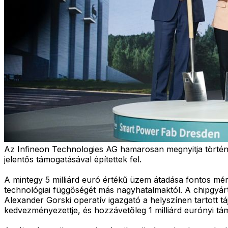
Az Infineon Technologies AG hamarosan megnyitja törté
jelentős támogatásával építettek fel.
A mintegy 5 milliárd euró értékű üzem átadása fontos mér
technológiai függőségét más nagyhatalmaktól. A chipgyárt
Alexander Gorski operatív igazgató a helyszínen tartott tá
kedvezményezettje, és hozzávetőleg 1 milliárd eurónyi tá