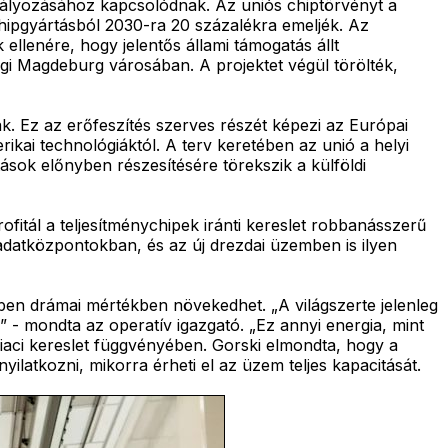
abályozásához kapcsolódnak. Az uniós chiptörvényt a
chipgyártásból 2030-ra 20 százalékra emeljék. Az
llenére, hogy jelentős állami támogatás állt
gi Magdeburg városában. A projektet végül törölték,
k. Ez az erőfeszítés szerves részét képezi az Európai
ikai technológiáktól. A terv keretében az unió a helyi
ások előnyben részesítésére törekszik a külföldi
itál a teljesítménychipek iránti kereslet robbanásszerű
adatközpontokban, és az új drezdai üzemben is ilyen
ben drámai mértékben növekedhet. „A világszerte jelenleg
 - mondta az operatív igazgató. „Ez annyi energia, mint
piaci kereslet függvényében. Gorski elmondta, hogy a
yilatkozni, mikorra érheti el az üzem teljes kapacitását.