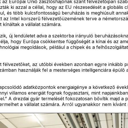
k az Európai Unió zászlóshajónak szánt félvezetőipari sz
ták ki azzal a céllal, hogy az EU részesedését a globális 
l, és több kulcsfontosságú beruházás is meghiúsult annak e
t az Intel korszerű félvezetőüzemének terve a németorszá
kínáltak a vállalat számára.
zik, új lendületet adva a szektorba irányuló beruházásokna
célja, hogy Európa csökkentse függőségét a kínai és az amer
hnológiai megoldások, például a chipek és a felhőszolgáltat
félvezetőket, az utóbbi években azonban egyre inkább prof
ámban használják fel a mesterséges intelligenciára épülő 
 kapcsolódó adatközpontok energiaigénye a következő évek
yi villamos energiát fognak fogyasztani, mint napjainkban”
el.” A drezdai gyár termelését fokozatosan bővítik majd a 
 termelhet a vállalat számára. Arról ugyanakkor nem kívánt n