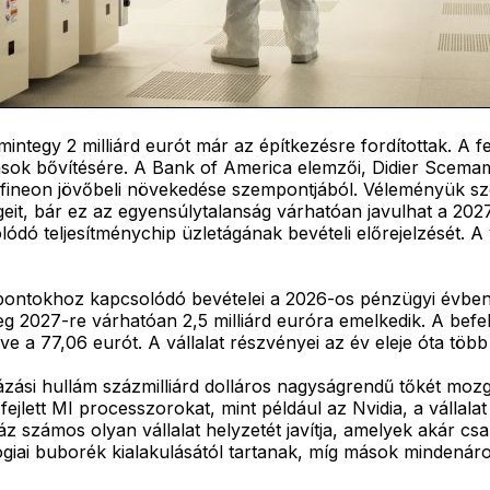
 mintegy 2 milliárd eurót már az építkezésre fordítottak. A
sok bővítésére. A Bank of America elemzői, Didier Scemam
nfineon jövőbeli növekedése szempontjából. Véleményük szer
ségeit, bár ez az egyensúlytalanság várhatóan javulhat a 2
dó teljesítménychip üzletágának bevételi előrejelzését. A v
ntokhoz kapcsolódó bevételei a 2026-os pénzügyi évben körü
eg 2027-re várhatóan 2,5 milliárd euróra emelkedik. A befek
e a 77,06 eurót. A vállalat részvényei az év eleje óta töb
ázási hullám százmilliárd dolláros nagyságrendű tőkét mozg
ejlett MI processzorokat, mint például az Nvidia, a vállalat 
áz számos olyan vállalat helyzetét javítja, amelyek akár 
giai buborék kialakulásától tartanak, míg mások mindenár