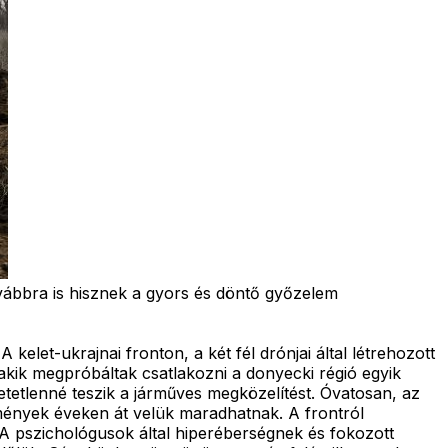
ábbra is hisznek a gyors és döntő győzelem
et-ukrajnai fronton, a két fél drónjai által létrehozott
kik megpróbáltak csatlakozni a donyecki régió egyik
etetlenné teszik a járműves megközelítést. Óvatosan, az
ezmények éveken át velük maradhatnak. A frontról
t. A pszichológusok által hiperéberségnek és fokozott