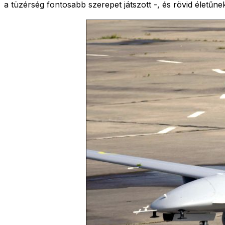
a tüzérség fontosabb szerepet játszott -, és rövid életűnek