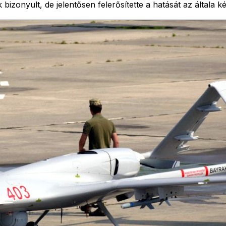
 bizonyult, de jelentősen felerősítette a hatását az általa k