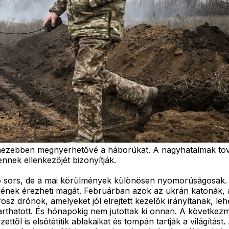
ehezebben megnyerhetővé a háborúkat. A nagyhatalmak tov
nek ellenkezőjét bizonyítják.
ors, de a mai körülmények különösen nyomorúságosak. A kel
jének érezheti magát. Februárban azok az ukrán katonák, a
z drónok, amelyeket jól elrejtett kezelők irányítanak, leh
eltarthatott. És hónapokig nem jutottak ki onnan. A követk
ttől is elsötétítik ablakaikat és tompán tartják a világítás