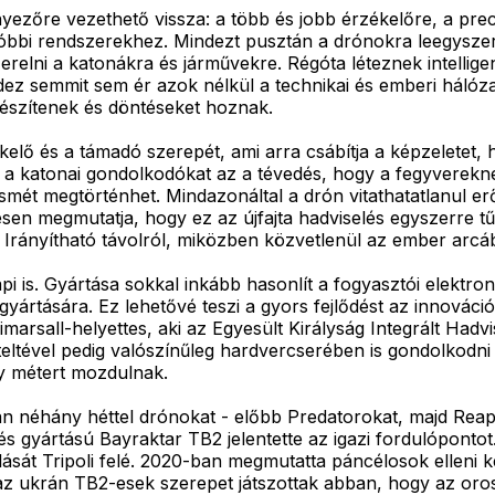
yezőre vezethető vissza: a több és jobb érzékelőre, a prec
utóbbi rendszerekhez. Mindezt pusztán a drónokra leegysze
szerelni a katonákra és járművekre. Régóta léteznek intelli
ez semmit sem ér azok nélkül a technikai és emberi hálóza
észítenek és döntéseket hoznak.
zékelő és a támadó szerepét, ami arra csábítja a képzelete
 a katonai gondolkodókat az a tévedés, hogy a fegyverekne
mét megtörténhet. Mindazonáltal a drón vitathatatlanul erő
esen megmutatja, hogy ez az újfajta hadviselés egyszerre tű
Irányítható távolról, miközben közvetlenül az ember arcába
s. Gyártása sokkal inkább hasonlít a fogyasztói elektronik
gyártására. Ez lehetővé teszi a gyors fejlődést az innovác
imarsall-helyettes, aki az Egyesült Királyság Integrált Hadvi
teltével pedig valószínűleg hardvercserében is gondolkodni 
y métert mozdulnak.
 néhány héttel drónokat - előbb Predatorokat, majd Reaper
s gyártású Bayraktar TB2 jelentette az igazi fordulópontot
ulását Tripoli felé. 2020-ban megmutatta páncélosok ellen
 az ukrán TB2-esek szerepet játszottak abban, hogy az orosz