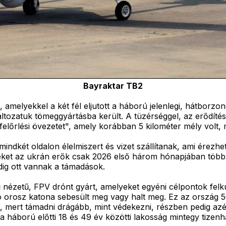
Bayraktar TB2
elyekkel a két fél eljutott a háború jelenlegi, hátborzong
tozatuk tömeggyártásba került. A tüzérséggel, az erődíté
felőrlési övezetet", amely korábban 5 kilométer mély volt,
dkét oldalon élelmiszert és vizet szállítanak, ami érezhet
elyeket az ukrán erők csak 2026 első három hónapjában több
dig ott vannak a támadások.
 nézetű, FPV drónt gyárt, amelyeket egyéni célpontok felk
ó orosz katona sebesült meg vagy halt meg. Ez az ország 50
t, mert támadni drágább, mint védekezni, részben pedig az
 háború előtti 18 és 49 év közötti lakosság mintegy tizenha