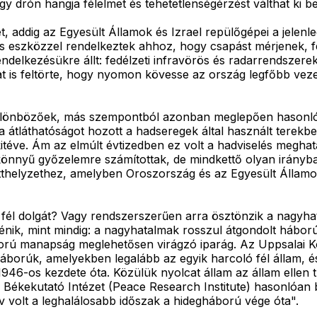
gy drón hangja félelmet és tehetetlenségérzést válthat ki b
t, addig az Egyesült Államok és Izrael repülőgépei a jelen
es eszközzel rendelkeztek ahhoz, hogy csapást mérjenek, f
rendelkezésükre állt: fedélzeti infravörös és radarrendsze
 is feltörte, hogy nyomon kövesse az ország legfőbb vezető
különbözőek, más szempontból azonban meglepően hasonlóak
ajta átláthatóságot hozott a hadseregek által használt terekb
itéve. Ám az elmúlt évtizedben ez volt a hadviselés meghatá
n könnyű győzelemre számítottak, de mindkettő olyan irányba
 patthelyzethez, amelyben Oroszország és az Egyesült Álla
 fél dolgát? Vagy rendszerszerűen arra ösztönzik a nagyha
nik, mint mindig: a nagyhatalmak rosszul átgondolt hábo
áború manapság meglehetősen virágzó iparág. Az Uppsalai K
n háborúk, amelyekben legalább az egyik harcoló fél állam, 
46-os kezdete óta. Közülük nyolcat állam az állam ellen t
 Békekutató Intézet (Peace Research Institute) hasonlóan 
v volt a leghalálosabb időszak a hidegháború vége óta".