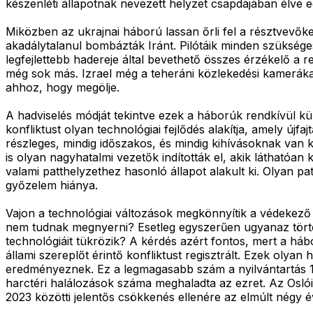
készenléti állapotnak nevezett helyzet csapdájában élve e
Miközben az ukrajnai háború lassan őrli fel a résztvevőke
akadálytalanul bombázták Iránt. Pilótáik minden szükség
legfejlettebb hadereje által bevethető összes érzékelő a 
még sok más. Izrael még a teheráni közlekedési kamerákat
ahhoz, hogy megölje.
A hadviselés módját tekintve ezek a háborúk rendkívül 
konfliktust olyan technológiai fejlődés alakítja, amely újf
részleges, mindig időszakos, és mindig kihívásoknak van k
is olyan nagyhatalmi vezetők indították el, akik láthatóa
valami patthelyzethez hasonló állapot alakult ki. Olyan
győzelem hiánya.
Vajon a technológiai változások megkönnyítik a védekező
nem tudnak megnyerni? Esetleg egyszerűen ugyanaz törté
technológiáit tükrözik? A kérdés azért fontos, mert a h
állami szereplőt érintő konfliktust regisztrált. Ezek olya
eredményeznek. Ez a legmagasabb szám a nyilvántartás 19
harctéri halálozások száma meghaladta az ezret. Az Oslói
2023 közötti jelentős csökkenés ellenére az elmúlt négy é