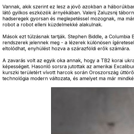
Vannak, akik szerint ez lesz a jövő azokban a háborúkban
látó gyilkos eszközök árnyékában. Valerij Zaluzsnij tá
hadseregek gyorsan és meglepetéssel mozognak, ma már "el
robot a robot elleni küzdelmekké alakulnak.
Mások ezt túlzásnak tartják. Stephen Biddle, a Columbia 
rendszerek jelennek meg - a lézerek különösen ígéretese
eltolódhat, enyhülést hozva a szárazföldi erők számára.
A zavarás volt az egyik oka annak, hogy a TB2 korai ukraj
képességeit. Hasonló sorsra jutottak az amerikai Excalibu
kurszki területért vívott harcok során Oroszország úttörő
technológia modern változata, és amelyet ma már mindkét