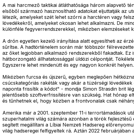
A mai harcmező taktikai átláthatósága három alapvető tén
elsőből származó hasznosítható adatokat eljuttatják az 
létezik, amelyeket szét lehet szórni a harctéren vagy fel
lövedékekről, amelyeket okosan lehet alkalmazni. De mind
különféle fegyverrendszerekkel, miközben elemzéseket k
A drón egyetlen kezelő irányítása alatt egyesítheti az ér
sűrítse. A hadtörténelem során már többször félrevezette
az őket legjobban alkalmazó rendszerekből fakadtak. Ez is
hátborzongató állhatatossággal üldözi célpontját. Tökélet
Egyszerre lehet mindenütt és egy nagyon konkrét helyen. 
Miközben furcsa és újszerű, egyben meglepően hétköznapi i
csúcskategóriás rakéták vagy akár a tüzérségi lövedékek 
naponta frissítik a kódot" - mondja Simon Strasdin brit lég
jelentősebb szoftverfrissítésre van szükség. Hat hónap el
és tűnhetnek el, hogy közben a frontvonalak csak néhán
Amerika már a 2001. szeptember 11-i terrortámadások után
szuperhatalmi világ számára azonban a török fejlesztésű é
segített megállítani a Líbiai Nemzeti Hadsereg előrenyom
világ hadseregei felfigyeltek rá. Aztán 2022 februárjában