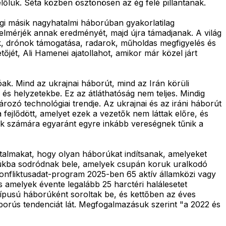
előlük. Séta közben ösztönösen az ég felé pillantanak.
legi másik nagyhatalmi háborúban gyakorlatilag
elmérjék annak eredményét, majd újra támadjanak. A világ
rek, drónok támogatása, radarok, műholdas megfigyelés és
jét, Ali Hamenei ajatollahot, amikor már közel járt
. Mind az ukrajnai háborút, mind az Irán körüli
e és helyzetekbe. Ez az átláthatóság nem teljes. Mindig
rozó technológiai trendje. Az ukrajnai és az iráni háborút
 fejlődött, amelyet ezek a vezetők nem láttak előre, és
mok számára egyaránt egyre inkább vereségnek tűnik a
talmakat, hogy olyan háborúkat indítsanak, amelyeket
rúkba sodródnak bele, amelyek csupán koruk uralkodó
onfliktusadat-program 2025-ben 65 aktív államközi vagy
és amelyek évente legalább 25 harctéri halálesetet
ípusú háborúként soroltak be, és kettőben az éves
borús tendenciát lát. Megfogalmazásuk szerint "a 2022 és