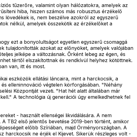
íziós tűzerőre, valamint olyan hálózatokra, amelyek az
rűsíteni hiba, hiszen számos más robusztus érzékelő
gens lövedékek is, nem beszélve azokról az egyszerű
tok nélkül, amelyek összekötik az érzékelőket a
t, hogy ezt a bonyolultságot egyetlen egyszerű csomaggá
k tulajdonították azokat az előnyöket, amelyek valójában
teljes jelképe a változásnak. Őrként lebeg az égen, és
nhet tértől elszakítottnak és rendkívül helyhez kötöttnek.
n van, itt és most.
ai eszközök ellátási láncaira, mint a harckocsik, a
ió és elleninnováció végtelen körforgásában. "Néhány
selési Központját vezeti. "Hat hét alatt általában már
kell." A technológia új generációi úgy emelkedhetnek fel
eket - használt ellenségei likvidálására. A nem
. A TB2 első jelentős bevetése 2019-ben történt, amikor
i képességeit előbb Szíriában, majd Örményországban. A
 harckocsik ne érjék el Kijevet. Sikerük részleges volt -