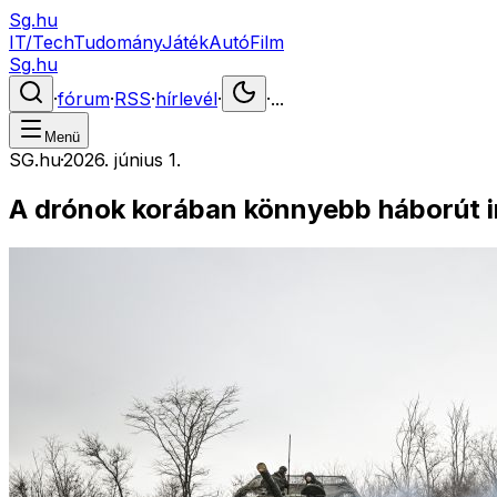
Sg.hu
IT/Tech
Tudomány
Játék
Autó
Film
Sg.hu
·
fórum
·
RSS
·
hírlevél
·
·
...
Menü
SG.hu
·
2026. június 1.
A drónok korában könnyebb háborút i