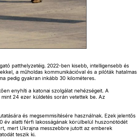
ató patthelyzetéig. 2022-ben kisebb, intelligensebb és
sekkel, a műholdas kommunikációval és a pilóták hatalmas
 ma pedig gyakran inkább 30 kilométeres.
ően enyhíti a katonai szolgálat nehézségeit. A
 mint 24 ezer küldetés során vetettek be. Az
utatására és megsemmisítésére használnak. Ezek jelentős
 év alatti férfi lakosságának körülbelül huszonötödét
ért, mert Ukrajna messzebbre jutott az emberek
todát teszik ki.