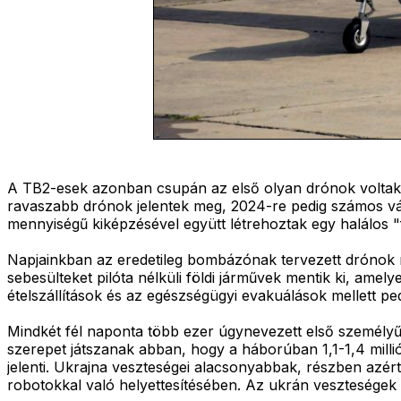
A TB2-esek azonban csupán az első olyan drónok voltak, am
ravaszabb drónok jelentek meg, 2024-re pedig számos vál
mennyiségű kiképzésével együtt létrehoztak egy halálos "
Napjainkban az eredetileg bombázónak tervezett drónok min
sebesülteket pilóta nélküli földi járművek mentik ki, am
ételszállítások és az egészségügyi evakuálások mellett pe
Mindkét fél naponta több ezer úgynevezett első személyű
szerepet játszanak abban, hogy a háborúban 1,1-1,4 milli
jelenti. Ukrajna veszteségei alacsonyabbak, részben azér
robotokkal való helyettesítésében. Az ukrán veszteségek a