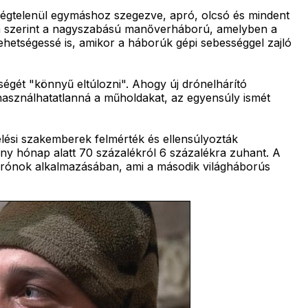
l végtelenül egymáshoz szegezve, apró, olcsó és mindent
oka szerint a nagyszabású manőverháború, amelyben a
ehetségessé is, amikor a háborúk gépi sebességgel zajló
ségét "könnyű eltúlozni". Ahogy új drónelhárító
használhatatlanná a műholdakat, az egyensúly ismét
selési szakemberek felmérték és ellensúlyozták
ány hónap alatt 70 százalékról 6 százalékra zuhant. A
t drónok alkalmazásában, ami a második világháborús