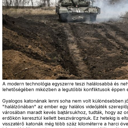
A modern technológia egyszerre teszi halálosabbá és n
lehetőségében miközben a legutóbbi konfliktusok éppen en
Gyalogos katonának lenni soha nem volt különösebben jó s
"halálzónában" az ember egy halálos videójáték szereplő
városában maradt kevés bajtársukhoz, tudták, hogy az oros
erdőkön keresztül kellett beszivárogniuk. Ez hetekig is 
visszatérő katonák még több száz kilométerre a harci öveze