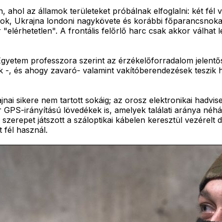
, ahol az államok területeket próbálnak elfoglalni: két fé
bornok, Ukrajna londoni nagykövete és korábbi főparancsn
érhetetlen". A frontális felőrlő harc csak akkor válhat l
Egyetem professzora szerint az érzékelőforradalom jelentő
k -, és ahogy zavaró- valamint vakítóberendezések teszik 
nai sikere nem tartott sokáig; az orosz elektronikai hadvi
r GPS-irányítású lövedékek is, amelyek találati aránya néh
 szerepet játszott a száloptikai kábelen keresztül vezérel
 fél használ.