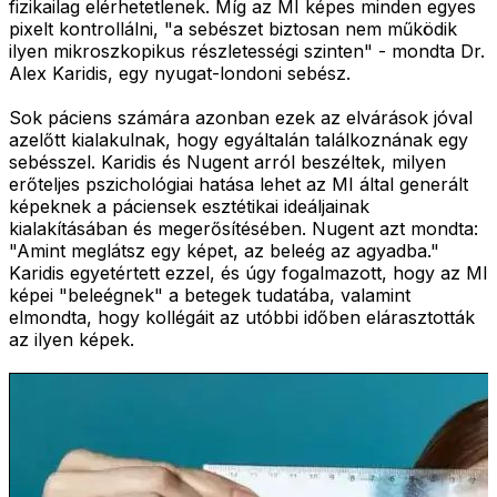
fizikailag elérhetetlenek. Míg az MI képes minden egyes
pixelt kontrollálni, "a sebészet biztosan nem működik
ilyen mikroszkopikus részletességi szinten" - mondta Dr.
Alex Karidis, egy nyugat-londoni sebész.
Sok páciens számára azonban ezek az elvárások jóval
azelőtt kialakulnak, hogy egyáltalán találkoznának egy
sebésszel. Karidis és Nugent arról beszéltek, milyen
erőteljes pszichológiai hatása lehet az MI által generált
képeknek a páciensek esztétikai ideáljainak
kialakításában és megerősítésében. Nugent azt mondta:
"Amint meglátsz egy képet, az beleég az agyadba."
Karidis egyetértett ezzel, és úgy fogalmazott, hogy az MI
képei "beleégnek" a betegek tudatába, valamint
elmondta, hogy kollégáit az utóbbi időben elárasztották
az ilyen képek.