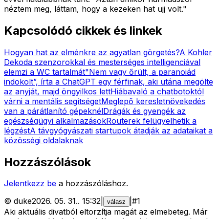
néztem meg, láttam, hogy a kezeken hat ujj volt."
Kapcsolódó cikkek és linkek
Hogyan hat az elménkre az agyatlan görgetés?
A Kohler
Dekoda szenzorokkal és mesterséges intelligenciával
elemzi a WC tartalmát
"Nem vagy őrült, a paranoiád
indokolt”, írta a ChatGPT egy férfinak, aki utána megölte
az anyját, majd öngyilkos lett
Hiábavaló a chatbotoktól
várni a mentális segítséget
Meglepő keresletnövekedés
van a párátlanító gépeknél
Drágák és gyengék az
egészségügyi alkalmazások
Routerek felügyelhetik a
légzést
A távgyógyászati startupok átadják az adataikat a
közösségi oldalaknak
Hozzászólások
Jelentkezz be
a hozzászóláshoz.
©
duke
2026. 05. 31.
.
15:32
|
|
#
1
válasz
Aki aktuális divatból eltorzítja magát az elmebeteg. Már