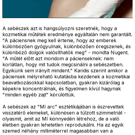
A sebészek azt is hangsúlyozni szeretnék, hogy a
kozmetikai műtétek eredménye egyáltalán nem garantált.
"A páciensnek meg kell értenie, hogy az emberek
különbözően gyógyulnak, különbözően öregszenek, és
különböző dolgok valósíthatók meg" - mondta Nugent.
"A műtét előtt azt mondom a pácienseknek: nem
korlátlan, hogy mit tudok megcsinálni a sebészetben.
Egyikünk sem irányít mindent." Karidis szerint amikor a
páciensek mélyreható kutatásba kezdenek a kozmetikai
beavatkozásokkal kapcsolatban, gyakran kizárólag a
képekre koncentrálnak, és figyelmen kívül hagynak
"minden egyéb zajt" körülöttük.
A sebészek az "MI arc" esztétikájában is észrevettek
visszatérő elemeket, különösen a túlzott szimmetriát -
olyasmit, amit az MI könnyedén létrehoz, de a való
életben gyakran lehetetlen reprodukálni. Ha az egyik
szemed néhány milliméterrel magasabban van a