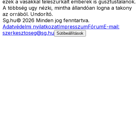
ezek a vasakkal teleszurkált emberek is gusztustalanok.
A többség ugy nézki, mintha állandóan logna a takony
az orrából. Undorító.
Sg
.hu
©
2026
Minden jog fenntartva.
Adatvédelmi nyilatkozat
Impresszum
Fórum
E-mail:
szerkesztoseg@sg.hu
Sütibeállítások