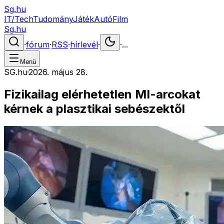
Sg.hu
IT/Tech
Tudomány
Játék
Autó
Film
Sg.hu
·
fórum
·
RSS
·
hírlevél
·
·
...
Menü
SG.hu
·
2026. május 28.
Fizikailag elérhetetlen MI-arcokat
kérnek a plasztikai sebészektől