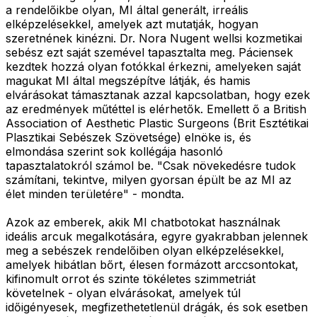
a rendelőikbe olyan, MI által generált, irreális
elképzelésekkel, amelyek azt mutatják, hogyan
szeretnének kinézni. Dr. Nora Nugent wellsi kozmetikai
sebész ezt saját szemével tapasztalta meg. Páciensek
kezdtek hozzá olyan fotókkal érkezni, amelyeken saját
magukat MI által megszépítve látják, és hamis
elvárásokat támasztanak azzal kapcsolatban, hogy ezek
az eredmények műtéttel is elérhetők. Emellett ő a British
Association of Aesthetic Plastic Surgeons (Brit Esztétikai
Plasztikai Sebészek Szövetsége) elnöke is, és
elmondása szerint sok kollégája hasonló
tapasztalatokról számol be. "Csak növekedésre tudok
számítani, tekintve, milyen gyorsan épült be az MI az
élet minden területére" - mondta.
Azok az emberek, akik MI chatbotokat használnak
ideális arcuk megalkotására, egyre gyakrabban jelennek
meg a sebészek rendelőiben olyan elképzelésekkel,
amelyek hibátlan bőrt, élesen formázott arccsontokat,
kifinomult orrot és szinte tökéletes szimmetriát
követelnek - olyan elvárásokat, amelyek túl
időigényesek, megfizethetetlenül drágák, és sok esetben