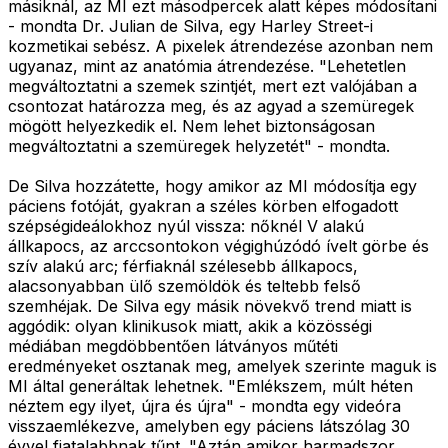
másiknál, az MI ezt másodpercek alatt képes módosítani
- mondta Dr. Julian de Silva, egy Harley Street-i
kozmetikai sebész. A pixelek átrendezése azonban nem
ugyanaz, mint az anatómia átrendezése. "Lehetetlen
megváltoztatni a szemek szintjét, mert ezt valójában a
csontozat határozza meg, és az agyad a szemüregek
mögött helyezkedik el. Nem lehet biztonságosan
megváltoztatni a szemüregek helyzetét" - mondta.
De Silva hozzátette, hogy amikor az MI módosítja egy
páciens fotóját, gyakran a széles körben elfogadott
szépségideálokhoz nyúl vissza: nőknél V alakú
állkapocs, az arccsontokon végighúzódó ívelt görbe és
szív alakú arc; férfiaknál szélesebb állkapocs,
alacsonyabban ülő szemöldök és teltebb felső
szemhéjak. De Silva egy másik növekvő trend miatt is
aggódik: olyan klinikusok miatt, akik a közösségi
médiában megdöbbentően látványos műtéti
eredményeket osztanak meg, amelyek szerinte maguk is
MI által generáltak lehetnek. "Emlékszem, múlt héten
néztem egy ilyet, újra és újra" - mondta egy videóra
visszaemlékezve, amelyben egy páciens látszólag 30
évvel fiatalabbnak tűnt. "Aztán amikor harmadszor