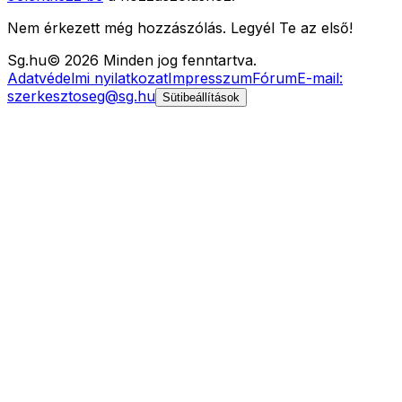
Nem érkezett még hozzászólás. Legyél Te az első!
Sg
.hu
©
2026
Minden jog fenntartva.
Adatvédelmi nyilatkozat
Impresszum
Fórum
E-mail:
szerkesztoseg@sg.hu
Sütibeállítások