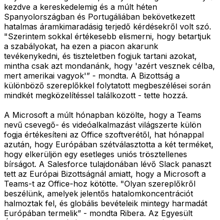
kezdve a kereskedelemig és a múlt héten
Spanyolországban és Portugáliában bekövetkezett
hatalmas áramkimaradásig terjedő kérdésekről volt szó.
"Szerintem sokkal értékesebb elismerni, hogy betartjuk
a szabályokat, ha ezen a piacon akarunk
tevékenykedni, és tiszteletben fogjuk tartani azokat,
mintha csak azt mondanánk, hogy 'azért vesznek célba,
mert amerikai vagyok'” - mondta. A Bizottság a
különböző szereplőkkel folytatott megbeszélései során
mindkét megközelítéssel találkozott - tette hozzá.
A Microsoft a múlt hónapban közölte, hogy a Teams
nevű csevegő- és videóalkalmazást világszerte külön
fogja értékesíteni az Office szoftverétől, hat hónappal
azután, hogy Európában szétválasztotta a két terméket,
hogy elkerüljön egy esetleges uniós trösztellenes
bírságot. A Salesforce tulajdonában lévő Slack panaszt
tett az Európai Bizottságnál amiatt, hogy a Microsoft a
Teams-t az Office-hoz kötötte. "Olyan szereplőkről
beszélünk, amelyek jelentős hatalomkoncentrációt
halmoztak fel, és globális bevételeik mintegy harmadát
Európában termelik” - mondta Ribera. Az Egyesült