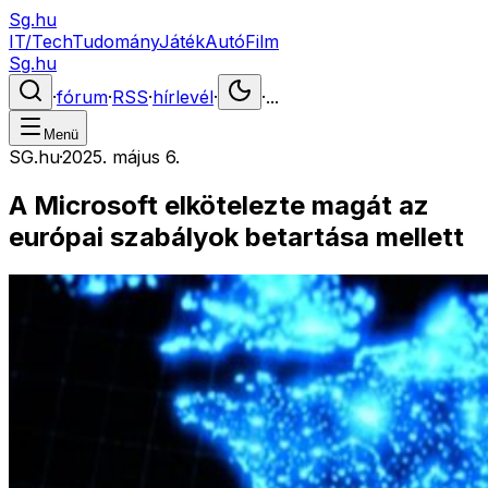
Sg.hu
IT/Tech
Tudomány
Játék
Autó
Film
Sg.hu
·
fórum
·
RSS
·
hírlevél
·
·
...
Menü
SG.hu
·
2025. május 6.
A Microsoft elkötelezte magát az
európai szabályok betartása mellett