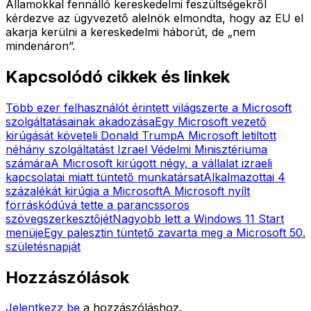
Államokkal fennálló kereskedelmi feszültségekről
kérdezve az ügyvezető alelnök elmondta, hogy az EU el
akarja kerülni a kereskedelmi háborút, de „nem
mindenáron”.
Kapcsolódó cikkek és linkek
Több ezer felhasználót érintett világszerte a Microsoft
szolgáltatásainak akadozása
Egy Microsoft vezető
kirúgását követeli Donald Trump
A Microsoft letiltott
néhány szolgáltatást Izrael Védelmi Minisztériuma
számára
A Microsoft kirúgott négy, a vállalat izraeli
kapcsolatai miatt tüntető munkatársat
Alkalmazottai 4
százalékát kirúgja a Microsoft
A Microsoft nyílt
forráskódúvá tette a parancssoros
szövegszerkesztőjét
Nagyobb lett a Windows 11 Start
menüje
Egy palesztin tüntető zavarta meg a Microsoft 50.
születésnapját
Hozzászólások
Jelentkezz be
a hozzászóláshoz.