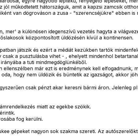
lliárdosai, egyre nagyobb léptékű, fenyegető lépéseket, mer
z jól működtetett hátországuk, amit a kapzsi zamcsik otthon
üliként van dögrováson a zusa - "szerencséjükre" ebben is 
 mer' a különösen idegenszívű vezetés hagyta a világvezető
őslakosok központosított üldözésén kívül a kontinensen.
tban játszik és ezért a médiát kezükben tartók mindenfelé 
y csak a pusztulásba vihet - , ehelyett mindenhol betartan
irányába a tuti mindmegdöglünkéből.
yen ellenszélben már ezt is eredménynek kell elfogadnunk, m
 oda, hogy nem üldözik és büntetik az igazságot, akkor jöhet
egyszerűen csak pénzt akar keresni bármi áron. Jelenleg pl 
vámrendelkezés miatt az egekbe szökik.
rintik.
osába fog kerülni.
kee gépeket nagyon sok szakma szereti. Az autószerelőktő