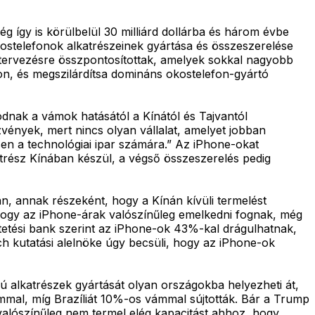
ég így is körülbelül 30 milliárd dollárba és három évbe
ostelefonok alkatrészeinek gyártása és összeszerelése
méktervezésre összpontosítottak, amelyek sokkal nagyobb
jon, és megszilárdítsa domináns okostelefon-gyártó
ódnak a vámok hatásától a Kínától és Tajvantól
vények, mert nincs olyan vállalat, amelyet jobban
en a technológiai ipar számára.” Az iPhone-okat
trész Kínában készül, a végső összeszerelés pedig
n, annak részeként, hogy a Kínán kívüli termelést
 hogy az iPhone-árak valószínűleg emelkedni fognak, még
ektetési bank szerint az iPhone-ok 43%-kal drágulhatnak,
ch kutatási alelnöke úgy becsüli, hogy az iPhone-ok
gú alkatrészek gyártását olyan országokba helyezheti át,
mmal, míg Brazíliát 10%-os vámmal sújtották. Bár a Trump
valószínűleg nem termel elég kapacitást ahhoz, hogy