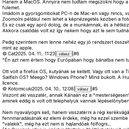
Hanem a MacOS. Annyira nem tudtam megszokni hogy a Ma
fülemet.
Imádom a gyorsgombokat PC-n de Mac-en vagy nincs, vag
Zoomolni például nem lehet a képnézegetés közben a fot
És ez csak egy apró dolog, de a munkámnak, és a hétközna
Akkora csalódás volt ez így nekem hogy azt le sem tudnám
Pedig szerintem nem lenne nehéz egy jó rendszert összeh
mint az apple.
©
Cat
2025. 04. 11.
.
11:23
|
|
#
6
válasz
"Én azt nem értem hogy Európában hogy bánatba nem tudot
Ott volt a firefox OS, kutyának se kellett. Vagy ott van 
Sailfish OS? Meego? Windows Phone? Mind bukott. A Huaw
licence.
©
Kotomicuki
2025. 04. 10.
.
12:08
|
|
#
5
válasz
Viszont aki visszatér, annak Kánaán ez a "mesterségesen"
aminek eddig is volt ott telephelyük vannak lépéselőnyben
Nem nyavalyogni kell, hanem visszatérni a régi kerékvágá
fennmaradásának ez elemi érdeke, még ha ezzel szembe is 
"valakik", még ha ezt nem is hajlandóak fölfogni...