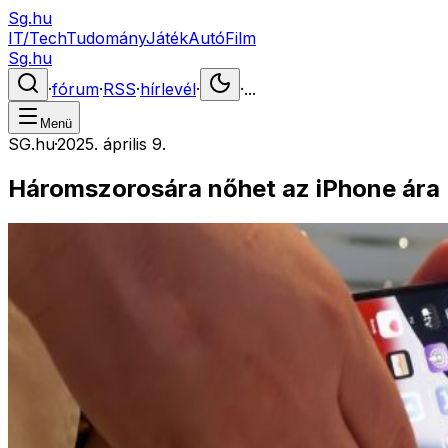
Sg.hu
IT/Tech
Tudomány
Játék
Autó
Film
Sg.hu
·
fórum
·
RSS
·
hírlevél
·
·
...
Menü
SG.hu
·
2025. április 9.
Háromszorosára nőhet az iPhone ára