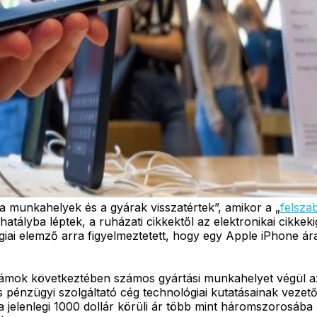
a munkahelyek és a gyárak visszatértek”, amikor a „
felsza
k hatályba léptek, a ruházati cikkektől az elektronikai cik
iai elemző arra figyelmeztetett, hogy egy Apple iPhone ár
a vámok következtében számos gyártási munkahelyet végül az
 pénzügyi szolgáltató cég technológiai kutatásainak vezető
elenlegi 1000 dollár körüli ár több mint háromszorosába ke