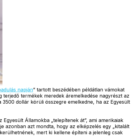
badulás napján
” tartott beszédében példátlan vámokat
kekig terjedő termékek meredek áremelkedése nagyrészt az
a 3500 dollár körüli összegre emelkedne, ha az Egyesült
 Egyesült Államokba „telepítenek át”, ami amerikaiak
je azonban azt mondta, hogy az elképzelés egy „kitalált
rülhetnének, mert ki kellene építeni a jelenleg csak