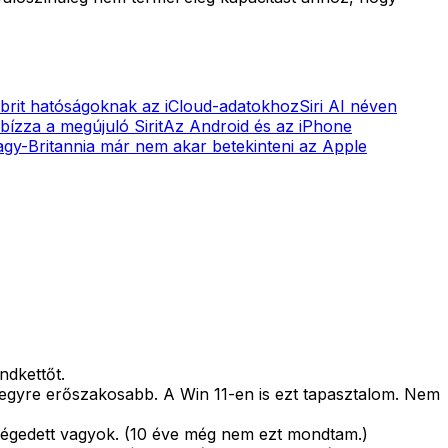
 brit hatóságoknak az iCloud-adatokhoz
Siri AI néven
ízza a megújuló Sirit
Az Android és az iPhone
gy-Britannia már nem akar betekinteni az Apple
ndkettőt.
e egyre erőszakosabb. A Win 11-en is ezt tapasztalom. Nem
légedett vagyok. (10 éve még nem ezt mondtam.)