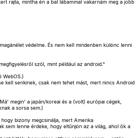
rt rajta, mintha én a bal lábammal vakarnám meg a jobb
a magánélet védelme. És nem kell mindenben különc lenni
figyelésről szól, mint például az android."
 LG WebOS.)
 kell senkinek, csak nem tehet mást, mert nincs Android
Má' megin' a japán/koreai és a (volt) európai cégek,
uknak a sorsa sem.)
, hogy bizony megcsinálja, mert Amerika
k sem lenne érdeke, hogy eltűnjön az a világ, ahol ők a