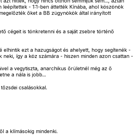
t azt hitték, hogy nincs otthon semmijük sem..., aztán
 leépítettek - 1:1-ben áttették Kínába, ahol köszönök
megelőzték őket a BB zügynökök által irányított
 cégeit is tönkretenni és a saját zsebre történő
elhintik ezt a hazugságot és ahelyett, hogy segítenék -
ak neki, így a köz számára - hiszen minden azon csattan -
ivel a vegytiszta, anarchikus őrületnél még az ő
ne a nála is jobb...
tőzsdei csalásokkal.
l a klímásokig mindenki.