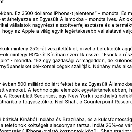
át.
amokban. Ez 3500 dolláros iPhone-t jelentene” - mondta. És m
-át áthelyezze az Egyesült Államokba - mondta Ives. Az ok
rikai vállalatok nagyrészt a szoftverfejlesztésre és a ter
hogy az Apple a világ egyik legértékesebb vállalatává vál
ékük mintegy 25%-át veszítették el, mivel a befektetők agg
ne-ok mintegy 90%-át Kínában szerelik össze. "Esnek a rész
pple” - mondta. "Ez egy gazdasági Armageddon, de különös
rnyőpaneleket dél-koreai cégek szállítják. Néhány más alka
évben 500 milliárd dollárt fektet be az Egyesült Államokba
etett vámokat. A technológiai elemzők egyetértenek abban,
ten. A Rosenblatt Securities, egy New York-i székhelyű bef
áthárítja a fogyasztókra. Neil Shah, a Counterpoint Resear
si bázisát Kínából Indiába és Brazíliába, és a kulcsfontossá
a telefonok költségeit alacsonyan tartsa. Indiát 26%-os vá
csfontosságú iPhone-gyártó központok közül, Shah szerint 