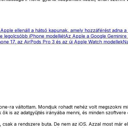
Apple ellenáll a hátsó kapunak, amely hozzáférést adna a
tte legolcsóbb iPhone modelljét
Az Apple a Google Geminire b
one 17, az AirPods Pro 3 és az új Apple Watch modellek
Na
one-ra váltottam. Mondjuk rohadt nehéz volt megszokni mi
k ők is az adatgyűjtés irányába menni, és minden szoftver
, csak a rendszere buta. De nem az iOS. Azzal most már e