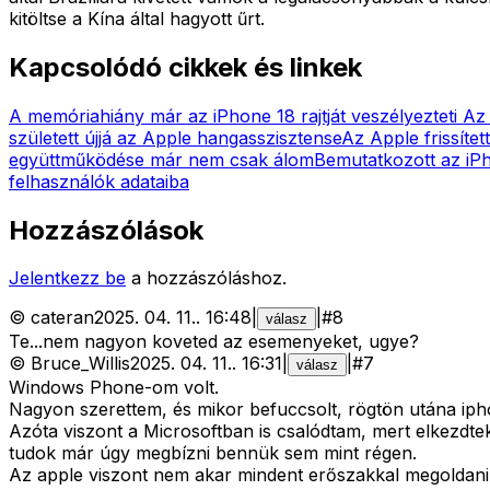
kitöltse a Kína által hagyott űrt.
Kapcsolódó cikkek és linkek
A memóriahiány már az iPhone 18 rajtját veszélyezteti
Az 
született újjá az Apple hangasszisztense
Az Apple frissíte
együttműködése már nem csak álom
Bemutatkozott az iPh
felhasználók adataiba
Hozzászólások
Jelentkezz be
a hozzászóláshoz.
©
cateran
2025. 04. 11.
.
16:48
|
|
#
8
válasz
Te...nem nagyon koveted az esemenyeket, ugye?
©
Bruce_Willis
2025. 04. 11.
.
16:31
|
|
#
7
válasz
Windows Phone-om volt.
Nagyon szerettem, és mikor befuccsolt, rögtön utána iph
Azóta viszont a Microsoftban is csalódtam, mert elkezdte
tudok már úgy megbízni bennük sem mint régen.
Az apple viszont nem akar mindent erőszakkal megoldani