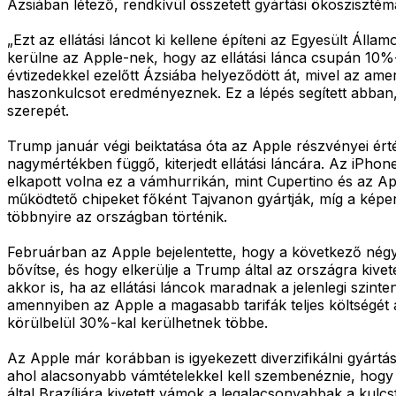
Ázsiában létező, rendkívül összetett gyártási ökoszisztém
„Ezt az ellátási láncot ki kellene építeni az Egyesült Áll
kerülne az Apple-nek, hogy az ellátási lánca csupán 10%
évtizedekkel ezelőtt Ázsiába helyeződött át, mivel az ame
haszonkulcsot eredményeznek. Ez a lépés segített abban, 
szerepét.
Trump január végi beiktatása óta az Apple részvényei ért
nagymértékben függő, kiterjedt ellátási láncára. Az iPho
elkapott volna ez a vámhurrikán, mint Cupertino és az A
működtető chipeket főként Tajvanon gyártják, míg a képe
többnyire az országban történik.
Februárban az Apple bejelentette, hogy a következő négy 
bővítse, és hogy elkerülje a Trump által az országra kiv
akkor is, ha az ellátási láncok maradnak a jelenlegi szin
amennyiben az Apple a magasabb tarifák teljes költségét 
körülbelül 30%-kal kerülhetnek többe.
Az Apple már korábban is igyekezett diverzifikálni gyártá
ahol alacsonyabb vámtételekkel kell szembenéznie, hogy 
által Brazíliára kivetett vámok a legalacsonyabbak a kul