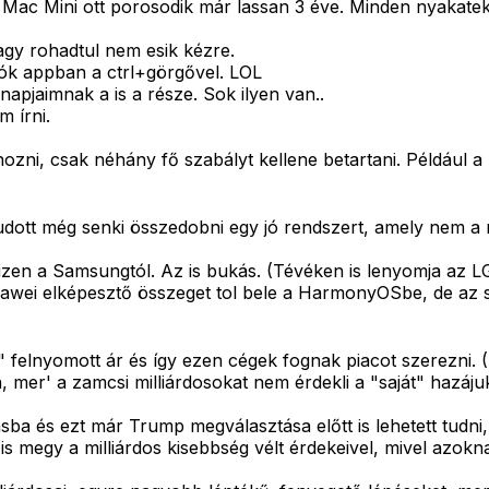
c Mini ott porosodik már lassan 3 éve. Minden nyakateke
y rohadtul nem esik kézre.
ók appban a ctrl+görgővel. LOL
pjaimnak a is a része. Sok ilyen van..
 írni.
ozni, csak néhány fő szabályt kellene betartani. Például 
t még senki összedobni egy jó rendszert, amely nem a meg
a Tizen a Samsungtól. Az is bukás. (Tévéken is lenyomja az
ei elképesztő összeget tol bele a HarmonyOSbe, de az se
 felnyomott ár és így ezen cégek fognak piacot szerezni. (
, mer' a zamcsi milliárdosokat nem érdekli a "saját" hazáj
sba és ezt már Trump megválasztása előtt is lehetett tudni
megy a milliárdos kisebbség vélt érdekeivel, mivel azokna