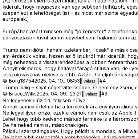
(Az Oroszok ellen is azért indítottak a "háttérhatalom" mi
kiderült, hogy mégiscsak van egy sebtiben felhúzott, egés
szépen ezt a lehetőséget (is) - és most már szinte egyed
európaiak.)
Európában azért nincsen még "jó rendszer" a telefonokon,
pénzosztáson kívül semmi egyebet sem hajlandó tenni az 
Trump nem idióta, hanem üzletember, "csak" a másik csapa
ami érdekük volna, hiszen az ő útjukról már kiderült, hog
még nehezebb a visszarendeződés a jobban fenntartható 
Annyit elismerek, hogy baltával faragó stílusa van, de il
csiszolóvásznas ölelése is jobb. Aztán, ha eljutnánk végre
©
Borg18754
2025. 04. 10.
.
08:53
|
|
#
4
válasz
Trump idáig 6 saját cégét vitte csődbe. Ő nem egy zseni, 
©
Bruce_Willis
2025. 04. 09.
.
23:21
|
|
#
3
válasz
Ne legyenek illúzióid, teljesen hülye.
Annak semmi értelme ha a termékek ára egy ilyen idióta 
Ne legyél ilyen önző, ezek a vámok nem csak az Apple-t é
Lehet hogy több kedvenc márkád terméke is a háromszor
De ha neked nem is, másoknak igen.
Például szerszámgépek. Hogy példát is mondjak, a Milwau
De lehet a hifi cuccoktól a konyhagépekig, bármi érintett.