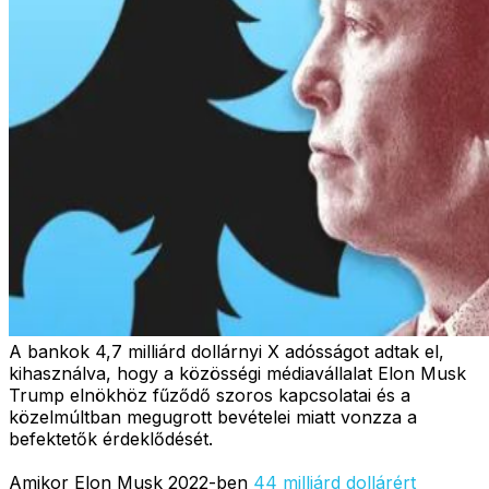
A bankok 4,7 milliárd dollárnyi X adósságot adtak el,
kihasználva, hogy a közösségi médiavállalat Elon Musk
Trump elnökhöz fűződő szoros kapcsolatai és a
közelmúltban megugrott bevételei miatt vonzza a
befektetők érdeklődését.
Amikor Elon Musk 2022-ben
44 milliárd dollárért