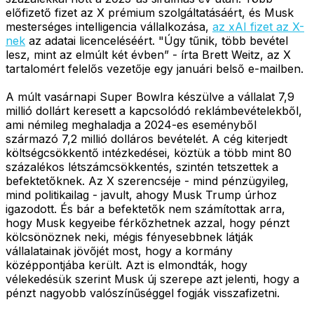
előfizető fizet az X prémium szolgáltatásáért, és Musk
mesterséges intelligencia vállalkozása,
az xAI fizet az X-
nek
az adatai licenceléséért. "Úgy tűnik, több bevétel
lesz, mint az elmúlt két évben” - írta Brett Weitz, az X
tartalomért felelős vezetője egy januári belső e-mailben.
A múlt vasárnapi Super Bowlra készülve a vállalat 7,9
millió dollárt keresett a kapcsolódó reklámbevételekből,
ami némileg meghaladja a 2024-es eseményből
származó 7,2 millió dolláros bevételét. A cég kiterjedt
költségcsökkentő intézkedései, köztük a több mint 80
százalékos létszámcsökkentés, szintén tetszettek a
befektetőknek. Az X szerencséje - mind pénzügyileg,
mind politikailag - javult, ahogy Musk Trump úrhoz
igazodott. És bár a befektetők nem számítottak arra,
hogy Musk kegyeibe férkőzhetnek azzal, hogy pénzt
kölcsönöznek neki, mégis fényesebbnek látják
vállalatainak jövőjét most, hogy a kormány
középpontjába került. Azt is elmondták, hogy
vélekedésük szerint Musk új szerepe azt jelenti, hogy a
pénzt nagyobb valószínűséggel fogják visszafizetni.