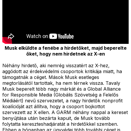
Musk elküldte a fenébe a hirdetőket, majd beperelte
őket, hogy nem hirdetnek az X-en
Néhány hirdető, aki nemrég visszatért az X-hez,
aggódott az érdekvédelmi csoportok kritikája miatt, ha
támogatnák a céget. Mások Musk esetleges
megtorlásától tartottak, ha nem térnek vissza. Tavaly
Musk beperelt több nagy márkát és a Global Alliance
for Responsible Media (Globális Szövetség a Felelős
Médiáért) nevű szervezetet, a nagy hirdetők nonprofit
koalícióját azt állítva, hogy a csoport bojkottot
szervezett az X ellen. A GARM néhány nappal a kereset
benyújtása után bezárta kapuit, de Musk tovább
folytatta kereszteshadjáratát a hirdetőkkel szemben.
Ebben a hónapban az ügyvédei több további céget is