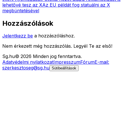
lehetővé tesz az X
Az EU példát fog statuálni az X
megbüntetésével
Hozzászólások
Jelentkezz be
a hozzászóláshoz.
Nem érkezett még hozzászólás. Legyél Te az első!
Sg
.hu
©
2026
Minden jog fenntartva.
Adatvédelmi nyilatkozat
Impresszum
Fórum
E-mail:
szerkesztoseg@sg.hu
Sütibeállítások