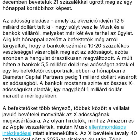
decemberi bevételük 21 százalékkal ugrott meg az egy
hónappal korábbihoz képest.
Az adósság eladása - amely az akvizíció idején 12,5
milliárd dollárt tett ki - nagy súlyt vesz le Musk és a
bankok válláról, melyeket már két éve terhel az ügylet.
Alig két hónappal ezelőtt a befektetők még arról
tárgyaltak, hogy a bankok számára 10-20 százalékos
veszteséggel vásárolják meg ezt az adósságot, azóta
azonban a hangulat drasztikusan megváltozott. A múlt
héten a bankok 5,5 milliárd dollárnyi adósságot adtak el
egy kis befektetői csoportnak, ebben a hónapban a
Diameter Capital Partners pedig 1 milliárd dollárt vásárolt
az adósságból. A bankok mostanra szinte az összes X-
adósságukat eladták, így nagyjából 1 milliárd dollár
maradt a mérlegükben.
A befektetőket több tényező, többek között a vállalat
javuló bevételei motiválták az X adósságának
megvásárlására. Az olyan hirdetők, mint az Amazon és
az Apple visszatértek, miután Musk
ellentmondásos
intézkedései
miatt elmenekültek. Az X bevétele tavaly 40
százalékkal nőtt a 2023-as siralmas év után. Több