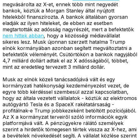
megvásárolta az X-et, ennek több mint negyedét
bankok, köztük a Morgan Stanley által nyújtott
hitelekből finanszírozta. A bankok általában gyorsan
eladják az ilyen hiteleket, de ebben az esetben
megtartották az adósság nagyrészét, mert a befektetők
nem hittek abban
, hogy a közösségi médiavállalat
sikeres lesz. Musk újonnan szerzett hatalma Trump
elnök kormányában azonban segített megváltoztatni a
befektetők véleményét. Csütörtökön a bankok nagyjából
4,7 milliárd dollárt adtak el az X adósságából, többet,
mint az eredetileg tervezett 3 milliárd dollár.
Musk az elnök közeli tanácsadójává vált és egy
kormányzati hatékonysági kezdeményezést vezet, de
egyre több kérdéssel szembesül azzal kapcsolatban,
hogy az általa vezetett vállalatok - köztük az elektromos
autógyártó Tesla és a SpaceX rakétatársaság -
profitálnak-e Trump jobbkezeként betöltött pozíciójából.
Az X a kormányzat terveiről szóló információk egyik
platformjává vált. A pénzügyekre rálátó személyek
szerint a hirdetők tömegesen tértek vissza az X-hez, ami
a bevételek növekedését segíti. A vállalat közlése szerint