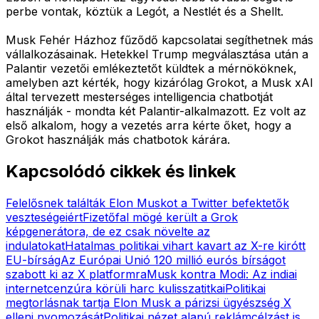
perbe vontak, köztük a Legót, a Nestlét és a Shellt.
Musk Fehér Házhoz fűződő kapcsolatai segíthetnek más
vállalkozásainak. Hetekkel Trump megválasztása után a
Palantir vezetői emlékeztetőt küldtek a mérnököknek,
amelyben azt kérték, hogy kizárólag Grokot, a Musk xAI
által tervezett mesterséges intelligencia chatbotját
használják - mondta két Palantir-alkalmazott. Ez volt az
első alkalom, hogy a vezetés arra kérte őket, hogy a
Grokot használják más chatbotok kárára.
Kapcsolódó cikkek és linkek
Felelősnek találták Elon Muskot a Twitter befektetők
veszteségeiért
Fizetőfal mögé került a Grok
képgenerátora, de ez csak növelte az
indulatokat
Hatalmas politikai vihart kavart az X-re kirótt
EU-bírság
Az Európai Unió 120 millió eurós bírságot
szabott ki az X platformra
Musk kontra Modi: Az indiai
internetcenzúra körüli harc kulisszatitkai
Politikai
megtorlásnak tartja Elon Musk a párizsi ügyészség X
elleni nyomozását
Politikai nézet alapú reklámcélzást is