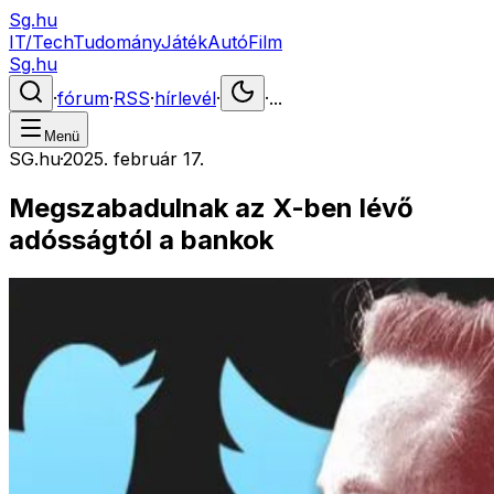
Sg.hu
IT/Tech
Tudomány
Játék
Autó
Film
Sg.hu
·
fórum
·
RSS
·
hírlevél
·
·
...
Menü
SG.hu
·
2025. február 17.
Megszabadulnak az X-ben lévő
adósságtól a bankok