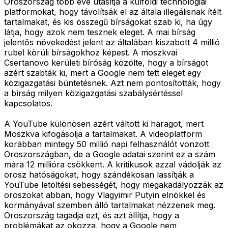
Oroszország több éve utasítja a külföldi technológiai
platformokat, hogy távolítsák el az általa illegálisnak ítélt
tartalmakat, és kis összegű bírságokat szab ki, ha úgy
látja, hogy azok nem tesznek eleget. A mai bírság
jelentős növekedést jelent az általában kiszabott 4 millió
rubel körüli bírságokhoz képest. A moszkvai
Csertanovo kerületi bíróság közölte, hogy a bírságot
azért szabták ki, mert a Google nem tett eleget egy
közigazgatási büntetésnek. Azt nem pontosították, hogy
a bírság milyen közigazgatási szabálysértéssel
kapcsolatos.
A YouTube különösen azért váltott ki haragot, mert
Moszkva kifogásolja a tartalmakat. A videoplatform
korábban mintegy 50 millió napi felhasználót vonzott
Oroszországban, de a Google adatai szerint ez a szám
mára 12 millióra csökkent. A kritikusok azzal vádolják az
orosz hatóságokat, hogy szándékosan lassítják a
YouTube letöltési sebességét, hogy megakadályozzák az
oroszokat abban, hogy Vlagyimir Putyin elnökkel és
kormányával szemben álló tartalmakat nézzenek meg.
Oroszország tagadja ezt, és azt állítja, hogy a
problémákat az okozza, hogy a Google nem