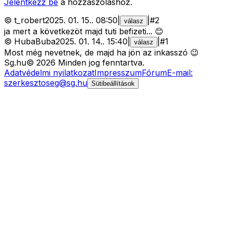
Jelentkezz be
a hozzászóláshoz.
©
t_robert
2025. 01. 15.
.
08:50
|
|
#
2
válasz
ja mert a következöt majd tuti befizeti... 😊
©
HubaBuba
2025. 01. 14.
.
15:40
|
|
#
1
válasz
Most még nevetnek, de majd ha jön az inkasszó 😉
Sg
.hu
©
2026
Minden jog fenntartva.
Adatvédelmi nyilatkozat
Impresszum
Fórum
E-mail:
szerkesztoseg@sg.hu
Sütibeállítások