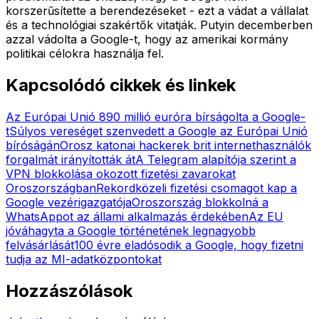
korszerűsítette a berendezéseket - ezt a vádat a vállalat
és a technológiai szakértők vitatják. Putyin decemberben
azzal vádolta a Google-t, hogy az amerikai kormány
politikai célokra használja fel.
Kapcsolódó cikkek és linkek
Az Európai Unió 890 millió euróra bírságolta a Google-
t
Súlyos vereséget szenvedett a Google az Európai Unió
bíróságán
Orosz katonai hackerek brit internethasználók
forgalmát irányították át
A Telegram alapítója szerint a
VPN blokkolása okozott fizetési zavarokat
Oroszországban
Rekordközeli fizetési csomagot kap a
Google vezérigazgatója
Oroszország blokkolná a
WhatsAppot az állami alkalmazás érdekében
Az EU
jóváhagyta a Google történetének legnagyobb
felvásárlását
100 évre eladósodik a Google, hogy fizetni
tudja az MI-adatközpontokat
Hozzászólások