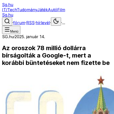
Sg.hu
IT/Tech
Tudomány
Játék
Autó
Film
Sg.hu
·
fórum
·
RSS
·
hírlevél
·
·
...
Menü
SG.hu
·
2025. január 14.
Az oroszok 78 millió dollárra
bírságolták a Google-t, mert a
korábbi büntetéseket nem fizette be