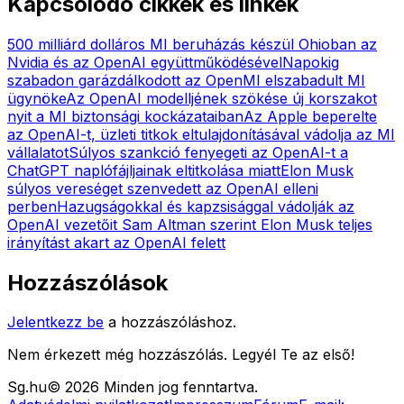
Kapcsolódó cikkek és linkek
500 milliárd dolláros MI beruházás készül Ohioban az
Nvidia és az OpenAI együttműködésével
Napokig
szabadon garázdálkodott az OpenMI elszabadult MI
ügynöke
Az OpenAI modelljének szökése új korszakot
nyit a MI biztonsági kockázataiban
Az Apple beperelte
az OpenAI-t, üzleti titkok eltulajdonításával vádolja az MI
vállalatot
Súlyos szankció fenyegeti az OpenAI-t a
ChatGPT naplófájljainak eltitkolása miatt
Elon Musk
súlyos vereséget szenvedett az OpenAI elleni
perben
Hazugságokkal és kapzsisággal vádolják az
OpenAI vezetőit
Sam Altman szerint Elon Musk teljes
irányítást akart az OpenAI felett
Hozzászólások
Jelentkezz be
a hozzászóláshoz.
Nem érkezett még hozzászólás. Legyél Te az első!
Sg
.hu
©
2026
Minden jog fenntartva.