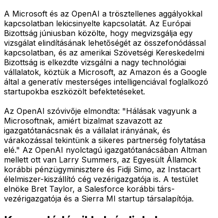
A Microsoft és az OpenAI a trösztellenes aggályokkal
kapcsolatban lekicsinyelte kapcsolatát. Az Európai
Bizottság júniusban közölte, hogy megvizsgálja egy
vizsgálat elindításának lehetőségét az összefonódással
kapcsolatban, és az amerikai Szövetségi Kereskedelmi
Bizottság is elkezdte vizsgálni a nagy technológiai
vállalatok, köztük a Microsoft, az Amazon és a Google
által a generatív mesterséges intelligenciával foglalkozó
startupokba eszközölt befektetéseket.
Az OpenAI szóvivője elmondta: "Hálásak vagyunk a
Microsoftnak, amiért bizalmat szavazott az
igazgatótanácsnak és a vállalat irányának, és
várakozással tekintünk a sikeres partnerség folytatása
elé." Az OpenAI nyolctagú igazgatótanácsában Altman
mellett ott van Larry Summers, az Egyesült Államok
korábbi pénzügyminisztere és Fidji Simo, az Instacart
élelmiszer-kiszállító cég vezérigazgatója is. A testület
elnöke Bret Taylor, a Salesforce korábbi társ-
vezérigazgatója és a Sierra MI startup társalapítója.