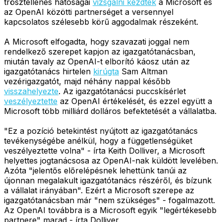
trösztellenes hatóságai
vizsgálni kezdték
a Microsoft és
az OpenAI közötti partnerséget a versennyel
kapcsolatos szélesebb körű aggodalmak részeként.
A Microsoft elfogadta, hogy szavazati joggal nem
rendelkező szerepet kapjon az igazgatótanácsban,
miután tavaly az OpenAI-t elborító káosz után az
igazgatótanács hirtelen
kirúgta
Sam Altman
vezérigazgatót, majd néhány nappal később
visszahelyezte
. Az igazgatótanácsi puccskísérlet
veszélyeztette
az OpenAI értékelését, és ezzel együtt a
Microsoft több milliárd dolláros befektetését a vállalatba.
"Ez a pozíció betekintést nyújtott az igazgatótanács
tevékenységébe anélkül, hogy a függetlenségüket
veszélyeztette volna" - írta Keith Dolliver, a Microsoft
helyettes jogtanácsosa az OpenAI-nak küldött levelében.
Azóta "jelentős előrelépésnek lehettünk tanúi az
újonnan megalakult igazgatótanács részéről, és bízunk
a vállalat irányában". Ezért a Microsoft szerepe az
igazgatótanácsban már "nem szükséges" - fogalmazott.
Az OpenAI továbbra is a Microsoft egyik "legértékesebb
partnere" marad - írta Dolliver.