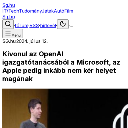
Sg.hu
IT/Tech
Tudomány
Játék
Autó
Film
Sg.hu
·
fórum
·
RSS
·
hírlevél
·
·
...
Menü
SG.hu
·
2024. július 12.
Kivonul az OpenAI
igazgatótanácsából a Microsoft, az
Apple pedig inkább nem kér helyet
magának