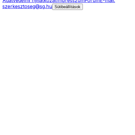
Adatvédelmi nyilatkozat
Impresszum
Fórum
E-mail:
szerkesztoseg@sg.hu
Sütibeállítások