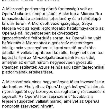
A Microsoft partnerség döntő fontosságú volt az
OpenAI sikere szempontjából. A startup a Microsoftra
támaszkodott a számítási teljesítmény és a felhőalapú
tárolás terén. A Microsoft vezérigazgatója, Satya
Nadella volt az egyik legfontosabb hatalomgyakorló az
OpenAI-nál novemberben bekövetkezett
igazgatótanácsi felfordulás során. Az OpenAI-ba való
befektetés a Microsoftot a generatív mesterséges
intelligencia versenyében is korai vezető pozícióba
juttatta. A vállalat áprilisban közölte, hogy nehezen tud
lépést tartani az MI-szolgáltatásai iránti kereslettel,
amelyek az elmúlt három negyedévben gyorsuló
ütemben segítették Azure felhőalapú számítástechnikai
platformjának értékesítését.
A Microsoftnak nincs hagyományos tőkerészesedése a
startupban. Ehelyett az OpenAI egyik leányvállalatának
nyereségéből egy bizonyos összeghatárig részesedésre
jogosult. Az OpenAI honlapja szerint "továbbra is
teljesen független vállalat marad, amelyet az OpenAI
nonprofit szervezet irányít".