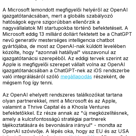
A Microsoft lemondott megfigyelői helyéről az OpenAI
igazgatótanácsában, mert a globális szabályozó
hatóságok egyre szigorúbban ellenőrzik a
nagyvállalatok MI startupokba történő befektetéseit. A
Microsoft eddig 13 milliárd dollárt fektetett be a ChatGPT
nevű generatív mesterséges intelligencia chatbot
gyártójába, de most az OpenAI-nak küldött levelében
közölte, hogy "azonnali hatállyal" visszavonul az
igazgatótanácsi szerepéből. Az eddigi tervek szerint az
Apple is megfigyelői szerepet vállalt volna az OpenAI
igazgatótanácsában a ChatGPT-nek az iOS rendszerbe
való integrálásáról szóló
megállapodás
részeként, de
mégsem fog így tenni.
Az OpenAI ehelyett rendszeres találkozókat tartana
olyan partnerekkel, mint a Microsoft és az Apple,
valamint a Thrive Capital és a Khosla Ventures
befektetőkkel. Ez része annak az "új megközelítésnek,
amely a kulcsfontosságú stratégiai partnerek
tájékoztatására és bevonására irányul" - mondta az
OpenAI szóvivője. A lépés oka, hogy az EU és az USA