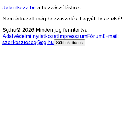
Jelentkezz be
a hozzászóláshoz.
Nem érkezett még hozzászólás. Legyél Te az első!
Sg
.hu
©
2026
Minden jog fenntartva.
Adatvédelmi nyilatkozat
Impresszum
Fórum
E-mail:
szerkesztoseg@sg.hu
Sütibeállítások