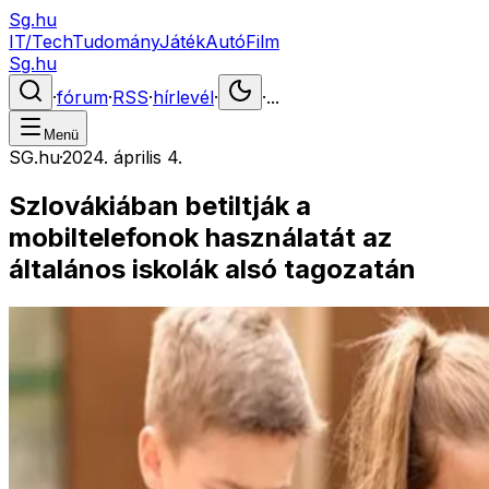
Sg.hu
IT/Tech
Tudomány
Játék
Autó
Film
Sg.hu
·
fórum
·
RSS
·
hírlevél
·
·
...
Menü
SG.hu
·
2024. április 4.
Szlovákiában betiltják a
mobiltelefonok használatát az
általános iskolák alsó tagozatán