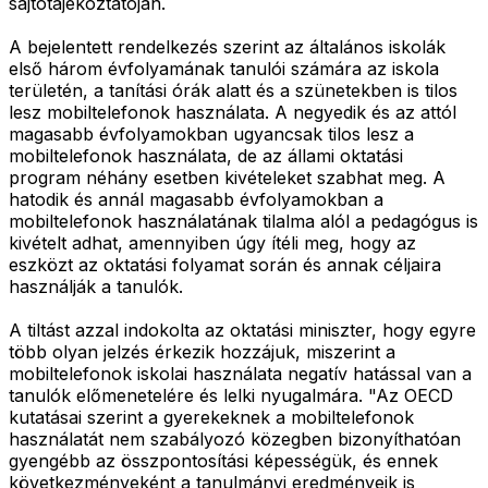
sajtótájékoztatóján.
A bejelentett rendelkezés szerint az általános iskolák
első három évfolyamának tanulói számára az iskola
területén, a tanítási órák alatt és a szünetekben is tilos
lesz mobiltelefonok használata. A negyedik és az attól
magasabb évfolyamokban ugyancsak tilos lesz a
mobiltelefonok használata, de az állami oktatási
program néhány esetben kivételeket szabhat meg. A
hatodik és annál magasabb évfolyamokban a
mobiltelefonok használatának tilalma alól a pedagógus is
kivételt adhat, amennyiben úgy ítéli meg, hogy az
eszközt az oktatási folyamat során és annak céljaira
használják a tanulók.
A tiltást azzal indokolta az oktatási miniszter, hogy egyre
több olyan jelzés érkezik hozzájuk, miszerint a
mobiltelefonok iskolai használata negatív hatással van a
tanulók előmenetelére és lelki nyugalmára. "Az OECD
kutatásai szerint a gyerekeknek a mobiltelefonok
használatát nem szabályozó közegben bizonyíthatóan
gyengébb az összpontosítási képességük, és ennek
következményeként a tanulmányi eredményeik is