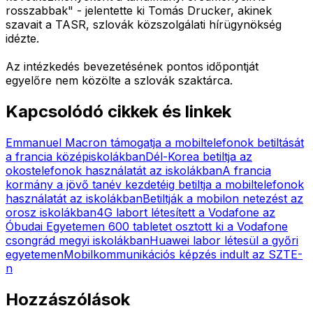
rosszabbak" - jelentette ki Tomás Drucker, akinek
szavait a TASR, szlovák közszolgálati hírügynökség
idézte.
Az intézkedés bevezetésének pontos időpontját
egyelőre nem közölte a szlovák szaktárca.
Kapcsolódó cikkek és linkek
Emmanuel Macron támogatja a mobiltelefonok betiltását
a francia középiskolákban
Dél-Korea betiltja az
okostelefonok használatát az iskolákban
A francia
kormány a jövő tanév kezdetéig betiltja a mobiltelefonok
használatát az iskolákban
Betiltják a mobilon netezést az
orosz iskolákban
4G labort létesített a Vodafone az
Óbudai Egyetemen
600 tabletet osztott ki a Vodafone
csongrád megyi iskolákban
Huawei labor létesül a győri
egyetemen
Mobilkommunikációs képzés indult az SZTE-
n
Hozzászólások