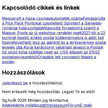
Kapcsolódó cikkek és linkek
Megugrott a hazai csomagautomaták száma
Felvásárolta
a Pick Pack Pontokat üzemeltető Sprintert a Sameday
romániai futárszolgálat
Nagyobb forgalomra számít a
Magyar Posta az új webshop rendelet miatt
2021-től a 22
eurónál kisebb értékű postai küldeményekre is adót kell
fizetni
Követhető lesz az ajánlott és a tértivevényes postai
levelek útja
Korai karácsonyi vásárlást javasol a Posta
A
túl olcsó kínai szállítás miatt az USA kilépett az ENSZ
postaszervezetéből
Drágább lett csomagot feladni a
postán
Hozzászólások
Jelentkezz be
a hozzászóláshoz.
Nem érkezett még hozzászólás. Legyél Te az első!
Sg
.hu
©
2026
Minden jog fenntartva.
Adatvédelmi nyilatkozat
Impresszum
Fórum
E-mail: