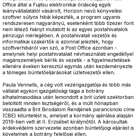
Office által a Fujitsu elektronikai óriáscég egyik
leányvállalatától vásárolt, Horizon nevű könyvelési
szoftver súlyos hibái képezték, a program ugyanis
rendszeresen nagyarányú, esetenként több tízezer font
nem létező hiányt mutatott ki az egyes postahivatalok
pénzügyi mérlegében. A postahivatali vezetők és
informatikai szakértők is azonnal jelezték, hogy
szoftverhibáról van szó, a Post Office azonban -
amelynek helyi postahivatalait névhasználati engedéllyel
magánszemélyek bérlik és vezetik - a figyelmeztetések
ellenére éveken keresztül egymás után kezdeményezte
a tömeges büntetőeljárásokat üzletvezetői ellen.
Paula Vennells, a cég volt vezérigazgatója és több más
vállalat egykori igazgatósági tagja a botrány
elhatalmasodása után lemondott a brit üzleti szektorban
betöltött minden tisztségéről, és a múlt hónapban
visszaadta a Brit Birodalom Rendjének parancsnoki címe
(CBE) kitüntetést is, amelyet a kormány ajánlása alapján
2019-ben vett át II. Erzsébet királynőtől. A károsultak
érdekvédelmi szervezetei azonban büntetőjogi eljárást is
követelnek a botrány felelősei ellen.