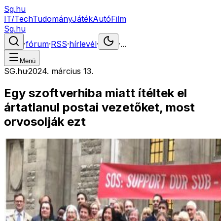
Sg.hu
IT/Tech
Tudomány
Játék
Autó
Film
Sg.hu
·
fórum
·
RSS
·
hírlevél
·
·
...
Menü
SG.hu
·
2024. március 13.
Egy szoftverhiba miatt ítéltek el
ártatlanul postai vezetőket, most
orvosolják ezt