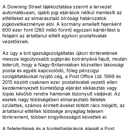
A Downing Street tájékoztatása szerint a tervezet
automatikusan, újabb jogi eljárások nélkül mentesíti az
elítélteket az elmarasztaló bírósági határozatok
jogkövetkezményei alól. A kormány emellett fejenként
600 ezer font (280 millió forint) egyszeri kártérítést is
felajánl az ártatlanul elítélt egykori postahivatali
vezetőknek.
Az ügy a brit igazságszolgáltatás újkori történetének
messze legsúlyosabb jogtiprási botrányává fajult, miután
kiderült, hogy a Nagy-Britanniában közvetlen lakossági
postai és egyéb kapcsolódó, főleg pénzügyi
szolgáltatásokat nyújtó cég, a Post Office Ltd. 1999 és
2015 között csaknem ezer postahivatali vezető ellen
kezdeményezett büntetőjogi eljárást sikkasztás vagy
lopás később rendre hamisnak bizonyult vádjával. Az
esetek nagy többségében elmarasztaló ítéletek
születtek, számos érintett éveket töltött rács mögött, az
ártatlanul elítéltek többsége anyagilag teljesen
tönkrement, többen öngyilkosságot követtek el.
A feljelentések és a büntetőeljárások alapját a Post