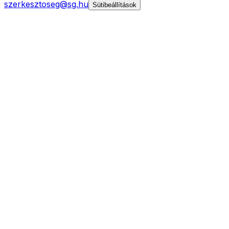
szerkesztoseg@sg.hu
Sütibeállítások