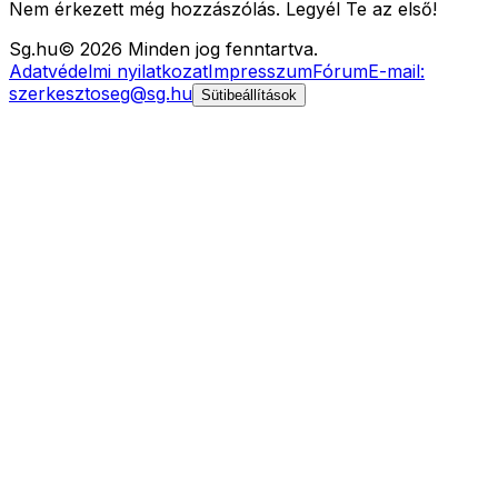
Nem érkezett még hozzászólás. Legyél Te az első!
Sg
.hu
©
2026
Minden jog fenntartva.
Adatvédelmi nyilatkozat
Impresszum
Fórum
E-mail:
szerkesztoseg@sg.hu
Sütibeállítások