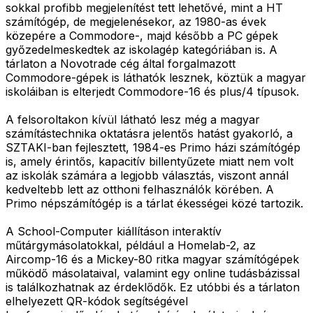
sokkal profibb megjelenítést tett lehetővé, mint a HT
számítógép, de megjelenésekor, az 1980-as évek
közepére a Commodore-, majd később a PC gépek
győzedelmeskedtek az iskolagép kategóriában is. A
tárlaton a Novotrade cég által forgalmazott
Commodore-gépek is láthatók lesznek, köztük a magyar
iskoláiban is elterjedt Commodore-16 és plus/4 típusok.
A felsoroltakon kívül látható lesz még a magyar
számítástechnika oktatásra jelentős hatást gyakorló, a
SZTAKI-ban fejlesztett, 1984-es Primo házi számítógép
is, amely érintős, kapacitív billentyűzete miatt nem volt
az iskolák számára a legjobb választás, viszont annál
kedveltebb lett az otthoni felhasználók körében. A
Primo népszámítógép is a tárlat ékességei közé tartozik.
A School-Computer kiállításon interaktív
műtárgymásolatokkal, például a Homelab-2, az
Aircomp-16 és a Mickey-80 ritka magyar számítógépek
működő másolataival, valamint egy online tudásbázissal
is találkozhatnak az érdeklődők. Ez utóbbi és a tárlaton
elhelyezett QR-kódok segítségével