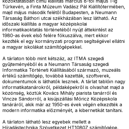
közoktatásban című kiállítás március 8-tól május 1-ig
Túrkevén, a Finta Múzeum Vadász Pál Kiállítótermében,
majd május második felétől Budapesten, a Neumann
Társaság Báthori utcai székházában lesz látható. Az
időszaki kiállítás a magyar középiskolai
informatikaoktatás történetéből nyújt áttekintést az
1980-as évek első felére fókuszálva, mert ekkor
kezdték el egy kormányzati program segítségével ellátni
a magyar iskolákat számítógépekkel.
A tárlaton több mint kétszáz, az ITMA szegedi
gyűjteményéből és a Neumann Társaság szegedi
Informatika Történeti Kiállításából származó, muzeális
értékű számítógép, továbbá kazetták, szoftverek,
dokumentumok is láthatók lesznek. A tárlat tablóin nagy
informatikatanárokról, példaképekről is olvashat majd a
közönség, köztük Kovács Mihály piarista tanárról és
Vincze Sándorról, a kisújszállási Móricz Középiskola
tanáráról, akik már az 1950-es évek végén elkezdték a
modern informatika előzményét, a kibernetikát tanítani.
A tárlaton látható lesz egyebek mellett a
Híradástechnika Szövetkezet HT1080Z számítógépe,