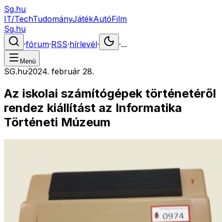
Sg.hu
IT/Tech
Tudomány
Játék
Autó
Film
Sg.hu
·
fórum
·
RSS
·
hírlevél
·
·
...
Menü
SG.hu
·
2024. február 28.
Az iskolai számítógépek történetéről
rendez kiállítást az Informatika
Történeti Múzeum