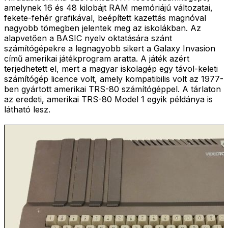
amelynek 16 és 48 kilobájt RAM memóriájú változatai,
fekete-fehér grafikával, beépített kazettás magnóval
nagyobb tömegben jelentek meg az iskolákban. Az
alapvetően a BASIC nyelv oktatására szánt
számítógépekre a legnagyobb sikert a Galaxy Invasion
című amerikai játékprogram aratta. A játék azért
terjedhetett el, mert a magyar iskolagép egy távol-keleti
számítógép licence volt, amely kompatibilis volt az 1977-
ben gyártott amerikai TRS-80 számítógéppel. A tárlaton
az eredeti, amerikai TRS-80 Model 1 egyik példánya is
látható lesz.