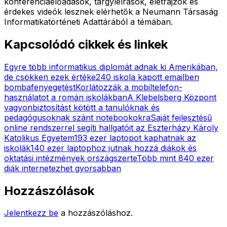
konferenciaelőadások, tárgyleírások, életrajzok és
érdekes videók lesznek elérhetők a Neumann Társaság
Informatikatörténeti Adattárából a témában.
Kapcsolódó cikkek és linkek
Egyre több informatikus diplomát adnak ki Amerikában,
de csökken ezek értéke
240 iskola kapott emailben
bombafenyegetést
Korlátozzák a mobiltelefon-
használatot a román iskolákban
A Klebelsberg Központ
vagyonbiztosítást kötött a tanulóknak és
pedagógusoknak szánt notebookokra
Saját fejlesztésű
online rendszerrel segíti hallgatóit az Eszterházy Károly
Katolikus Egyetem
193 ezer laptopot kaphatnak az
iskolák
140 ezer laptophoz jutnak hozzá diákok és
oktatási intézmények országszerte
Több mint 840 ezer
diák internetezhet gyorsabban
Hozzászólások
Jelentkezz be
a hozzászóláshoz.