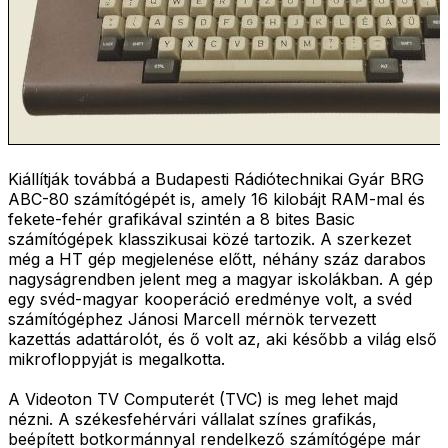
Kiállítják továbbá a Budapesti Rádiótechnikai Gyár BRG
ABC-80 számítógépét is, amely 16 kilobájt RAM-mal és
fekete-fehér grafikával szintén a 8 bites Basic
számítógépek klasszikusai közé tartozik. A szerkezet
még a HT gép megjelenése előtt, néhány száz darabos
nagyságrendben jelent meg a magyar iskolákban. A gép
egy svéd-magyar kooperáció eredménye volt, a svéd
számítógéphez Jánosi Marcell mérnök tervezett
kazettás adattárolót, és ő volt az, aki később a világ első
mikrofloppyját is megalkotta.
A Videoton TV Computerét (TVC) is meg lehet majd
nézni. A székesfehérvári vállalat színes grafikás,
beépített botkormánnyal rendelkező számítógépe már