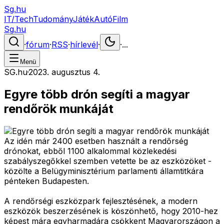
Sg.hu
IT/Tech
Tudomány
Játék
Autó
Film
Sg.hu
·
fórum
·
RSS
·
hírlevél
·
·
...
Menü
SG.hu
·
2023. augusztus 4.
Egyre több drón segíti a magyar
rendőrök munkáját
Az idén már 2400 esetben használt a rendőrség
drónokat, ebből 1100 alkalommal közlekedési
szabályszegőkkel szemben vetette be az eszközöket -
közölte a Belügyminisztérium parlamenti államtitkára
pénteken Budapesten.
A rendőrségi eszközpark fejlesztésének, a modern
eszközök beszerzésének is köszönhető, hogy 2010-hez
képest mára egyharmadára csökkent Magyarországon a