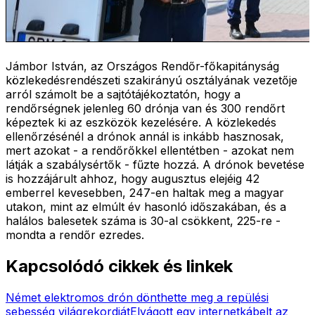
Jámbor István, az Országos Rendőr-főkapitányság
közlekedésrendészeti szakirányú osztályának vezetője
arról számolt be a sajtótájékoztatón, hogy a
rendőrségnek jelenleg 60 drónja van és 300 rendőrt
képeztek ki az eszközök kezelésére. A közlekedés
ellenőrzésénél a drónok annál is inkább hasznosak,
mert azokat - a rendőrőkkel ellentétben - azokat nem
látják a szabálysértők - fűzte hozzá. A drónok bevetése
is hozzájárult ahhoz, hogy augusztus elejéig 42
emberrel kevesebben, 247-en haltak meg a magyar
utakon, mint az elmúlt év hasonló időszakában, és a
halálos balesetek száma is 30-al csökkent, 225-re -
mondta a rendőr ezredes.
Kapcsolódó cikkek és linkek
Német elektromos drón dönthette meg a repülési
sebesség világrekordját
Elvágott egy internetkábelt az