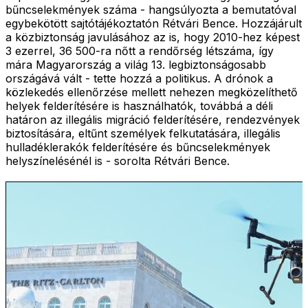
bűncselekmények száma - hangsúlyozta a bemutatóval
egybekötött sajtótájékoztatón Rétvári Bence. Hozzájárult
a közbiztonság javulásához az is, hogy 2010-hez képest
3 ezerrel, 36 500-ra nőtt a rendőrség létszáma, így
mára Magyarország a világ 13. legbiztonságosabb
országává vált - tette hozzá a politikus. A drónok a
közlekedés ellenőrzése mellett nehezen megközelíthető
helyek felderítésére is használhatók, továbbá a déli
határon az illegális migráció felderítésére, rendezvények
biztosítására, eltűnt személyek felkutatására, illegális
hulladéklerakók felderítésére és bűncselekmények
helyszínelésénél is - sorolta Rétvári Bence.