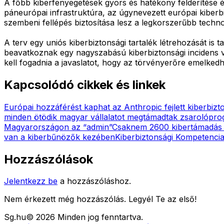
A főbb kiberfenyegetések gyors és hatékony felderítése 
páneurópai infrastruktúra, az úgynevezett európai kiberbi
szembeni fellépés biztosítása lesz a legkorszerűbb technol
A terv egy uniós kiberbiztonsági tartalék létrehozását is
beavatkoznak egy nagyszabású kiberbiztonsági incidens 
kell fogadnia a javaslatot, hogy az törvényerőre emelked
Kapcsolódó cikkek és linkek
Európai hozzáférést kaphat az Anthropic fejlett kiberbiz
minden ötödik magyar vállalatot megtámadtak zsarolópr
Magyarországon az “admin”
Csaknem 2600 kibertámadás t
van a kiberbűnözők kezében
Kiberbiztonsági Kompetenci
Hozzászólások
Jelentkezz be
a hozzászóláshoz.
Nem érkezett még hozzászólás. Legyél Te az első!
Sg
.hu
©
2026
Minden jog fenntartva.