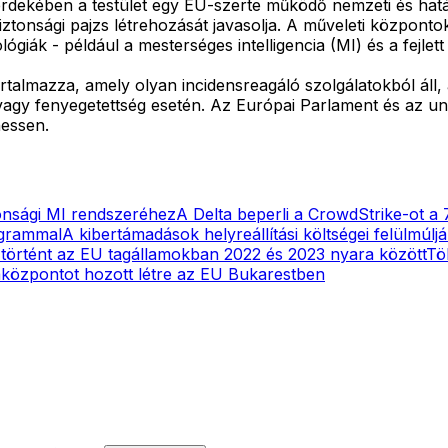
érdekében a testület egy EU-szerte működő nemzeti és hatá
ztonsági pajzs létrehozását javasolja. A műveleti központok
ógiák - például a mesterséges intelligencia (MI) és a fejlet
 tartalmazza, amely olyan incidensreagáló szolgálatokból á
vagy fenyegetettség esetén. Az Európai Parlament és az u
hessen.
tonsági MI rendszeréhez
A Delta beperli a CrowdStrike-ot a 
ogrammal
A kibertámadások helyreállítási költségei felülmúlják
örtént az EU tagállamokban 2022 és 2023 nyara között
Tö
aközpontot hozott létre az EU Bukarestben