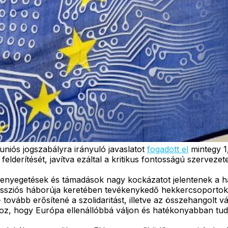
 uniós jogszabályra irányuló javaslatot
fogadott el
mintegy 1,
derítését, javítva ezáltal a kritikus fontosságú szervezetek
fenyegetések és támadások nagy kockázatot jelentenek a h
essziós háborúja keretében tevékenykedő hekkercsoportok a
nt - tovább erősítené a szolidaritást, illetve az összehangol
z, hogy Európa ellenállóbbá váljon és hatékonyabban tudj