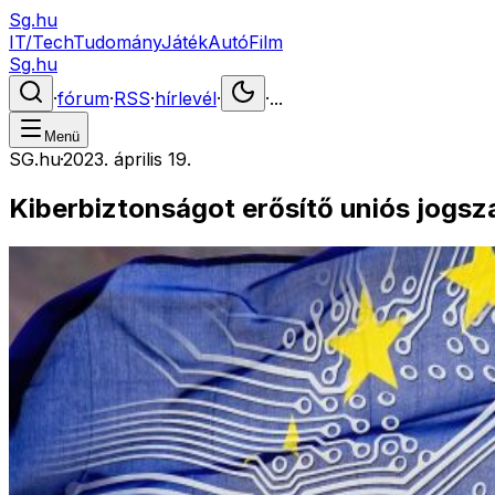
Sg.hu
IT/Tech
Tudomány
Játék
Autó
Film
Sg.hu
·
fórum
·
RSS
·
hírlevél
·
·
...
Menü
SG.hu
·
2023. április 19.
Kiberbiztonságot erősítő uniós jogsz