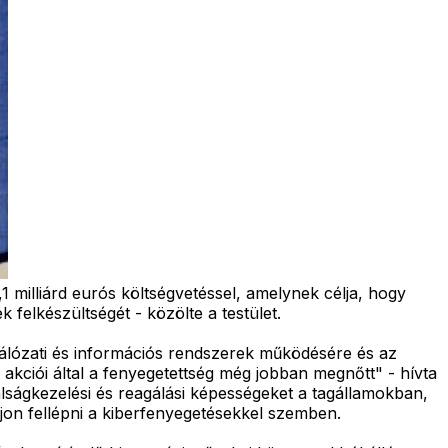
1 milliárd eurós költségvetéssel, amelynek célja, hogy
 felkészültségét - közölte a testület.
álózati és információs rendszerek működésére és az
kciói által a fenyegetettség még jobban megnőtt" - hívta
t válságkezelési és reagálási képességeket a tagállamokban,
on fellépni a kiberfenyegetésekkel szemben.