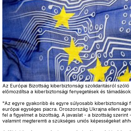
Az Európai Bizottság kiberbiztonsági szolidaritásról szóló
előmozdítsa a kiberbiztonsági fenyegetések és támadások fel
"Az egyre gyakoribb és egyre súlyosabb kiberbiztonsági 
európai egységes piacra. Oroszország Ukrajna elleni agr
fel a figyelmet a bizottság. A javaslat - a bizottság szeri
valamint megteremti a szükséges uniós képességeket ahho