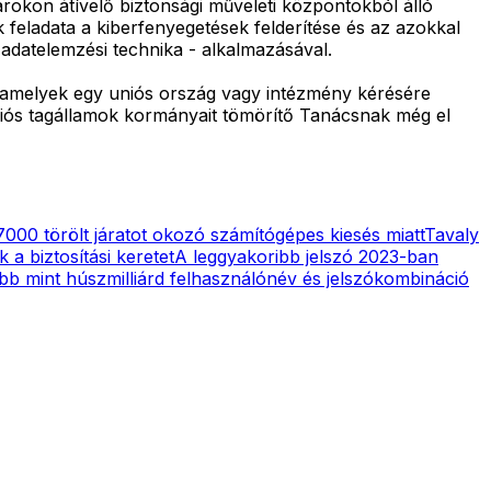
rokon átívelő biztonsági műveleti központokból álló
 feladata a kiberfenyegetések felderítése és az azokkal
t adatelemzési technika - alkalmazásával.
ll, amelyek egy uniós ország vagy intézmény kérésére
niós tagállamok kormányait tömörítő Tanácsnak még el
7000 törölt járatot okozó számítógépes kiesés miatt
Tavaly
 a biztosítási keretet
A leggyakoribb jelszó 2023-ban
bb mint húszmilliárd felhasználónév és jelszókombináció