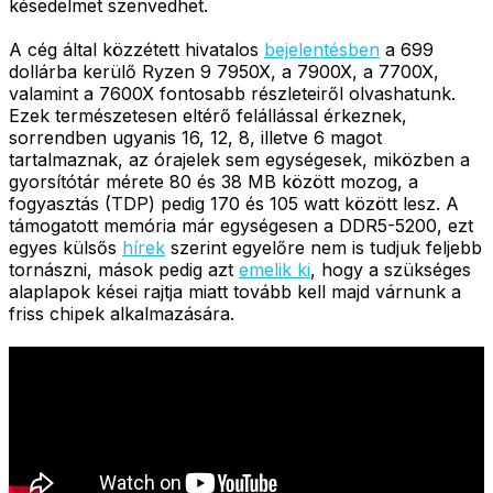
késedelmet szenvedhet.
A cég által közzétett hivatalos
bejelentésben
a 699
dollárba kerülő Ryzen 9 7950X, a 7900X, a 7700X,
valamint a 7600X fontosabb részleteiről olvashatunk.
Ezek természetesen eltérő felállással érkeznek,
sorrendben ugyanis 16, 12, 8, illetve 6 magot
tartalmaznak, az órajelek sem egységesek, miközben a
gyorsítótár mérete 80 és 38 MB között mozog, a
fogyasztás (TDP) pedig 170 és 105 watt között lesz. A
támogatott memória már egységesen a DDR5-5200, ezt
egyes külsős
hírek
szerint egyelőre nem is tudjuk feljebb
tornászni, mások pedig azt
emelik ki
, hogy a szükséges
alaplapok kései rajtja miatt tovább kell majd várnunk a
friss chipek alkalmazására.