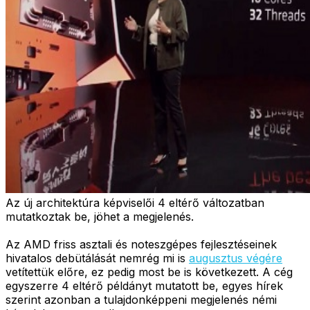
Az új architektúra képviselői 4 eltérő változatban
mutatkoztak be, jöhet a megjelenés.
Az AMD friss asztali és noteszgépes fejlesztéseinek
hivatalos debütálását nemrég mi is
augusztus végére
vetítettük előre, ez pedig most be is következett. A cég
egyszerre 4 eltérő példányt mutatott be, egyes hírek
szerint azonban a tulajdonképpeni megjelenés némi