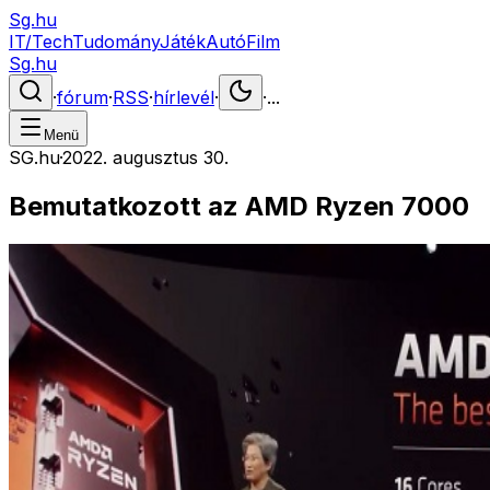
Sg.hu
IT/Tech
Tudomány
Játék
Autó
Film
Sg.hu
·
fórum
·
RSS
·
hírlevél
·
·
...
Menü
SG.hu
·
2022. augusztus 30.
Bemutatkozott az AMD Ryzen 7000