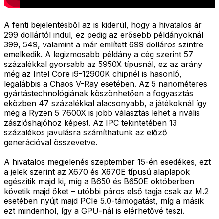
A fenti bejelentésből az is kiderül, hogy a hivatalos ár
299 dollártól indul, ez pedig az erősebb példányoknál
399, 549, valamint a már említett 699 dolláros szintre
emelkedik. A legizmosabb példány a cég szerint 57
százalékkal gyorsabb az 5950X típusnál, ez az arány
még az Intel Core i9-12900K chipnél is hasonló,
legalábbis a Chaos V-Ray esetében. Az 5 nanométeres
gyártástechnológiának köszönhetően a fogyasztás
eközben 47 százalékkal alacsonyabb, a játékoknál így
még a Ryzen 5 7600X is jobb választás lehet a rivális
zászlóshajóhoz képest. Az IPC tekintetében 13
százalékos javulásra számíthatunk az előző
generációval összevetve.
A hivatalos megjelenés szeptember 15-én esedékes, ezt
a jelek szerint az X670 és X670E típusú alaplapok
egészítik majd ki, míg a B650 és B650E októberben
követik majd őket – utóbbi páros első tagja csak az M.2
esetében nyújt majd PCIe 5.0-támogatást, míg a másik
ezt mindenhol, így a GPU-nál is elérhetővé teszi.