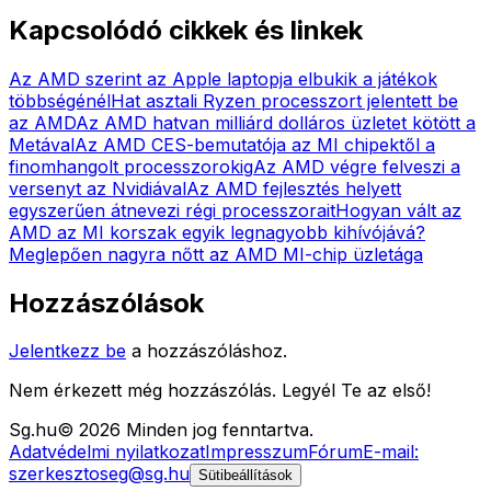
Kapcsolódó cikkek és linkek
Az AMD szerint az Apple laptopja elbukik a játékok
többségénél
Hat asztali Ryzen processzort jelentett be
az AMD
Az AMD hatvan milliárd dolláros üzletet kötött a
Metával
Az AMD CES-bemutatója az MI chipektől a
finomhangolt processzorokig
Az AMD végre felveszi a
versenyt az Nvidiával
Az AMD fejlesztés helyett
egyszerűen átnevezi régi processzorait
Hogyan vált az
AMD az MI korszak egyik legnagyobb kihívójává?
Meglepően nagyra nőtt az AMD MI-chip üzletága
Hozzászólások
Jelentkezz be
a hozzászóláshoz.
Nem érkezett még hozzászólás. Legyél Te az első!
Sg
.hu
©
2026
Minden jog fenntartva.
Adatvédelmi nyilatkozat
Impresszum
Fórum
E-mail:
szerkesztoseg@sg.hu
Sütibeállítások