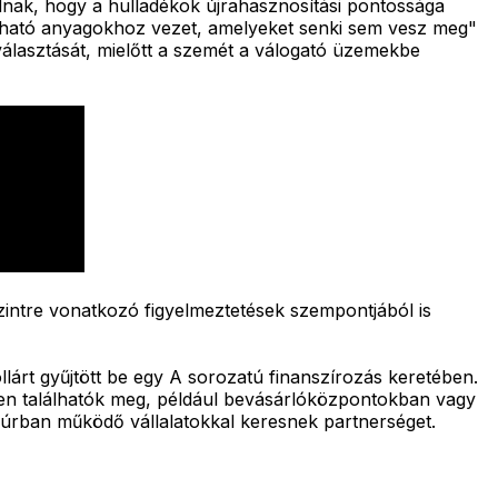
nak, hogy a hulladékok újrahasznosítási pontossága
ítható anyagokhoz vezet, amelyeket senki sem vesz meg"
választását, mielőtt a szemét a válogató üzemekbe
szintre vonatkozó figyelmeztetések szempontjából is
ollárt gyűjtött be egy A sorozatú finanszírozás keretében.
tben találhatók meg, például bevásárlóközpontokban vagy
apúrban működő vállalatokkal keresnek partnerséget.