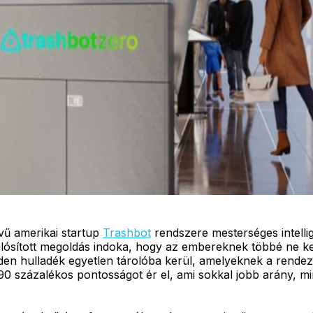
vű amerikai startup
Trashbot
rendszere mesterséges intellig
ósított megoldás indoka, hogy az embereknek többé ne kel
den hulladék egyetlen tárolóba kerül, amelyeknek a rende
90 százalékos pontosságot ér el, ami sokkal jobb arány, mi