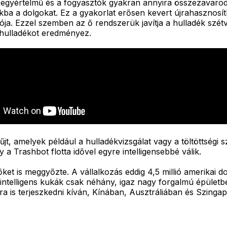
egyértelmű és a fogyasztók gyakran annyira összezavarod
kba a dolgokat. Ez a gyakorlat erősen kevert újrahasznos
ja. Ezzel szemben az ő rendszerük javítja a hulladék szét
 hulladékot eredményez.
jt, amelyek például a hulladékvizsgálat vagy a töltöttségi 
 Trashbot flotta idővel egyre intelligensebbé válik.
őket is meggyőzte. A vállalkozás eddig 4,5 millió amerikai d
z intelligens kukák csak néhány, igaz nagy forgalmú épüle
lra is terjeszkedni kíván, Kínában, Ausztráliában és Szing