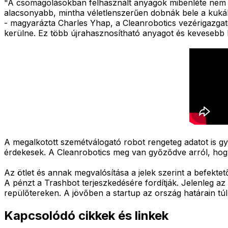
"A csomagolásokban felhasznált anyagok mibenléte nem 
alacsonyabb, mintha véletlenszerűen dobnák bele a kuká
- magyarázta Charles Yhap, a Cleanrobotics vezérigazgató
kerülne. Ez több újrahasznosítható anyagot és kevesebb
A megalkotott szemétválogató robot rengeteg adatot is gyű
érdekesek. A Cleanrobotics meg van győződve arról, hogy a
Az ötlet és annak megvalósítása a jelek szerint a befektet
A pénzt a Trashbot terjeszkedésére fordítják. Jelenleg a
repülőtereken. A jövőben a startup az ország határain tú
Kapcsolódó cikkek és linkek