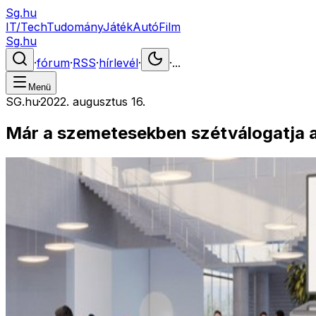
Sg.hu
IT/Tech
Tudomány
Játék
Autó
Film
Sg.hu
·
fórum
·
RSS
·
hírlevél
·
·
...
Menü
SG.hu
·
2022. augusztus 16.
Már a szemetesekben szétválogatja a