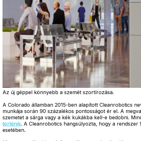
Az új géppel könnyebb a szemét szortírozása.
A Colorado államban 2015-ben alapított Cleanrobotics ne
munkája során 90 százalékos pontosságot ér el. A megval
szemetet a sárga vagy a kék kukákba kell-e bedobni. Min
történik
. A Cleanrobotics hangsúlyozta, hogy a rendszer 
esetében.