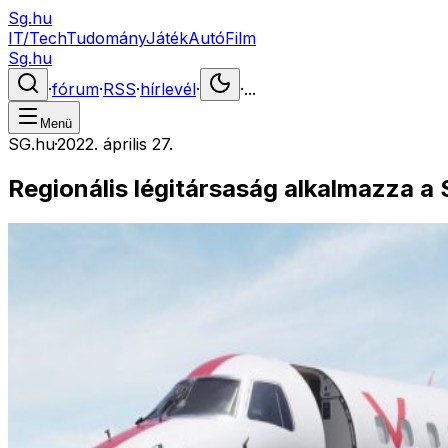
Sg.hu
IT/Tech
Tudomány
Játék
Autó
Film
Sg.hu
·
fórum
·
RSS
·
hírlevél
·
·
...
Menü
SG.hu
·
2022. április 27.
Regionális légitársaság alkalmazza a 