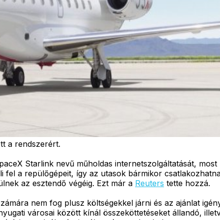
tt a rendszerért.
aceX Starlink nevű műholdas internetszolgáltatását, most
eli fel a repülőgépeit, így az utasok bármikor csatlakozha
zülnek az esztendő végéig. Ezt már a
Reuters
tette hozzá.
 számára nem fog plusz költségekkel járni és az ajánlat ig
gati városai között kínál összeköttetéseket állandó, illet