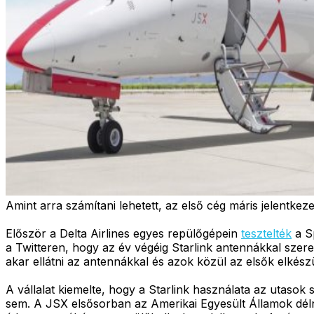
Amint arra számítani lehetett, az első cég máris jelentkeze
Először a Delta Airlines egyes repülőgépein
tesztelték
a Sp
a Twitteren, hogy az év végéig Starlink antennákkal szer
akar ellátni az antennákkal és azok közül az elsők elkés
A vállalat kiemelte, hogy a Starlink használata az utasok
sem. A JSX elsősorban az Amerikai Egyesült Államok délnyu